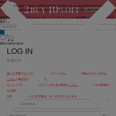
BRAND
COUTURIER
MOGA Collection
GREEN
FRAPBOIS PARK
wb
feerique
FRAPBOIS
ADIEU
TRISTESSE
congés payés
LOISIR
Julier
MOGA
L'EQUIPE
endalence
unbilanc
BIGI online store
新着商品
(ライブ)
ニュース
セール
スタッフ
コーディネート
よくある質問
ジャーナル
お問い合わ
せ
ログイン
BIGI online store
LOG IN
会員の方
誠にお手数ではございますが、パスワードを13文字以上で登録されている方は
こちら
で再設定をお願いします。
リニューアル後、初めてログインされるお客様も
こちら
よりパスワードの再発行
をお願いいたします。
※新しいパスワードの文字数は、8～12文字となります。