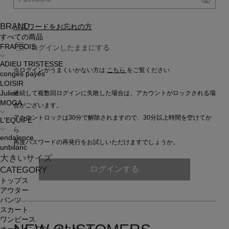
BRAND
パスワードをお忘れの方
すべての商品
FRAPBOIS
ログインしたままにする
ADIEU TRISTESSE
※ログインがうまくいかない方は
こちら
をご覧ください
congés payés
LOISIR
連続して複数回ログインに失敗した場合は、アカウントがロックされる場
Julier
MOGA
合がございます。
アカウントロックは30分で解除されますので、30分以上時間を空けてか
L'EQUIPE
ら
endalence
再度パスワードの再発行をお試しいただけますでしょうか。
unbilanc
大きいサイズ
ログインする
CATEGORY
トップス
アウター
パンツ
スカート
ワンピース