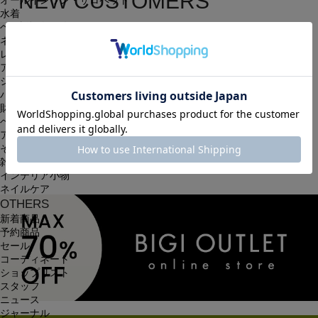
NEW CUSTOMERS
オールインワン・サロペット
水着
新規会員登録
ヘッドウェア
ネックウェア
レッグウェア
簡単・無料の会員登録を行うと、住所の入力が保存される等、
アンダーウェア
シューズ
次回以降のお買い物に大変便利です。
バッグ
会員限定のお得な最新情報もございます。
財布
ベルト
アクセサリ
会員登録する
その他
雑貨小物
インテリア小物
ネイルケア
OTHERS
新着商品
予約商品
セール
コーディネート
ショップリスト
スタッフ
ニュース
ジャーナル