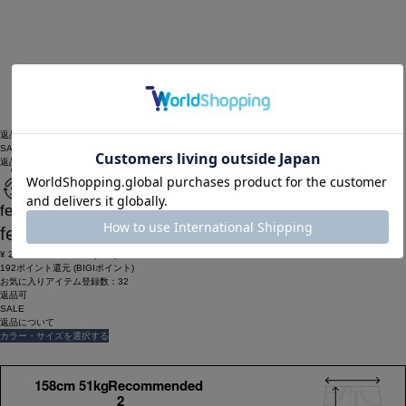
返品可
SALE
返品について
feerique
feerique タスランナイロンパンツ
¥
26,400
¥
21,120
(税込)
192ポイント還元 (BIGIポイント)
お気に入りアイテム登録数：
32
返品可
SALE
返品について
カラー・サイズを選択する
158cm 51kgRecommended
2