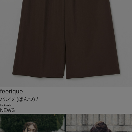
feerique
パンツ
(ぱんつ)
/
¥21,120
NEWS