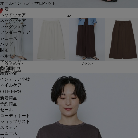
オールインワン・サロペット
水着
ヘッドウェア
32
ネックウェア
レッグウェア
アンダーウェア
シューズ
バッグ
財布
ベルト
アクセサリ
オフホワイト
ブラウン
その他
関連商品
雑貨小物
インテリア小物
ネイルケア
OTHERS
新着商品
予約商品
セール
コーディネート
ショップリスト
スタッフ
ニュース