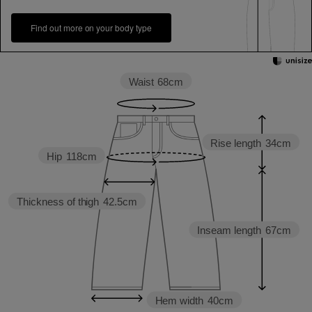
Find out more on your body type
Waist
68cm
Rise length
34cm
Hip
118cm
Thickness of thigh
42.5cm
Inseam length
67cm
Hem width
40cm