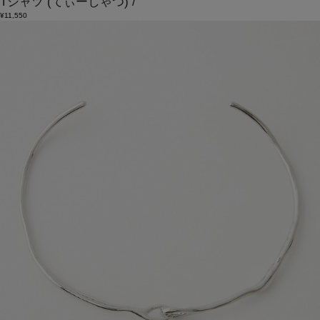
Tシャツ
(てぃーしゃつ)
/
¥11,550