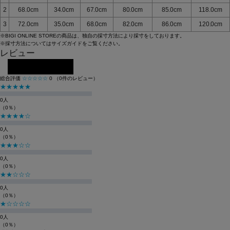
2
68.0cm
34.0cm
67.0cm
80.0cm
85.0cm
118.0cm
3
72.0cm
35.0cm
68.0cm
82.0cm
86.0cm
120.0cm
※BIGI ONLINE STOREの商品は、独自の採寸方法により採寸をしております。
※採寸方法については
サイズガイド
をご覧ください。
レビュー
レビューを投稿する
総合評価
☆☆☆☆☆
0
（0件のレビュー）
★★★★★
0人
（0％）
★★★★☆
0人
（0％）
★★★☆☆
0人
（0％）
★★☆☆☆
0人
（0％）
★☆☆☆☆
0人
（0％）