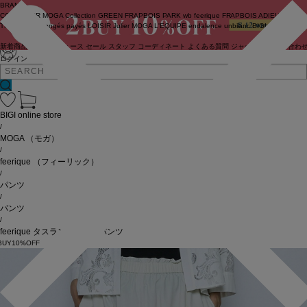
BRAND
COUTURIER
MOGA Collection
GREEN
FRAPBOIS PARK
wb
feerique
FRAPBOIS
ADIEU
TRISTESSE
congés payés
LOISIR
Julier
MOGA
L'EQUIPE
endalence
unbilanc
BIGI online store
新着商品
(ライブ)
ニュース
セール
スタッフ
コーディネート
よくある質問
ジャーナル
お問い合わ
ログイン
BIGI online store
/
MOGA
（モガ）
/
feerique
（フィーリック）
/
パンツ
/
パンツ
/
feerique タスランナイロンパンツ
BUY10%OFF