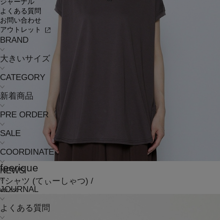
ジャーナル
よくある質問
お問い合わせ
アウトレット
BRAND
大きいサイズ
CATEGORY
新着商品
PRE ORDER
SALE
COORDINATE
feerique
NEWS
Tシャツ
(てぃーしゃつ)
/
JOURNAL
¥11,550
よくある質問