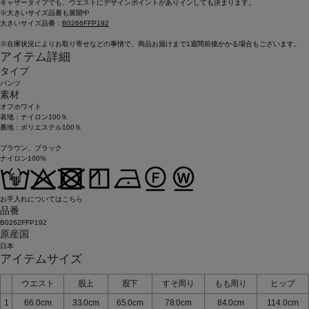
キャザータイプでも、ウエストにデザインポイントがありインしても決まります。
※大きいサイズ品番も展開中
大きいサイズ品番：
B0266FFP192
※在庫状況によりお取り寄せなどの事情で、商品お届けまで1週間前後かかる場合もございます。
アイテム詳細
タイプ
パンツ
素材
オフホワイト
表地：ナイロン100％
裏地：ポリエステル100％
ブラウン、ブラック
ナイロン100%
お手入れについてはこちら
品番
B0262FFP192
原産国
日本
アイテムサイズ
ウエスト
股上
股下
すそ周り
もも周り
ヒップ
1
66.0cm
33.0cm
65.0cm
78.0cm
84.0cm
114.0cm