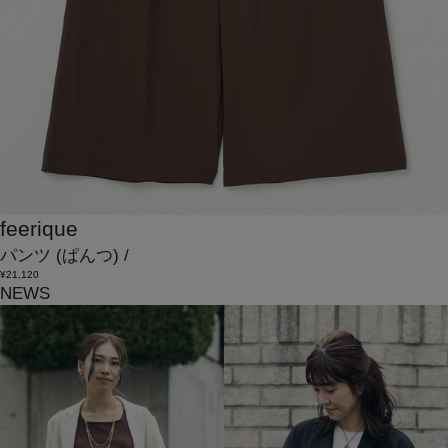
feerique
パンツ
(ぱんつ)
/
¥21,120
NEWS