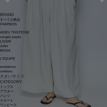
BRAND
すべての商品
FRAPBOIS
ADIEU TRISTESSE
congés payés
LOISIR
Julier
MOGA
L'EQUIPE
endalence
unbilanc
大きいサイズ
CATEGORY
トップス
アウター
パンツ
スカート
ワンピース