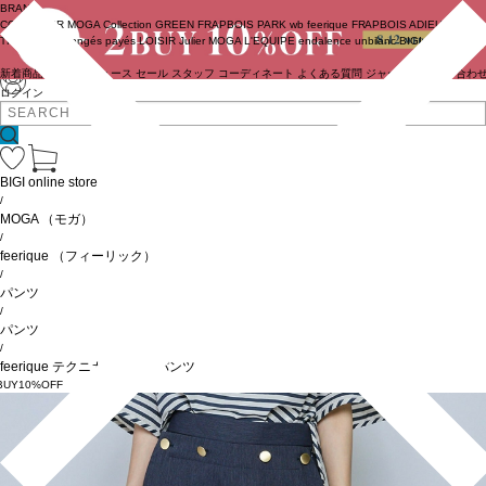
BRAND
COUTURIER
MOGA Collection
GREEN
FRAPBOIS PARK
wb
feerique
FRAPBOIS
ADIEU
TRISTESSE
congés payés
LOISIR
Julier
MOGA
L'EQUIPE
endalence
unbilanc
BIGI online store
新着商品
(ライブ)
ニュース
セール
スタッフ
コーディネート
よくある質問
ジャーナル
お問い合わ
ログイン
BIGI online store
/
MOGA
（モガ）
/
feerique
（フィーリック）
/
パンツ
/
パンツ
/
feerique テクニカルデニムパンツ
BUY10%OFF