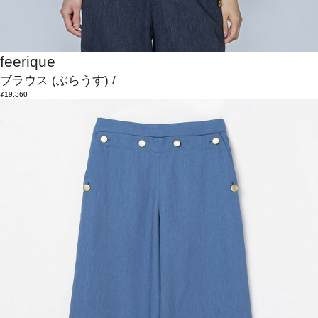
feerique
ブラウス
(ぶらうす)
/
¥19,360