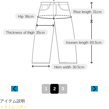
Rise length
31cm
Hip
96cm
Thickness of thigh
35cm
Inseam length
69.5cm
Hem width
30.5cm
1
2
3
アイテム説明
＜ストレッチ＞