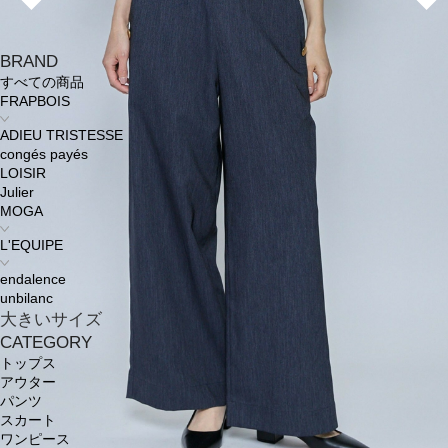
BRAND
すべての商品
FRAPBOIS
ADIEU TRISTESSE
congés payés
LOISIR
Julier
MOGA
L'EQUIPE
endalence
unbilanc
大きいサイズ
CATEGORY
トップス
アウター
パンツ
スカート
ワンピース