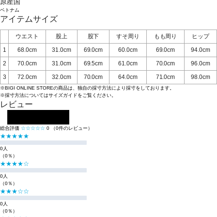
原産国
ベトナム
アイテムサイズ
ウエスト
股上
股下
すそ周り
もも周り
ヒップ
1
68.0cm
31.0cm
69.0cm
60.0cm
69.0cm
94.0cm
2
70.0cm
31.0cm
69.5cm
61.0cm
70.0cm
96.0cm
3
72.0cm
32.0cm
70.0cm
64.0cm
71.0cm
98.0cm
※BIGI ONLINE STOREの商品は、独自の採寸方法により採寸をしております。
※採寸方法については
サイズガイド
をご覧ください。
レビュー
レビューを投稿する
総合評価
☆☆☆☆☆
0
（0件のレビュー）
★★★★★
0人
（0％）
★★★★☆
0人
（0％）
★★★☆☆
0人
（0％）