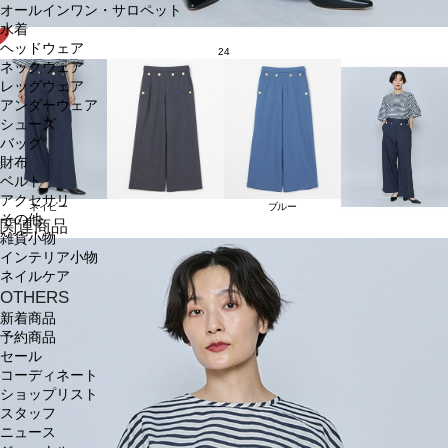
オールインワン・サロペット
水着
ヘッドウェア
24
ネックウェア
レッグウェア
アンダーウェア
シューズ
バッグ
財布
ベルト
アクセサリ
ネイビー
ブルー
その他
関連商品
雑貨小物
インテリア小物
ネイルケア
OTHERS
新着商品
予約商品
セール
コーディネート
ショップリスト
スタッフ
ニュース