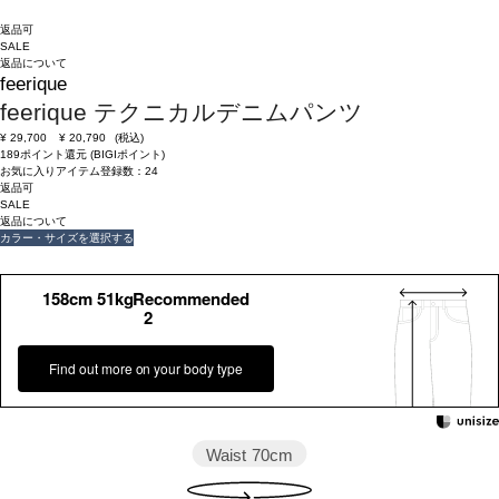
返品可
SALE
返品について
feerique
feerique テクニカルデニムパンツ
¥
29,700
¥
20,790
(税込)
189ポイント還元 (BIGIポイント)
お気に入りアイテム登録数：
24
返品可
SALE
返品について
カラー・サイズを選択する
158cm 51kgRecommended
2
Find out more on your body type
Waist
70cm