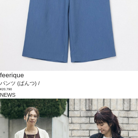
feerique
パンツ
(ぱんつ)
/
¥20,790
NEWS