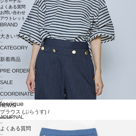
ジャーナル
よくある質問
お問い合わせ
アウトレット
BRAND
大きいサイズ
CATEGORY
新着商品
PRE ORDER
SALE
COORDINATE
feerique
NEWS
ブラウス
(ぶらうす)
/
JOURNAL
¥19,360
よくある質問