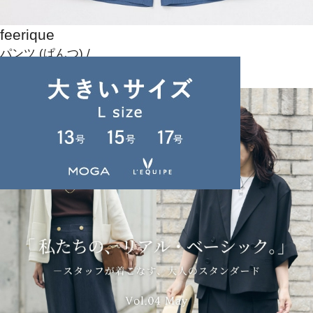
feerique
パンツ
(ぱんつ)
/
¥20,790
NEWS