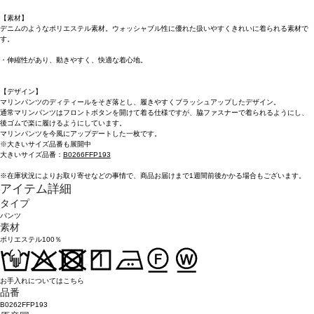
【素材】
デニムのようなポリエステル素材。ウォッシャブル性に優れた扱いやすくきれいに着られる素材で
す。
・伸縮性があり、動きやすく、快適な着心地。
【デザイン】
マリンパンツのディティールをそぎ落とし、履きやすくブラッシュアップしたデザイン。
通常マリンパンツはフロントボタンを開けて着る仕様ですが、脇ファスナーで着られるようにし、
後ゴムで楽に履けるようにしています。
マリンパンツを今風にアップデートした一枚です。
※大きいサイズ品番も展開中
大きいサイズ品番：
B0266FFP193
※在庫状況によりお取り寄せなどの事情で、商品お届けまで1週間前後かかる場合もございます。
アイテム詳細
タイプ
パンツ
素材
ポリエステル100％
お手入れについてはこちら
品番
B0262FFP193