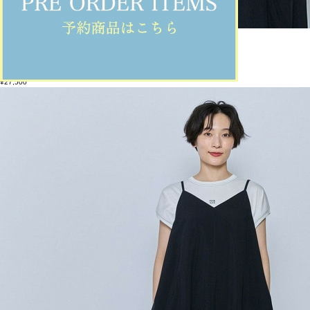
feerique
シャツ
(しゃつ)
/
¥27,500