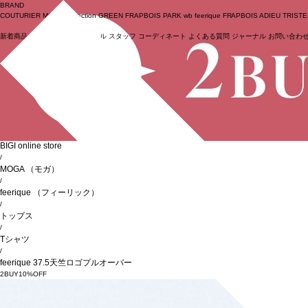
BRAND
COUTURIER
MOGA Collection
GREEN
FRAPBOIS PARK
wb
feerique
FRAPBOIS
ADIEU TRIST
新着商品
(ライブ)
ニュース
セール
スタッフ
コーディネート
よくある質問
ジャーナル
お問い合わ
ログイン
BIGI online store
/
MOGA
（モガ）
/
feerique
（フィーリック）
/
トップス
/
Tシャツ
/
feerique 37.5天竺ロゴプルオーバー
2BUY10%OFF