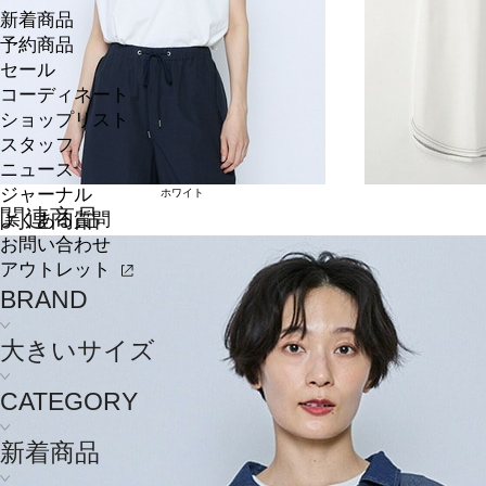
新着商品
予約商品
セール
コーディネート
ショップリスト
スタッフ
ニュース
ジャーナル
ホワイト
関連商品
よくある質問
お問い合わせ
アウトレット
BRAND
大きいサイズ
CATEGORY
新着商品