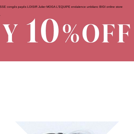
ESSE
congés payés
LOISIR
Julier
MOGA
L'EQUIPE
endalence
unbilanc
BIGI online store
せ