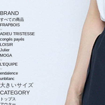
BRAND
すべての商品
FRAPBOIS
ADIEU TRISTESSE
congés payés
LOISIR
Julier
MOGA
L'EQUIPE
endalence
unbilanc
大きいサイズ
CATEGORY
トップス
アウター