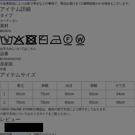
※在庫状況によりお取り寄せなどの事情で、商品お届けまで1週間前後かかる場合もございます。
アイテム詳細
タイプ
カーディガン
素材
綿100%
お手入れについてはこちら
品番
B1554PKD702
原産国
中国
アイテムサイズ
着丈
身幅
ゆき
肩幅
そで丈
1
66cm
75cm
80cm
92cm
34cm
2
70cm
78cm
84cm
95cm
36cm
※BIGI ONLINE STOREの商品は、独自の採寸方法により採寸をしております。
※採寸方法については
サイズガイド
をご覧ください。
レビュー
レビューを投稿する
総合評価
☆☆☆☆☆
0
（0件のレビュー）