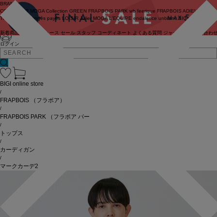
BRAND
COUTURIER
MOGA Collection
GREEN
FRAPBOIS PARK
wb
feerique
FRAPBOIS
ADIEU
TRISTESSE
congés payés
LOISIR
Julier
MOGA
L'EQUIPE
endalence
unbilanc
BIGI online store
新着商品
(ライブ)
ニュース
セール
スタッフ
コーディネート
よくある質問
ジャーナル
お問い合わ
ログイン
BIGI online store
/
FRAPBOIS
（フラボア）
/
FRAPBOIS PARK
（フラボア パーク）
/
トップス
/
カーディガン
/
マークカーデ2