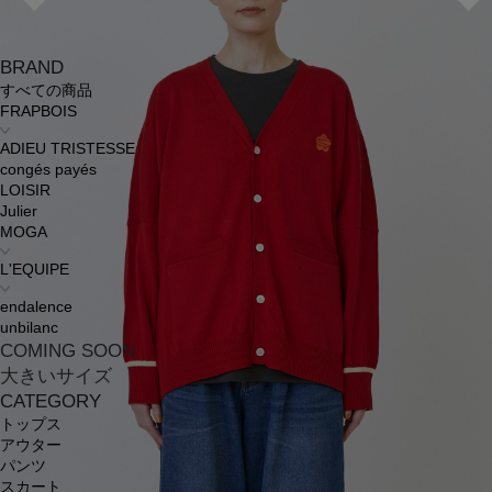
BRAND
すべての商品
FRAPBOIS
ADIEU TRISTESSE
congés payés
LOISIR
Julier
MOGA
L'EQUIPE
endalence
unbilanc
COMING SOON
大きいサイズ
CATEGORY
トップス
アウター
パンツ
スカート