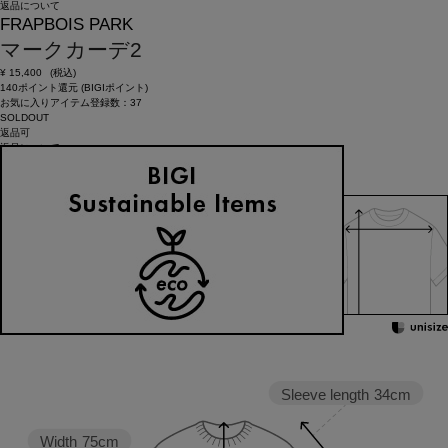
返品について
FRAPBOIS PARK
マークカーデ2
¥
15,400
(税込)
140ポイント還元 (BIGIポイント)
お気に入りアイテム登録数：
37
SOLDOUT
返品可
返品について
カラー・サイズを選択する
158cm 51kgRecommended
1
Find out more on your body type
Sleeve length
34cm
Width
75cm