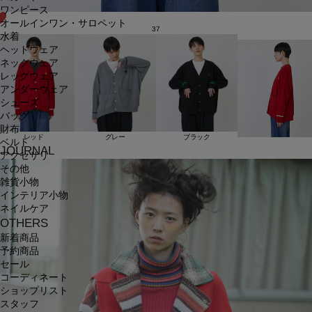
ワンピース
オールインワン・サロペット
37
水着
ヘッドウェア
ネックウェア
レッグウェア
アンダーウェア
シューズ
バッグ
財布
レッド
グレー
ブラック
ベルト
JOURNAL
アクセサリ
その他
雑貨小物
インテリア小物
ネイルケア
OTHERS
新着商品
予約商品
セール
コーディネート
ショップリスト
スタッフ