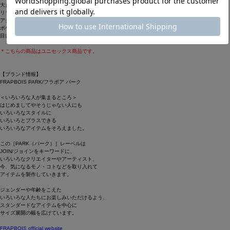
大きくドロップした肩にワイドな身幅ながらコンパクト目な着丈でルーズ過ぎずにスッキリとした
リラックスシルエットをつくっているカーディガンは袖の配色や胸元の「パーキー」刺繍が程良い
アクセントになっています。
ポケットも付いていたり、袖周りにゆとりが有り、インナーを選ばずに羽織れるなど季節の変わり
目に便利なアイテムです。
＊こちらの商品はユニセックス商品です。
【ブランド情報】
FRAPBOIS PARK/フラボア パーク
＜いろいろな人が集まるところ＞
はじめましてやそうじゃない人にも
いろいろなスタイルに
いろいろとプラスできる
いろいろなアイテムをそろえました。
この［PARK（パーク）］レーベルは
JOIN/ジョインをキーワードに、
いろいろなクリエイターやアーティスト、
今、気になるモノ・コトなどを取り入れて
アイテムを製作していきます。
ジェンダーや年齢をこえた
いろいろな人たちにお楽しみいただけるよう、
スタンダードなアイテムを中心に
サイズ展開の幅を広げています。
FRAPBOIS official website