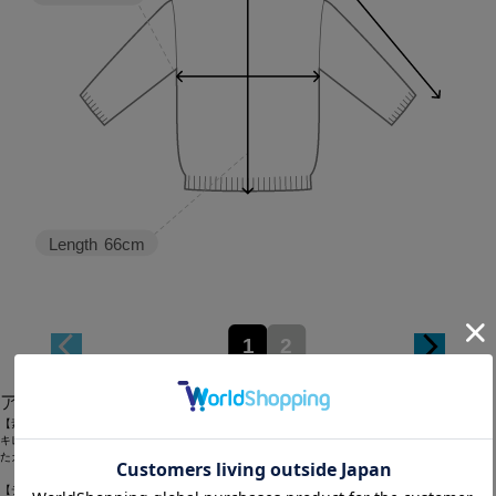
Length
66cm
1
2
アイテム説明
【素材】
キレイな表面感と綿特有の肌触りの良さ、適度な膨らみ感を持った糸を使ってハイゲージで編まれ
たカーディガン。
【デザイン】