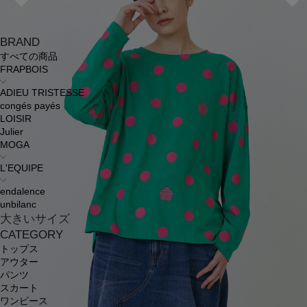
BRAND
すべての商品
FRAPBOIS
ADIEU TRISTESSE
congés payés
LOISIR
Julier
MOGA
L'EQUIPE
endalence
unbilanc
大きいサイズ
CATEGORY
トップス
アウター
パンツ
スカート
ワンピース