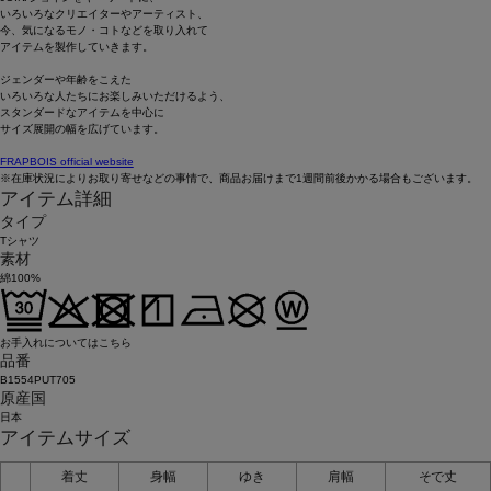
いろいろなクリエイターやアーティスト、
今、気になるモノ・コトなどを取り入れて
アイテムを製作していきます。
ジェンダーや年齢をこえた
いろいろな人たちにお楽しみいただけるよう、
スタンダードなアイテムを中心に
サイズ展開の幅を広げています。
FRAPBOIS official website
※在庫状況によりお取り寄せなどの事情で、商品お届けまで1週間前後かかる場合もございます。
アイテム詳細
タイプ
Tシャツ
素材
綿100%
お手入れについてはこちら
品番
B1554PUT705
原産国
日本
アイテムサイズ
着丈
身幅
ゆき
肩幅
そで丈