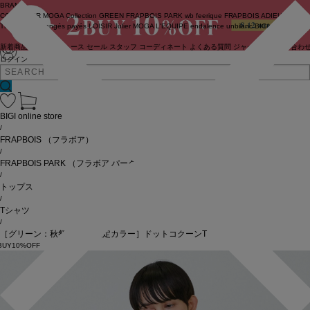
BRAND
COUTURIER
MOGA Collection
GREEN
FRAPBOIS PARK
wb
feerique
FRAPBOIS
ADIEU
TRISTESSE
congés payés
LOISIR
Julier
MOGA
L'EQUIPE
endalence
unbilanc
BIGI online store
新着商品
(ライブ)
ニュース
セール
スタッフ
コーディネート
よくある質問
ジャーナル
お問い合わ
ログイン
BIGI online store
/
FRAPBOIS
（フラボア）
/
FRAPBOIS PARK
（フラボア パーク）
/
トップス
/
Tシャツ
/
［グリーン：秋祭り2025限定カラー］ドットコクーンT
BUY10%OFF