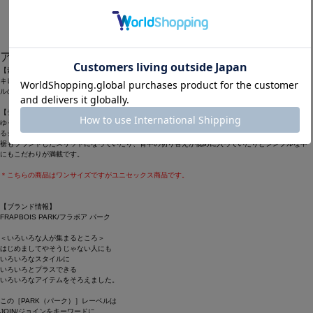
1
アイテム説明
【素材】
キレイな表面感と薄手で肌触りの良さが特徴の綿の天竺素材に「パーキー」が入り込んだオリジナ
ルのドット柄をプリントしたカットソー。
【デザイン】
ゆったりとした身頃にスッキリとした衿元、袖周りにはゆとりが有りながらも袖口がしっかり止ま
るシルエットでやや長めの袖をクシュっと着用出来てニュアンスを出せる点が◎。
裾もラウンドしたスリットになっていたり、背中の切り替えが低めに入っていたりとシンプルな中
にもこだわりが満載です。
＊こちらの商品はワンサイズですがユニセックス商品です。
【ブランド情報】
FRAPBOIS PARK/フラボア パーク
＜いろいろな人が集まるところ＞
はじめましてやそうじゃない人にも
いろいろなスタイルに
いろいろとプラスできる
いろいろなアイテムをそろえました。
この［PARK（パーク）］レーベルは
JOIN/ジョインをキーワードに、