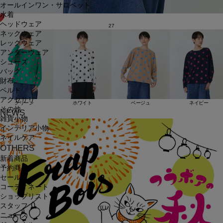
オールインワン・サロペット
水着
ヘッドウェア
27
ネックウェア
レッグウェア
アンダーウェア
シューズ
バッグ
財布
ベルト
アクセサリ
グリーン
ホワイト
ベージュ
ネイビー
その他
NEWS
雑貨小物
インテリア小物
ネイルケア
OTHERS
新着商品
予約商品
セール
コーディネート
ショップリスト
スタッフ
ニュース