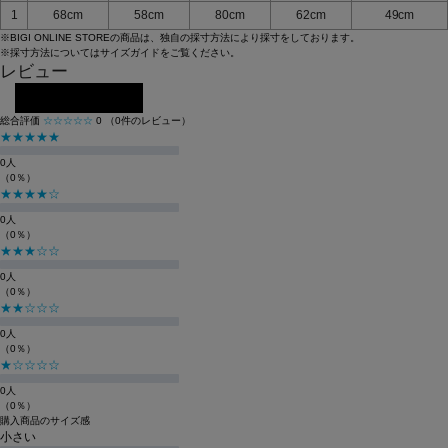
1
68cm
58cm
80cm
62cm
49cm
※BIGI ONLINE STOREの商品は、独自の採寸方法により採寸をしております。
※採寸方法については
サイズガイド
をご覧ください。
レビュー
レビューを投稿する
総合評価
☆☆☆☆☆
0
（0件のレビュー）
★★★★★
0人
（0％）
★★★★☆
0人
（0％）
★★★☆☆
0人
（0％）
★★☆☆☆
0人
（0％）
★☆☆☆☆
0人
（0％）
購入商品のサイズ感
小さい