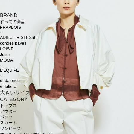
BRAND
すべての商品
FRAPBOIS
ADIEU TRISTESSE
congés payés
LOISIR
Julier
MOGA
L'EQUIPE
endalence
unbilanc
大きいサイズ
CATEGORY
トップス
アウター
パンツ
スカート
ワンピース