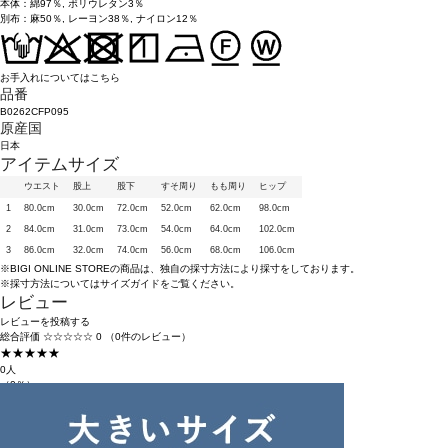
本体：綿97％, ポリウレタン3％
別布：麻50％, レーヨン38％, ナイロン12％
お手入れについてはこちら
品番
B0262CFP095
原産国
日本
アイテムサイズ
ウエスト
股上
股下
すそ周り
もも周り
ヒップ
1
80.0cm
30.0cm
72.0cm
52.0cm
62.0cm
98.0cm
2
84.0cm
31.0cm
73.0cm
54.0cm
64.0cm
102.0cm
3
86.0cm
32.0cm
74.0cm
56.0cm
68.0cm
106.0cm
※BIGI ONLINE STOREの商品は、独自の採寸方法により採寸をしております。
※採寸方法については
サイズガイド
をご覧ください。
レビュー
レビューを投稿する
総合評価
☆☆☆☆☆
0
（0件のレビュー）
★★★★★
0人
（0％）
★★★★☆
0人
（0％）