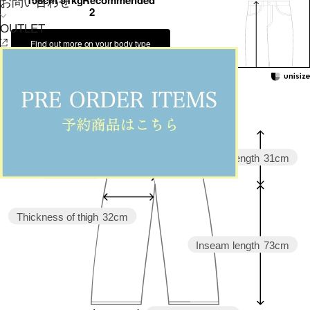
158cm 51kgRecommended
お問い合わせ
2
OUTLET
Find out more on your body type
Waist
84cm
Rise length
31cm
Hip
102cm
Thickness of thigh
32cm
Inseam length
73cm