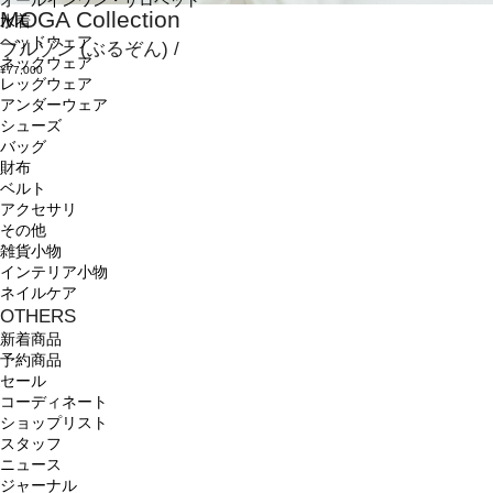
オールインワン・サロペット
MOGA Collection
水着
ヘッドウェア
ブルゾン
(ぶるぞん)
/
ネックウェア
¥77,000
レッグウェア
アンダーウェア
シューズ
バッグ
財布
ベルト
アクセサリ
その他
雑貨小物
インテリア小物
ネイルケア
OTHERS
新着商品
予約商品
セール
コーディネート
ショップリスト
スタッフ
ニュース
ジャーナル