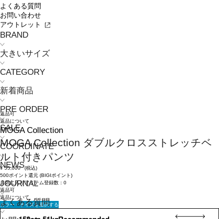
よくある質問
お問い合わせ
アウトレット
BRAND
大きいサイズ
CATEGORY
新着商品
PRE ORDER
返品可
返品について
SALE
MOGA Collection
MOGA Collection ダブルクロスストレッチベ
COORDINATE
ルト付きパンツ
NEWS
¥
55,000
(税込)
500ポイント還元 (BIGIポイント)
JOURNAL
お気に入りアイテム登録数：
0
返品可
返品について
よくある質問
カラー・サイズを選択する