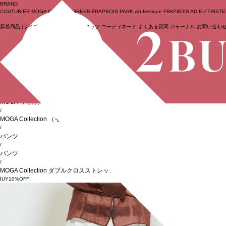
BRAND
COUTURIER
MOGA Collection
GREEN
FRAPBOIS PARK
wb
feerique
FRAPBOIS
ADIEU TRIST
新着商品
(ライブ)
ニュース
セール
スタッフ
コーディネート
よくある質問
ジャーナル
お問い合わ
ログイン
BIGI online store
/
MOGA
（モガ）
/
MOGA Collection
（モガ コレクション）
/
パンツ
/
パンツ
/
MOGA Collection ダブルクロスストレッチベルト付きパンツ
BUY10%OFF