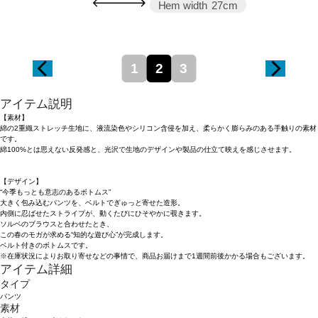
Hem width
27cm
1
2
3
アイテム説明
【素材】
綿の2重織ストレッチ生地に、液流染色やシリコン含侵を加え、柔らかく膨らみのある手触りの素材
です。
綿100%とは思えない反発感と、光沢で生地のデザインや製品の仕立て映えを感じさせます。
【デザイン】
“今季もっとも意志のあるボトムス”
大きく包み込むパンツを、ベルトでぎゅっと寄せた造形。
内側に忍ばせたストライプが、動くたびにひそやかに覗きます。
ソルベのブラウスと合わせたとき、
この春のモガが求める“知的な遊び心”が完成します。
ベルト付きのボトムスです。
※在庫状況によりお取り寄せなどの事情で、商品お届けまで1週間前後かかる場合もございます。
アイテム詳細
タイプ
パンツ
素材