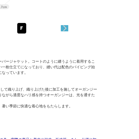
アウトレット
.7cm
F
ーバージャケット。コートのように纏うように着用するこ
い一枚仕立てになっており、縫い代は配色のパイピング始
になっています。
使用して織り上げ、織り上げた後に加工を施してオーガンジー
りながら適度なハリ感を持つオーガンジーは、光を通すた
、暑い季節に快適な着心地をもたらします。