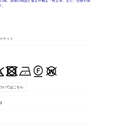
用の為、実際の商品と着丈や袖丈・裄丈等、また、仕様や加
す。
ャケット
ついてはこちら
3