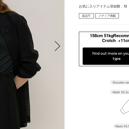
お気に入りアイテム登録数：
13
パンツ
スカート
返品可
メディア掲載
ワンピース
オールインワン・サロペッ
ト
158cm 51kgRecom
Crotch +11c
水着
ヘッドウェア
Find out more on yo
ネックウェア
レッグウェア
type
アンダーウェア
シューズ
バッグ
財布
Shoulder wi
Width
55.3
ベルト
アクセサリ
その他
雑貨小物
インテリア小物
ネイルケア
Waist
53.