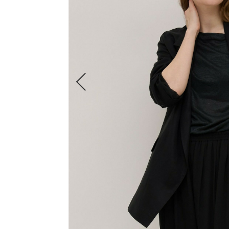
FRAPBOIS
ADIEU TRISTESSE
congés payés
LOISIR
Julier
MOGA
L'EQUIPE
endalence
unbilanc
大きいサイズ