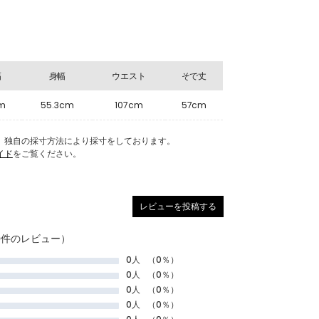
幅
身幅
ウエスト
そで丈
m
55.3cm
107cm
57cm
Eの商品は、独自の採寸方法により採寸をしております。
イド
をご覧ください。
レビューを投稿する
0件のレビュー）
0人
（0％）
0人
（0％）
0人
（0％）
0人
（0％）