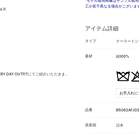
*モデル着用画像はサンプル着
工が若干異なる場合がございま
.11
アイテム詳細
タイプ
テーラードジ
素材
綿100%
【坪田あさみさん】EVERY DAY OUTFITにてご紹介いただきました
お手入れに
品番
B5062AFJ03
原産国
日本