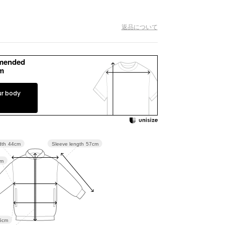
予約商品
返品について
セール
mended
コーディネート
m
ショップリスト
ur body
スタッフ
ニュース
Sleeve length
57cm
dth
44cm
ジャーナル
cm
よくある質問
お問い合わせ
5cm