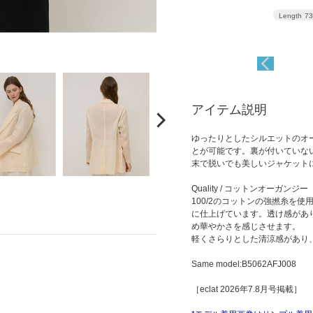
Length
73
アイテム説明
ゆったりとしたシルエットのオ
とが可能です。裏が付いていな
末で脱いでも美しいジャケット
Quality / コットンオーガンジー
100/2のコットンの強撚糸を
に仕上げています。透け感があ
め華やかさを感じさせます。
軽くさらりとした清涼感があり
Same model:B5062AFJ008
［eclat 2026年7.8月号掲載］