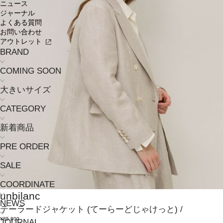
ニュース
ジャーナル
よくある質問
お問い合わせ
アウトレット
BRAND
COMING SOON
大きいサイズ
CATEGORY
新着商品
PRE ORDER
SALE
COORDINATE
unbilanc
NEWS
テーラードジャケット
(てーらーどじゃけっと)
/
¥85,800
JOURNAL