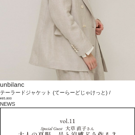
unbilanc
テーラードジャケット
(てーらーどじゃけっと)
/
¥85,800
NEWS