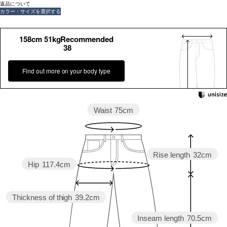
返品について
カラー・サイズを選択する
158cm 51kgRecommended
38
Find out more on your body type
Waist
75cm
Rise length
32cm
Hip
117.4cm
Thickness of thigh
39.2cm
Inseam length
70.5cm