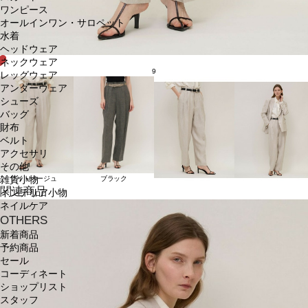
ワンピース
オールインワン・サロペット
水着
ヘッドウェア
ネックウェア
9
レッグウェア
アンダーウェア
シューズ
バッグ
財布
ベルト
アクセサリ
その他
ライトベージュ
ブラック
雑貨小物
関連商品
インテリア小物
ネイルケア
OTHERS
新着商品
予約商品
セール
コーディネート
ショップリスト
スタッフ