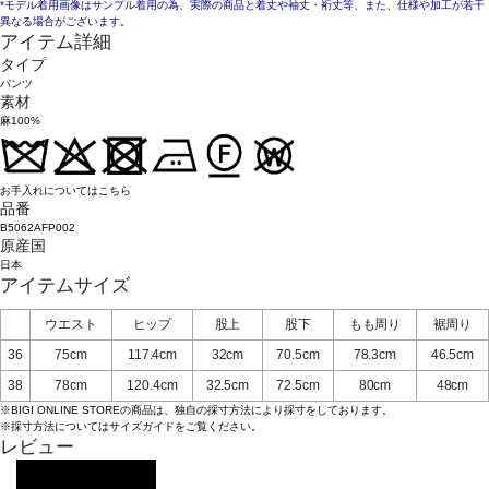
*モデル着用画像はサンプル着用の為、実際の商品と着丈や袖丈・裄丈等、また、仕様や加工が若干
異なる場合がございます。
アイテム詳細
タイプ
パンツ
素材
麻100%
お手入れについてはこちら
品番
B5062AFP002
原産国
日本
アイテムサイズ
ウエスト
ヒップ
股上
股下
もも周り
裾周り
36
75cm
117.4cm
32cm
70.5cm
78.3cm
46.5cm
38
78cm
120.4cm
32.5cm
72.5cm
80cm
48cm
※BIGI ONLINE STOREの商品は、独自の採寸方法により採寸をしております。
※採寸方法については
サイズガイド
をご覧ください。
レビュー
レビューを投稿する