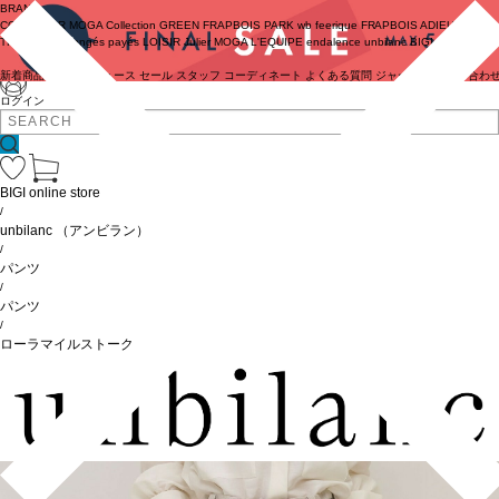
BRAND
COUTURIER
MOGA Collection
GREEN
FRAPBOIS PARK
wb
feerique
FRAPBOIS
ADIEU
TRISTESSE
congés payés
LOISIR
Julier
MOGA
L'EQUIPE
endalence
unbilanc
BIGI online store
新着商品
(ライブ)
ニュース
セール
スタッフ
コーディネート
よくある質問
ジャーナル
お問い合わ
ログイン
BIGI online store
/
unbilanc
（アンビラン）
/
パンツ
/
パンツ
/
ローラマイルストークパンツ