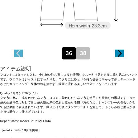
Hem width
23.3cm
36
38
アイテム説明
フロントに2タックを入れ、少し縫い込む事によりお腹周りをスッキリ見える様に作り込んだパンツ
です。ウエストはジャストにすっきりと、ワタリにはゆとりを持たせ裾に向かって少しテーパード
させたカッティング。身体の線を拾わず、綺麗に流れる美しい仕立てになっています。
Quality / リネンTOPツイル
タテ糸に麻の生成り色のリネン糸、ヨコ糸に染色したリネン糸を使用した綾織りの素材です。タテ
糸の生成り色に対してヨコ糸の染め糸の色を目立たせる織り方のため、シャンブレーの色合いがと
ても効果的に表現されています。織り上げた後にタンブラー加工を施して、ふくらみ感と柔らかさ
を持つ風合いに仕上げています。
Repeat same model:B5061AFP034
［eclat 2026年7.8月号掲載］