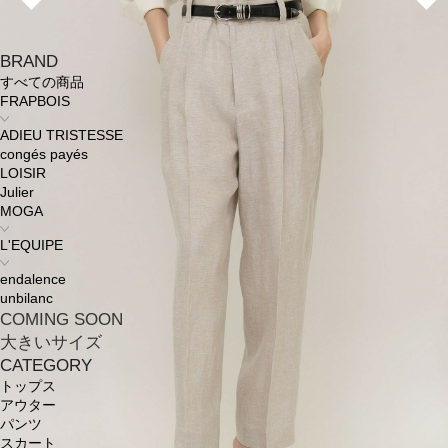
BRAND
すべての商品
FRAPBOIS
ADIEU TRISTESSE
congés payés
LOISIR
Julier
MOGA
L'EQUIPE
endalence
unbilanc
COMING SOON
大きいサイズ
CATEGORY
トップス
アウター
パンツ
スカート