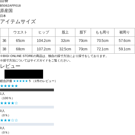
品番
B5062AFP018
原産国
日本
アイテムサイズ
ウエスト
ヒップ
股上
股下
もも周り
裾周り
36
65cm
104.2cm
32cm
70cm
70.5cm
57.6cm
38
68cm
107.2cm
32.5cm
70cm
72.1cm
59.1cm
※BIGI ONLINE STOREの商品は、独自の採寸方法により採寸をしております。
※採寸方法については
サイズガイド
をご覧ください。
レビュー
レビューを投稿する
総合評価
★★★★★
5
（1件のレビュー）
★★★★★
1人
（100％）
★★★★☆
0人
（0％）
★★★☆☆
0人
（0％）