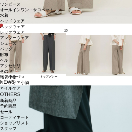
ワンピース
オールインワン・サロペット
水着
ヘッドウェア
ネックウェア
25
レッグウェア
アンダーウェア
シューズ
バッグ
財布
ベルト
アクセサリ
その他
ライトベージュ
トップグレー
雑貨小物
NEWS
インテリア小物
ネイルケア
OTHERS
新着商品
予約商品
セール
コーディネート
ショップリスト
スタッフ