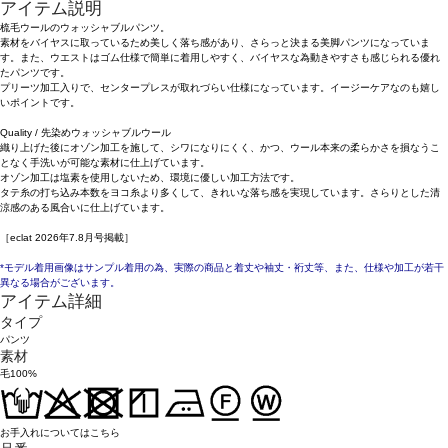
アイテム説明
梳毛ウールのウォッシャブルパンツ。
素材をバイヤスに取っているため美しく落ち感があり、さらっと決まる美脚パンツになっていま
す。また、ウエストはゴム仕様で簡単に着用しやすく、バイヤスな為動きやすさも感じられる優れ
たパンツです。
プリーツ加工入りで、センタープレスが取れづらい仕様になっています。イージーケアなのも嬉し
いポイントです。
Quality / 先染めウォッシャブルウール
織り上げた後にオゾン加工を施して、シワになりにくく、かつ、ウール本来の柔らかさを損なうこ
となく手洗いが可能な素材に仕上げています。
オゾン加工は塩素を使用しないため、環境に優しい加工方法です。
タテ糸の打ち込み本数をヨコ糸より多くして、きれいな落ち感を実現しています。さらりとした清
涼感のある風合いに仕上げています。
［eclat 2026年7.8月号掲載］
*モデル着用画像はサンプル着用の為、実際の商品と着丈や袖丈・裄丈等、また、仕様や加工が若干
異なる場合がございます。
アイテム詳細
タイプ
パンツ
素材
毛100%
お手入れについてはこちら