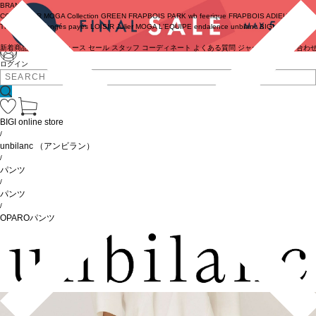
BRAND
COUTURIER
MOGA Collection
GREEN
FRAPBOIS PARK
wb
feerique
FRAPBOIS
ADIEU
TRISTESSE
congés payés
LOISIR
Julier
MOGA
L'EQUIPE
endalence
unbilanc
BIGI online store
新着商品
(ライブ)
ニュース
セール
スタッフ
コーディネート
よくある質問
ジャーナル
お問い合わ
ログイン
BIGI online store
/
unbilanc
（アンビラン）
/
パンツ
/
パンツ
/
OPAROパンツ