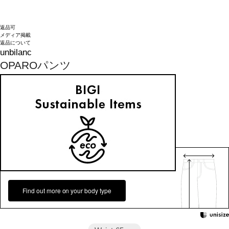
返品可
メディア掲載
返品について
unbilanc
OPAROパンツ
¥
49,500
(税込)
450ポイント還元 (BIGIポイント)
★★★★★
1件のレビュー
お気に入りアイテム登録数：
25
返品可
メディア掲載
返品について
カラー・サイズを選択する
158cm 51kgRecommended
38
Find out more on your body type