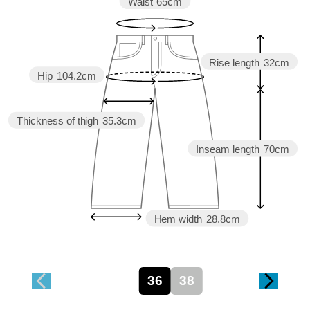
Waist
65cm
Rise length
32cm
Hip
104.2cm
Thickness of thigh
35.3cm
Inseam length
70cm
Hem width
28.8cm
36
38