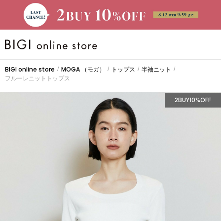
BRAND
BIGI online store
MOGA
（モガ）
トップス
半袖ニット
/
/
/
/
フルーレニットトップス
大きいサイズ
2BUY10%OFF
CATEGORY
新着商品
PRE ORDER
SALE