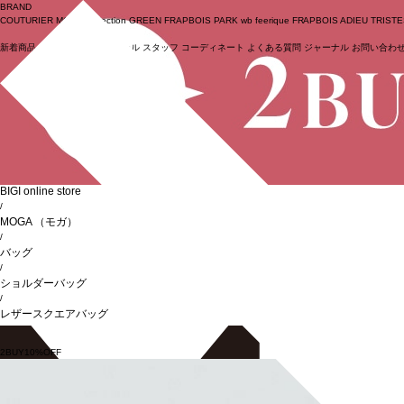
BRAND
COUTURIER
MOGA Collection
GREEN
FRAPBOIS PARK
wb
feerique
FRAPBOIS
ADIEU TRIST
新着商品
(ライブ)
ニュース
セール
スタッフ
コーディネート
よくある質問
ジャーナル
お問い合わ
ログイン
BIGI online store
/
MOGA
（モガ）
/
バッグ
/
ショルダーバッグ
/
レザースクエアバッグ
2BUY10%OFF