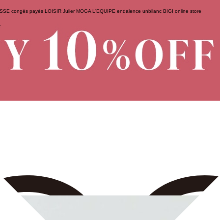
ESSE
congés payés
LOISIR
Julier
MOGA
L'EQUIPE
endalence
unbilanc
BIGI online store
せ