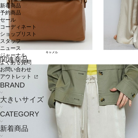
新着商品
予約商品
セール
コーディネート
ショップリスト
スタッフ
ニュース
キャメル
ジャーナル
関連商品
よくある質問
お問い合わせ
アウトレット
BRAND
大きいサイズ
CATEGORY
新着商品