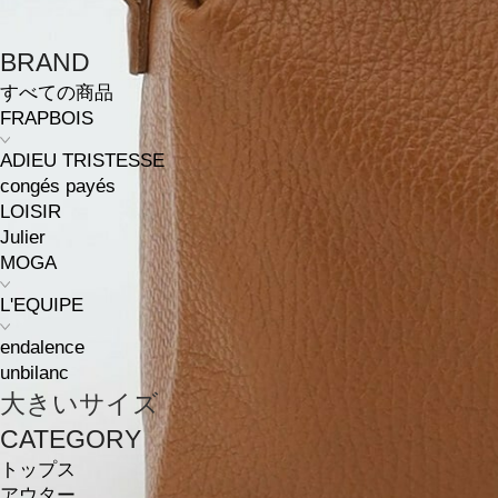
BRAND
すべての商品
FRAPBOIS
ADIEU TRISTESSE
congés payés
LOISIR
Julier
MOGA
L'EQUIPE
endalence
unbilanc
大きいサイズ
CATEGORY
トップス
アウター