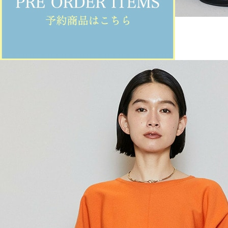
MOGA
パンツ
(ぱんつ)
/
¥14,850