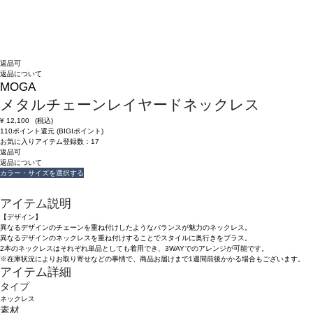
返品可
返品について
MOGA
メタルチェーンレイヤードネックレス
¥
12,100
(税込)
110ポイント還元 (BIGIポイント)
お気に入りアイテム登録数：
17
返品可
返品について
カラー・サイズを選択する
アイテム説明
【デザイン】
異なるデザインのチェーンを重ね付けしたようなバランスが魅力のネックレス。
異なるデザインのネックレスを重ね付けすることでスタイルに奥行きをプラス。
2本のネックレスはそれぞれ単品としても着用でき、3WAYでのアレンジが可能です。
※在庫状況によりお取り寄せなどの事情で、商品お届けまで1週間前後かかる場合もございます。
アイテム詳細
タイプ
ネックレス
素材