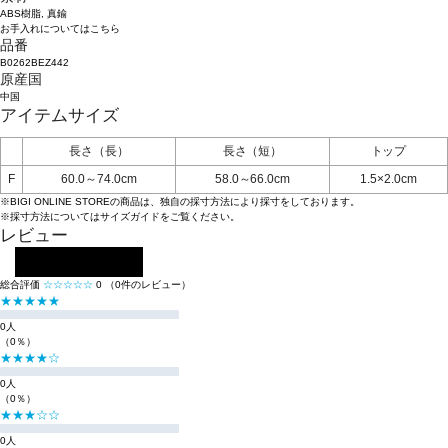
ABS樹脂, 真鍮
お手入れについてはこちら
品番
B0262BEZ442
原産国
中国
アイテムサイズ
長さ（長）
長さ（短）
トップ
F
60.0～74.0cm
58.0～66.0cm
1.5×2.0cm
※BIGI ONLINE STOREの商品は、独自の採寸方法により採寸をしております。
※採寸方法については
サイズガイド
をご覧ください。
レビュー
レビューを投稿する
総合評価
☆☆☆☆☆
0
（0件のレビュー）
★★★★★
0人
（0％）
★★★★☆
0人
（0％）
★★★☆☆
0人