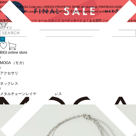
BRAND
COUTURIER
MOGA Collection
GREEN
FRAPBOIS PARK
wb
feerique
FRAPBOIS
ADIEU
TRISTESSE
congés payés
LOISIR
Julier
MOGA
L'EQUIPE
endalence
unbilanc
BIGI online store
新着商品
(ライブ)
ニュース
セール
スタッフ
コーディネート
よくある質問
ジャーナル
お問い合わ
ログイン
BIGI online store
/
MOGA
（モガ）
/
アクセサリ
/
ネックレス
/
メタルチェーンレイヤードネックレス