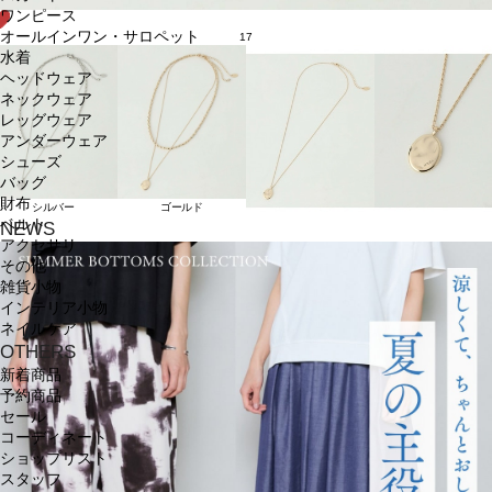
ワンピース
オールインワン・サロペット
17
水着
ヘッドウェア
ネックウェア
レッグウェア
アンダーウェア
シューズ
バッグ
財布
シルバー
ゴールド
ベルト
NEWS
アクセサリ
その他
雑貨小物
インテリア小物
ネイルケア
OTHERS
新着商品
予約商品
セール
コーディネート
ショップリスト
スタッフ