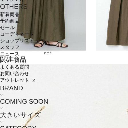
OTHERS
新着商品
予約商品
セール
コーディネート
ショップリスト
スタッフ
カーキ
ニュース
関連商品
ジャーナル
よくある質問
お問い合わせ
アウトレット
BRAND
COMING SOON
大きいサイズ