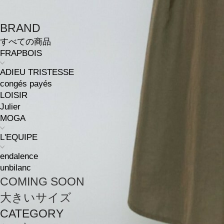
BRAND
すべての商品
FRAPBOIS
ADIEU TRISTESSE
congés payés
LOISIR
Julier
MOGA
L'EQUIPE
endalence
unbilanc
COMING SOON
大きいサイズ
CATEGORY