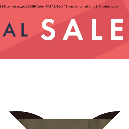
ESSE
congés payés
LOISIR
Julier
MOGA
L'EQUIPE
endalence
unbilanc
BIGI online store
せ