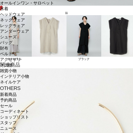
オールインワン・サロペット
水着
11
ヘッドウェア
ネックウェア
レッグウェア
アンダーウェア
シューズ
バッグ
財布
ベルト
アクセサリ
ナチュラル
ブラック
関連商品
その他
雑貨小物
インテリア小物
ネイルケア
OTHERS
新着商品
予約商品
セール
コーディネート
ショップリスト
スタッフ
ニュース