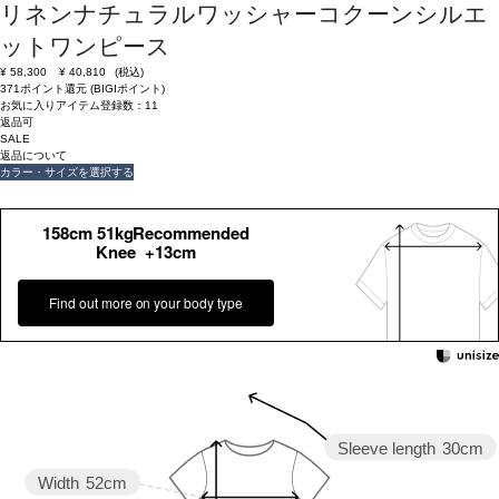
リネンナチュラルワッシャーコクーンシルエ
ットワンピース
¥
58,300
¥
40,810
(税込)
371ポイント還元 (BIGIポイント)
お気に入りアイテム登録数：
11
返品可
SALE
返品について
カラー・サイズを選択する
158cm 51kgRecommended
Knee +13cm
Find out more on your body type
Sleeve length
30cm
Width
52cm