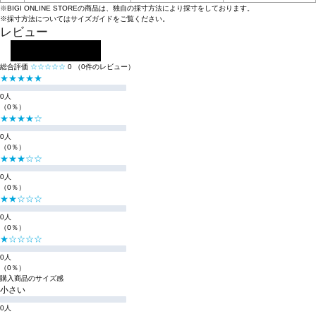
※BIGI ONLINE STOREの商品は、独自の採寸方法により採寸をしております。
※採寸方法については
サイズガイド
をご覧ください。
レビュー
レビューを投稿する
総合評価
☆☆☆☆☆
0
（0件のレビュー）
★★★★★
0人
（0％）
★★★★☆
0人
（0％）
★★★☆☆
0人
（0％）
★★☆☆☆
0人
（0％）
★☆☆☆☆
0人
（0％）
購入商品のサイズ感
小さい
0人