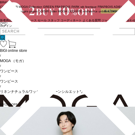
BRAND
COUTURIER
MOGA Collection
GREEN
FRAPBOIS PARK
wb
feerique
FRAPBOIS
ADIEU
TRISTESSE
congés payés
LOISIR
Julier
MOGA
L'EQUIPE
endalence
unbilanc
BIGI online store
新着商品
(ライブ)
ニュース
セール
スタッフ
コーディネート
よくある質問
ジャーナル
お問い合わ
ログイン
BIGI online store
/
MOGA
（モガ）
/
ワンピース
/
ワンピース
/
リネンナチュラルワッシャーコクーンシルエットワンピース
BUY10%OFF