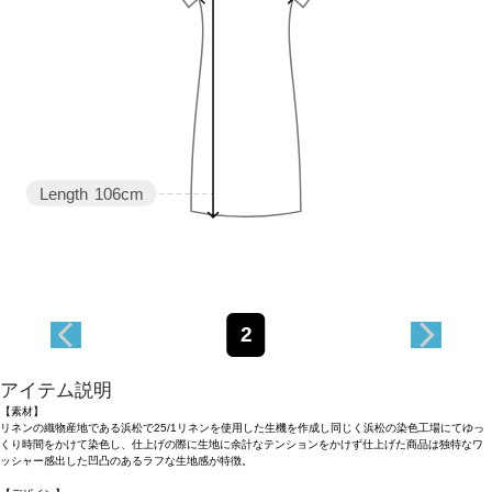
Length
106cm
2
アイテム説明
【素材】
リネンの織物産地である浜松で25/1リネンを使用した生機を作成し同じく浜松の染色工場にてゆっ
くり時間をかけて染色し、仕上げの際に生地に余計なテンションをかけず仕上げた商品は独特なワ
ッシャー感出した凹凸のあるラフな生地感が特徴。