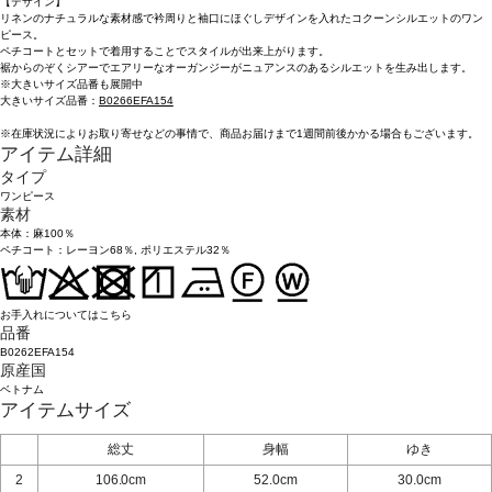
【デザイン】
リネンのナチュラルな素材感で衿周りと袖口にほぐしデザインを入れたコクーンシルエットのワン
ピース。
ペチコートとセットで着用することでスタイルが出来上がります。
裾からのぞくシアーでエアリーなオーガンジーがニュアンスのあるシルエットを生み出します。
※大きいサイズ品番も展開中
大きいサイズ品番：
B0266EFA154
※在庫状況によりお取り寄せなどの事情で、商品お届けまで1週間前後かかる場合もございます。
アイテム詳細
タイプ
ワンピース
素材
本体：麻100％
ペチコート：レーヨン68％, ポリエステル32％
お手入れについてはこちら
品番
B0262EFA154
原産国
ベトナム
アイテムサイズ
総丈
身幅
ゆき
2
106.0cm
52.0cm
30.0cm