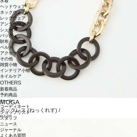
水着
ヘッドウェア
ネックウェア
レッグウェア
アンダーウェア
シューズ
バッグ
財布
ベルト
アクセサリ
その他
雑貨小物
インテリア小物
ネイルケア
OTHERS
新着商品
予約商品
MOGA
セール
コーディネート
ネックレス
(ねっくれす)
/
ショップリスト
¥13,200
スタッフ
ニュース
ジャーナル
よくある質問