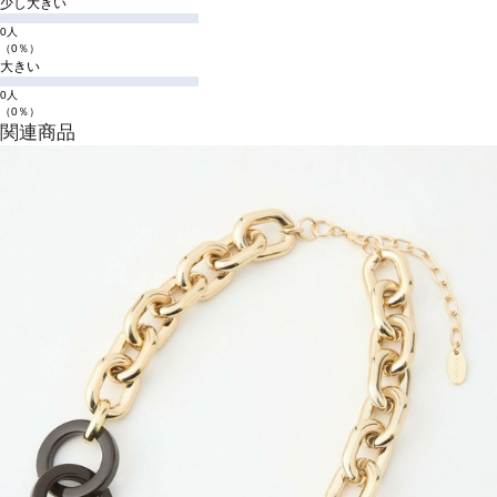
少し大きい
0人
（0％）
大きい
0人
（0％）
関連商品