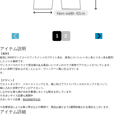
Hem width
42cm
1
2
アイテム説明
【素材】
縦糸に300Dヴィスコースフィラメントのブライト糸を、緯糸にスパンレーヨン糸とリネン糸を配列
したツイル素材です。
ヴィスコースのドライで清涼感のある風合いにリネンのスラブ表情でアクセントがついています。
さらに顔料で染め上げることにより、ヴィンテージ風に仕上げていま
す
【デザイン】
ウエストギャザー、ドローストリングヒモ、裾に向けてワイドバランスのクロップド丈パンツ。
裾に入れた切替デザインがアクセント。
しなやかな落ち感が太め分量感にキレイな動きを出しています。
※大きいサイズ品番も展開中
大きいサイズ品番：
B0266EFP102
※在庫状況によりお取り寄せなどの事情で、商品お届けまで1週間前後かかる場合もございます。
アイテム詳細