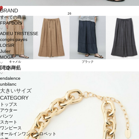
BRAND
26
すべての商品
FRAPBOIS
ADIEU TRISTESSE
congés payés
LOISIR
Julier
MOGA
キャメル
ブラック
関連商品
L'EQUIPE
endalence
unbilanc
大きいサイズ
CATEGORY
トップス
アウター
パンツ
スカート
ワンピース
オールインワン・サロペット