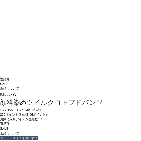
返品可
SALE
返品について
MOGA
顔料染めツイルクロップドパンツ
¥
39,600
¥
27,720
(税込)
252ポイント還元 (BIGIポイント)
お気に入りアイテム登録数：
26
返品可
SALE
返品について
カラー・サイズを選択する