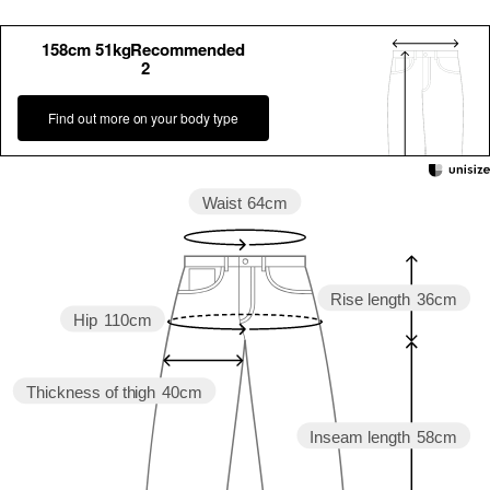
158cm 51kgRecommended
2
Find out more on your body type
Waist
64cm
Rise length
36cm
Hip
110cm
Thickness of thigh
40cm
Inseam length
58cm