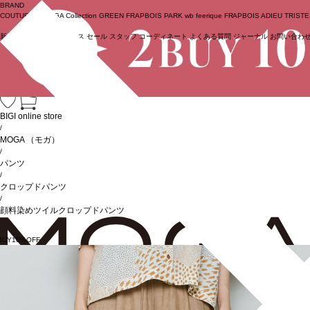
BRAND
COUTURIER
MOGA Collection
GREEN
FRAPBOIS PARK
wb
feerique
FRAPBOIS
ADIEU TRIST
新着商品
(ライブ)
ニュース
セール
スタッフ
コーディネート
よくある質問
ジャーナル
お問い合わ
ログイン
BIGI online store
/
MOGA
（モガ）
/
パンツ
/
クロップドパンツ
/
顔料染めツイルクロップドパンツ
BUY10%OFF