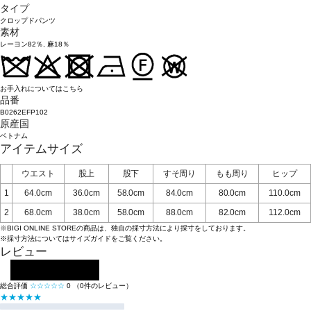
タイプ
クロップドパンツ
素材
レーヨン82％, 麻18％
お手入れについてはこちら
品番
B0262EFP102
原産国
ベトナム
アイテムサイズ
ウエスト
股上
股下
すそ周り
もも周り
ヒップ
1
64.0cm
36.0cm
58.0cm
84.0cm
80.0cm
110.0cm
2
68.0cm
38.0cm
58.0cm
88.0cm
82.0cm
112.0cm
※BIGI ONLINE STOREの商品は、独自の採寸方法により採寸をしております。
※採寸方法については
サイズガイド
をご覧ください。
レビュー
レビューを投稿する
総合評価
☆☆☆☆☆
0
（0件のレビュー）
★★★★★