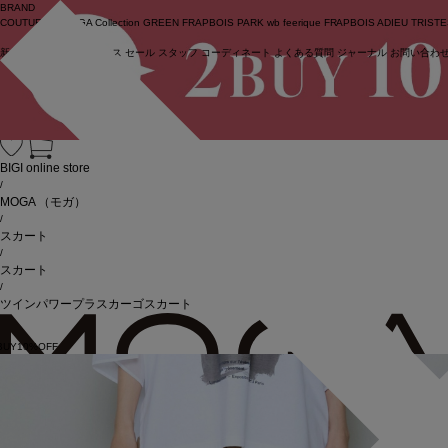
BRAND
COUTURIER
MOGA Collection
GREEN
FRAPBOIS PARK
wb
feerique
FRAPBOIS
ADIEU TRIST
新着商品
(ライブ)
ニュース
セール
スタッフ
コーディネート
よくある質問
ジャーナル
お問い合わ
ログイン
BIGI online store
/
MOGA
（モガ）
/
スカート
/
スカート
/
ツインパワープラスカーゴスカート
BUY10%OFF