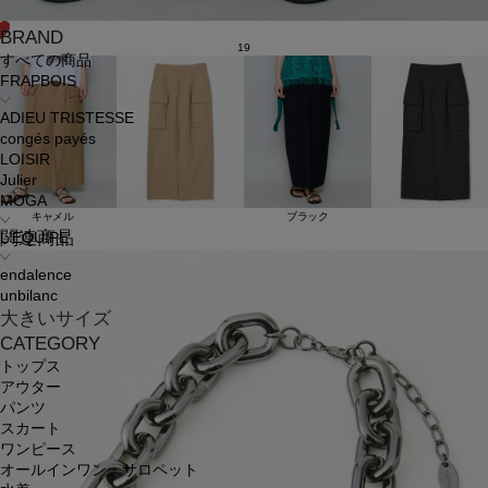
BRAND
19
すべての商品
FRAPBOIS
ADIEU TRISTESSE
congés payés
LOISIR
Julier
MOGA
キャメル
ブラック
関連商品
L'EQUIPE
endalence
unbilanc
大きいサイズ
CATEGORY
トップス
アウター
パンツ
スカート
ワンピース
オールインワン・サロペット