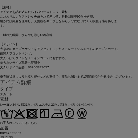
【素材】
アイデアを詰め込んだハイパワーストレッチ素材。
こだわりぬいたストレッチ糸をたて糸に使い身長回復率90％を再現。
横糸には綿麻を使用し、天然感をキープしながらシワになりにくく接触冷感もありま
す
・触れた瞬間、ひんやり涼しい着心地。
【デザイン】
大きめのカーゴポケットをアクセントにしたストレートシルエットのカーゴスカート。
前開きフロントベンツ。
大人っぽくタイトなⅠラインコーデにおすすめ。
※大きいサイズ品番も展開中
大きいサイズ品番：
B0266EFS057
※在庫状況によりお取り寄せなどの事情で、商品お届けまで1週間前後かかる場合もございます。
アイテム詳細
タイプ
スカート
素材
レーヨン34％, 綿31％, ポリエステル23％, 麻8％, ポリウレタン4％
お手入れについてはこちら
品番
B0262EFS057