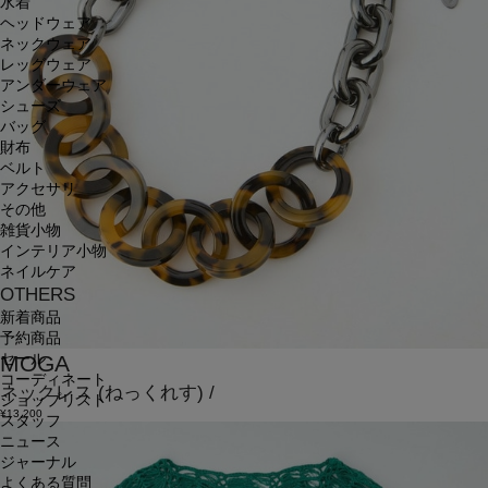
水着
ヘッドウェア
ネックウェア
レッグウェア
アンダーウェア
シューズ
バッグ
財布
ベルト
アクセサリ
その他
雑貨小物
インテリア小物
ネイルケア
OTHERS
新着商品
予約商品
MOGA
セール
コーディネート
ネックレス
(ねっくれす)
/
ショップリスト
¥13,200
スタッフ
ニュース
ジャーナル
よくある質問