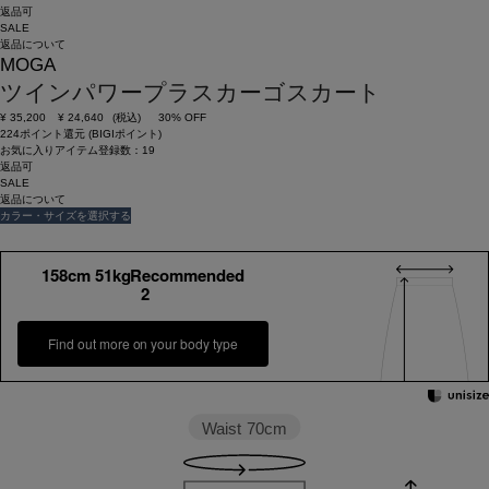
返品可
SALE
返品について
MOGA
ツインパワープラスカーゴスカート
¥
35,200
¥
24,640
(税込)
30% OFF
224ポイント還元 (BIGIポイント)
お気に入りアイテム登録数：
19
返品可
SALE
返品について
カラー・サイズを選択する
158cm 51kgRecommended
2
Find out more on your body type
Waist
70cm