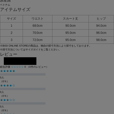
原産国
ベトナム
アイテムサイズ
サイズ
ウエスト
スカート丈
ヒップ
1
68.0cm
90.0cm
94.0cm
2
70.0cm
95.0cm
96.0cm
3
72.0cm
95.0cm
98.0cm
※BIGI ONLINE STOREの商品は、独自の採寸方法により採寸をしております。
※採寸方法については
サイズガイド
をご覧ください。
レビュー
レビューを投稿する
総合評価
☆☆☆☆☆
0
（0件のレビュー）
★★★★★
0人
（0％）
★★★★☆
0人
（0％）
★★★☆☆
0人
（0％）