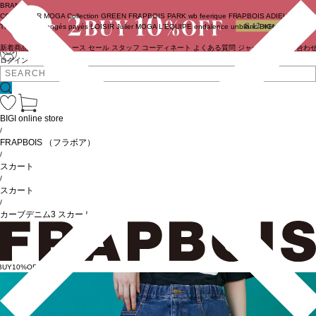
BRAND
COUTURIER
MOGA Collection
GREEN
FRAPBOIS PARK
wb
feerique
FRAPBOIS
ADIEU
TRISTESSE
congés payés
LOISIR
Julier
MOGA
L'EQUIPE
endalence
unbilanc
BIGI online store
新着商品
(ライブ)
ニュース
セール
スタッフ
コーディネート
よくある質問
ジャーナル
お問い合わ
ログイン
BIGI online store
/
FRAPBOIS
（フラボア）
/
スカート
/
スカート
/
カーブデニム3 スカート
BUY10%OFF