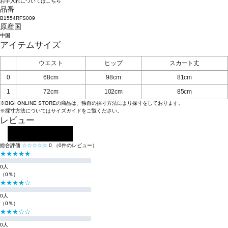
お手入れについてはこちら
品番
B1554RFS009
原産国
中国
アイテムサイズ
ウエスト
ヒップ
スカート丈
0
68cm
98cm
81cm
1
72cm
102cm
85cm
※BIGI ONLINE STOREの商品は、独自の採寸方法により採寸をしております。
※採寸方法については
サイズガイド
をご覧ください。
レビュー
レビューを投稿する
総合評価
☆☆☆☆☆
0
（0件のレビュー）
★★★★★
0人
（0％）
★★★★☆
0人
（0％）
★★★☆☆
0人