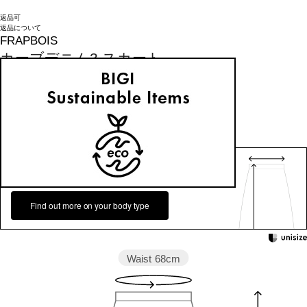
返品可
返品について
FRAPBOIS
カーブデニム3 スカート
¥
22,000
(税込)
200ポイント還元 (BIGIポイント)
お気に入りアイテム登録数：
15
返品可
返品について
カラー・サイズを選択する
158cm 51kgRecommended
1
Find out more on your body type
Waist
68cm