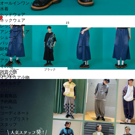
オールインワン・サロペット
水着
ヘッドウェア
ネックウェア
15
レッグウェア
アンダーウェア
シューズ
バッグ
財布
ベルト
アクセサリ
その他
ブルー
ブラック
雑貨小物
NEWS
インテリア小物
ネイルケア
OTHERS
新着商品
予約商品
セール
コーディネート
ショップリスト
スタッフ
ニュース