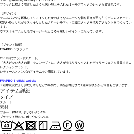
ブラックは程よく着古したような洗い加工を入れたオールブラックのシックな雰囲気です。
【デザイン】
デニムパンツを解体してリメイクしたかのようなユニークな切り替えが目を引くデニムスカート。
程良いゆとりながらスッキリとしたナローシルエットに脇にタックを取りアクセントをつくってい
ます。
ウエストもゴムとヒモでイージーなところも嬉しいポイントになっています。
【ブランド情報】
FRAPBOIS/フラボア
2001年にブランドスタート。
「大人げない大人の服」をコンセプトに、大人が着るリラックスしたデイリーウェアを提案するコ
レクションブランド。
レディースとメンズのアイテムをご用意しています。
FRAPBOIS official website
※在庫状況によりお取り寄せなどの事情で、商品お届けまで1週間前後かかる場合もございます。
アイテム詳細
タイプ
スカート
素材
ブルー：綿98%, ポリウレタン2%
ブラック：綿99%, ポリウレタン1%