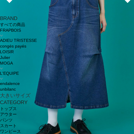
BRAND
すべての商品
FRAPBOIS
ADIEU TRISTESSE
congés payés
LOISIR
Julier
MOGA
L'EQUIPE
endalence
unbilanc
大きいサイズ
CATEGORY
トップス
アウター
パンツ
スカート
ワンピース