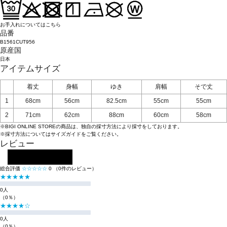
お手入れについてはこちら
品番
B1561CUT956
原産国
日本
アイテムサイズ
着丈
身幅
ゆき
肩幅
そで丈
1
68cm
56cm
82.5cm
55cm
55cm
2
71cm
62cm
88cm
60cm
58cm
※BIGI ONLINE STOREの商品は、独自の採寸方法により採寸をしております。
※採寸方法については
サイズガイド
をご覧ください。
レビュー
レビューを投稿する
総合評価
☆☆☆☆☆
0
（0件のレビュー）
★★★★★
0人
（0％）
★★★★☆
0人
（0％）