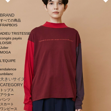
BRAND
すべての商品
FRAPBOIS
ADIEU TRISTESSE
congés payés
LOISIR
Julier
MOGA
L'EQUIPE
endalence
unbilanc
大きいサイズ
CATEGORY
トップス
アウター
パンツ
スカート
ワンピース