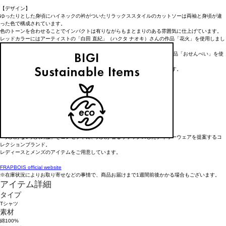
【デザイン】
ゆったりとした身頃にハイネックの衿がついたリラックススタイルのカットソーは両袖と身頃が違
った色で構成されています。
色のトーンを合わせることでインパクトは有りながらもまとまりのある雰囲気に仕上げています。
レッドカラーにはアーティストの「白田 直紀」（ハクタ ナオキ）さんの作品「花火」を使用しまし
た。
ブルーカラーにはアーティストの「岡田 亜弓」（オカダ アユミ）さんの作品「おせんべい」を使
用しています。
どちらの作品も繊細なタッチと鮮やかな色合いで見る人を惹きつける作品です。
＊こちらの商品はユニセックス商品です。
【ブランド情報】
FRAPBOIS/フラボア
2001年にブランドスタート。
「大人げない大人の服」をコンセプトに、大人が着るリラックスしたデイリーウェアを提案するコ
レクションブランド。
レディースとメンズのアイテムをご用意しています。
FRAPBOIS official website
※在庫状況によりお取り寄せなどの事情で、商品お届けまで1週間前後かかる場合もございます。
アイテム詳細
タイプ
Tシャツ
素材
綿100%