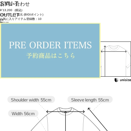
SYU-T
お問い合わせ
¥
13,200
(税込)
OUTLET
120ポイント還元 (BIGIポイント)
お気に入りアイテム登録数：
10
返品可
返品について
カラー・サイズを選択する
158cm 51kgRecommended
1
Find out more on your body type
Sleeve length
55cm
Shoulder width
55cm
Width
56cm