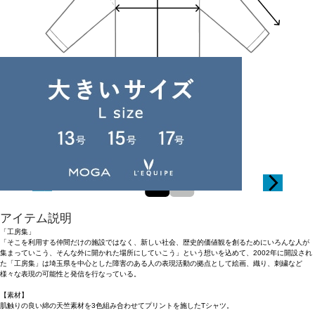
Length
68cm
1
2
アイテム説明
「工房集」
「そこを利用する仲間だけの施設ではなく、新しい社会、歴史的価値観を創るためにいろんな人が
集まっていこう、そんな外に開かれた場所にしていこう」という想いを込めて、2002年に開設され
た「工房集」は埼玉県を中心とした障害のある人の表現活動の拠点として絵画、織り、刺繍など
様々な表現の可能性と発信を行なっている。
【素材】
肌触りの良い綿の天竺素材を3色組み合わせてプリントを施したTシャツ。