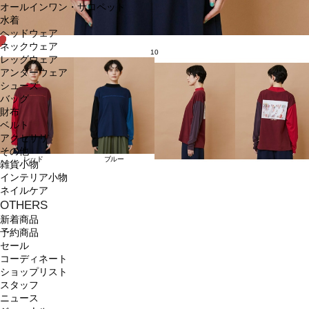
オールインワン・サロペット
水着
ヘッドウェア
ネックウェア
10
レッグウェア
アンダーウェア
シューズ
バッグ
財布
ベルト
アクセサリ
その他
レッド
ブルー
雑貨小物
インテリア小物
ネイルケア
OTHERS
新着商品
予約商品
セール
コーディネート
ショップリスト
スタッフ
ニュース