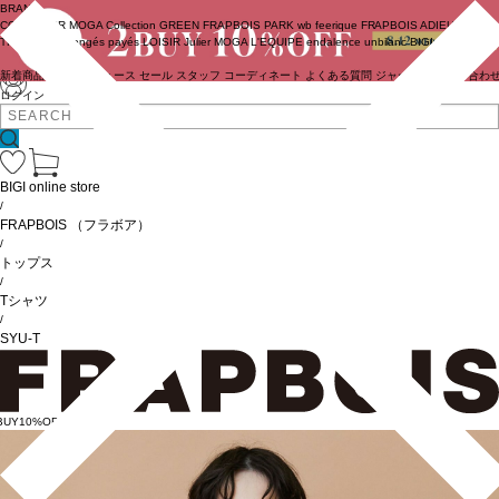
BRAND
COUTURIER
MOGA Collection
GREEN
FRAPBOIS PARK
wb
feerique
FRAPBOIS
ADIEU
TRISTESSE
congés payés
LOISIR
Julier
MOGA
L'EQUIPE
endalence
unbilanc
BIGI online store
新着商品
(ライブ)
ニュース
セール
スタッフ
コーディネート
よくある質問
ジャーナル
お問い合わ
ログイン
BIGI online store
/
FRAPBOIS
（フラボア）
/
トップス
/
Tシャツ
/
SYU-T
BUY10%OFF