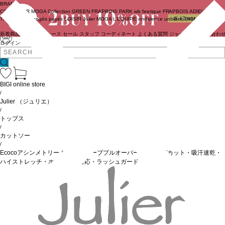
BRAND
COUTURIER
MOGA Collection
GREEN
FRAPBOIS PARK
wb
feerique
FRAPBOIS
ADIEU
TRISTESSE
congés payés
LOISIR
Julier
MOGA
L'EQUIPE
endalence
unbilanc
BIGI online store
新着商品
(ライブ)
ニュース
セール
スタッフ
コーディネート
よくある質問
ジャーナル
お問い合わ
ログイン
BIGI online store
/
Julier
（ジュリエ）
/
トップス
/
カットソー
/
Ecocoアシンメトリー ロングスリーブプルオーバー/エコ・UVカット・吸汗速乾・
ハイストレッチ・ホットヨガ対応・ラッシュガード