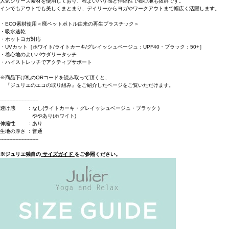
人気シリーズ素材を使用しており、程よいハリ感と伸縮性で着心地も抜群です。
インでもアウトでも美しくまとまり、デイリーからヨガやワークアウトまで幅広く活躍します。
・ECO素材使用＜廃ペットボトル由来の再生プラスチック＞
・吸水速乾
・ホットヨガ対応
・UVカット［ホワイト/ライトカーキ/グレイッシュベージュ：UPF40・ブラック：50+］
・着心地のよいパウダリータッチ
・ハイストレッチでアクティブサポート
※商品下げ札のQRコードを読み取って頂くと、
『ジュリエのエコの取り組み』をご紹介したページをご覧いただけます。
-------------------------
透け感 ：なし(ライトカーキ・グレイッシュベージュ・ブラック )
ややあり(ホワイト)
伸縮性 ：あり
生地の厚さ ：普通
-------------------------
※ジュリエ独自の
サイズガイド
をご参照ください。