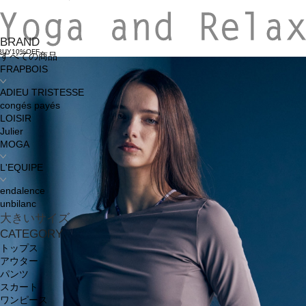
BRAND
BUY10%OFF
すべての商品
FRAPBOIS
ADIEU TRISTESSE
congés payés
LOISIR
Julier
MOGA
L'EQUIPE
endalence
unbilanc
大きいサイズ
CATEGORY
トップス
アウター
パンツ
スカート
ワンピース