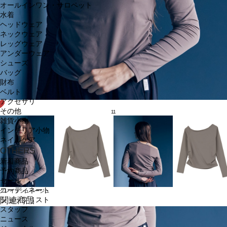
オールインワン・サロペット
水着
ヘッドウェア
ネックウェア
レッグウェア
アンダーウェア
シューズ
バッグ
財布
ベルト
アクセサリ
その他
11
雑貨小物
インテリア小物
ネイルケア
OTHERS
新着商品
予約商品
セール
コーディネート
グレイッシュベージュ
関連商品
ショップリスト
スタッフ
ニュース