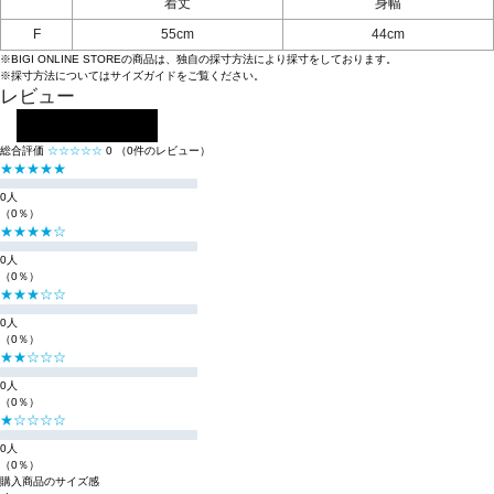
着丈
身幅
F
55cm
44cm
※BIGI ONLINE STOREの商品は、独自の採寸方法により採寸をしております。
※採寸方法については
サイズガイド
をご覧ください。
レビュー
レビューを投稿する
総合評価
☆☆☆☆☆
0
（0件のレビュー）
★★★★★
0人
（0％）
★★★★☆
0人
（0％）
★★★☆☆
0人
（0％）
★★☆☆☆
0人
（0％）
★☆☆☆☆
0人
（0％）
購入商品のサイズ感