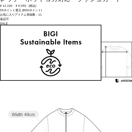
¥
12,100
¥
6,050
(税込)
55ポイント還元 (BIGIポイント)
お気に入りアイテム登録数：
11
返品可
SALE
返品について
カラー・サイズを選択する
158cm 51kgRecommended
Waist +13cm
Find out more on your body type
Width
44cm