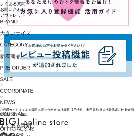
よくある質問
お問い合わせ
アウトレット
BRAND
大きいサイズ
CATEGORY
新着商品
PRE ORDER
SALE
COORDINATE
NEWS
ご利用ガイド
よくある質問
お問い合わせ
会社概要
採用情報
ご利用規約
個人情報保護方針
特定商
JOURNAL
取引法に基づく表記
よくある質問
OFFICIAL SNS