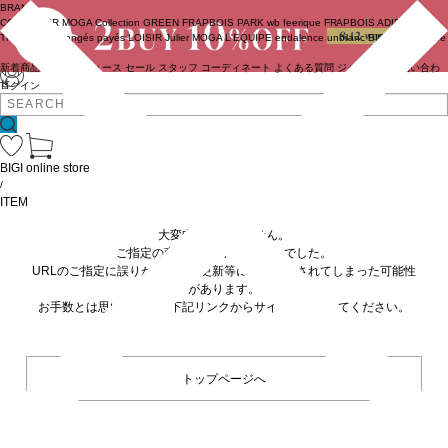
BRAND
COUTURIER
MOGA Collection
GREEN
FRAPBOIS PARK
wb
feerique
FRAPBOIS
ADIEU
TRISTESSE
congés payés
LOISIR
Julier
MOGA
L'EQUIPE
endalence
unbilanc
BIGI online store
新着商品
(ライブ)
ニュース
セール
スタッフ
コーディネート
よくある質問
ジャーナル
お問い合わ
せ
ログイン
BIGI online store
/
ITEM
大変申し訳ありません。
ご指定の商品が見つかりませんでした。
URLのご指定に誤りがあるか、更新等に伴い削除されてしまった可能性
があります。
お手数とは思いますが、下記リンクからサイトへ移動してください。
トップページへ