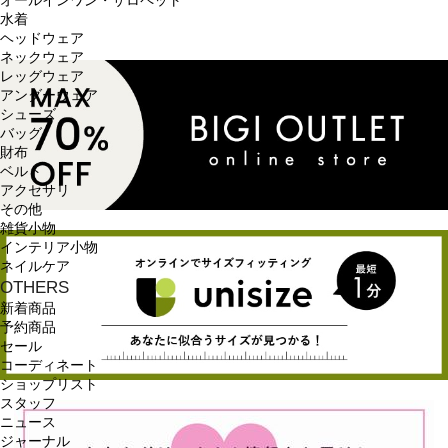
オールインワン・サロペット
水着
ヘッドウェア
ネックウェア
レッグウェア
アンダーウェア
シューズ
バッグ
財布
ベルト
アクセサリ
その他
雑貨小物
インテリア小物
ネイルケア
OTHERS
新着商品
予約商品
セール
コーディネート
ショップリスト
スタッフ
ニュース
ジャーナル