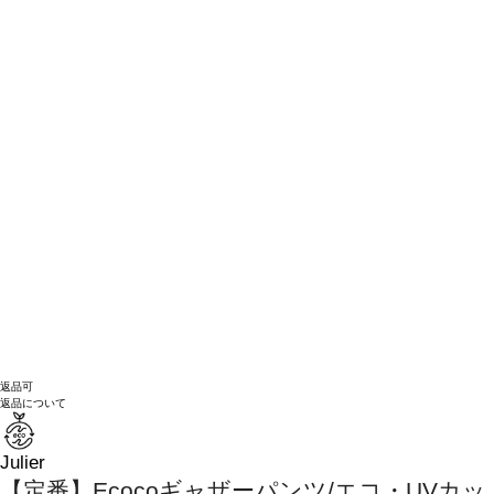
返品可
返品について
Julier
【定番】Ecocoギャザーパンツ/エコ・UVカッ