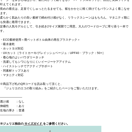
叶えてくれます。
長めの着丈は、足首でくしゅっとたるませても、裾をかかとに軽く掛けてもバランスよく着こなせ
ます。
柔らかく肌あたりの良い素材で締め付け感がなく、リラックスシーンはもちろん、マタニティ期に
も快適に着用できます。
定番の人気モデルとして、引き続き2サイズ展開でご用意。大人のワードローブに寄り添う一本で
す。
・ECO素材使用＜廃ペットボトル由来の再生プラスチック＞
・吸水速乾
・ホットヨガ対応
・UVカット［ライトカーキ/グレイッシュベージュ：UPF40・ブラック：50+］
・着心地のよいパウダリータッチ
・洗濯してもシワになりにくいイージーケアアイテム
・ハイストレッチでアクティブサポート
・同素材トップスあり
・マタニティ対応
※商品下げ札のQRコードを読み取って頂くと、
『ジュリエのエコの取り組み』をご紹介したページをご覧いただけます。
-------------------------
透け感 ：なし
伸縮性 ：あり
生地の厚さ ：普通
-------------------------
※ジュリエ独自の
サイズガイド
をご参照ください。