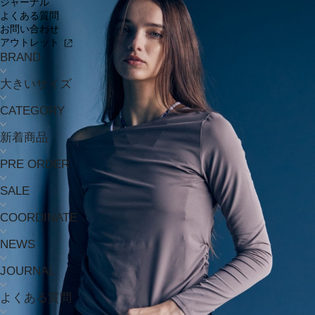
ジャーナル
よくある質問
お問い合わせ
アウトレット
BRAND
大きいサイズ
CATEGORY
新着商品
PRE ORDER
SALE
COORDINATE
NEWS
JOURNAL
よくある質問