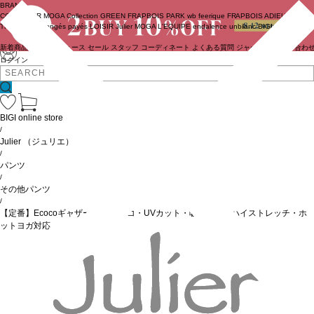
BRAND
COUTURIER
MOGA Collection
GREEN
FRAPBOIS PARK
wb
feerique
FRAPBOIS
ADIEU
TRISTESSE
congés payés
LOISIR
Julier
MOGA
L'EQUIPE
endalence
unbilanc
BIGI online store
新着商品
(ライブ)
ニュース
セール
スタッフ
コーディネート
よくある質問
ジャーナル
お問い合わ
ログイン
BIGI online store
/
Julier
（ジュリエ）
/
パンツ
/
その他パンツ
/
【定番】Ecocoギャザーパンツ/エコ・UVカット・吸汗速乾・ハイストレッチ・ホ
ットヨガ対応