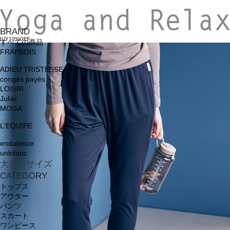
BRAND
BUY10%OFF
すべての商品
FRAPBOIS
ADIEU TRISTESSE
congés payés
LOISIR
Julier
MOGA
L'EQUIPE
endalence
unbilanc
大きいサイズ
CATEGORY
トップス
アウター
パンツ
スカート
ワンピース