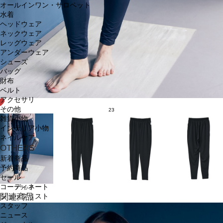
オールインワン・サロペット
水着
ヘッドウェア
ネックウェア
レッグウェア
アンダーウェア
シューズ
バッグ
財布
ベルト
アクセサリ
その他
23
雑貨小物
インテリア小物
ネイルケア
OTHERS
新着商品
予約商品
セール
コーディネート
ブラック
関連商品
ショップリスト
スタッフ
ニュース