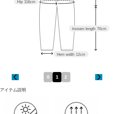
Hip
116cm
Inseam length
70cm
Hem width
12cm
0
1
2
アイテム説明