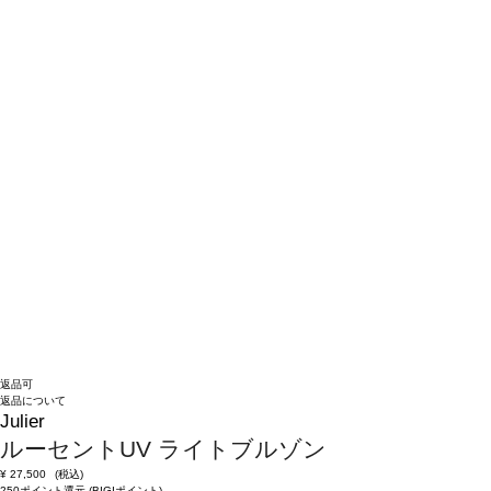
返品可
返品について
Julier
ルーセントUV ライトブルゾン
¥
27,500
(税込)
250ポイント還元 (BIGIポイント)