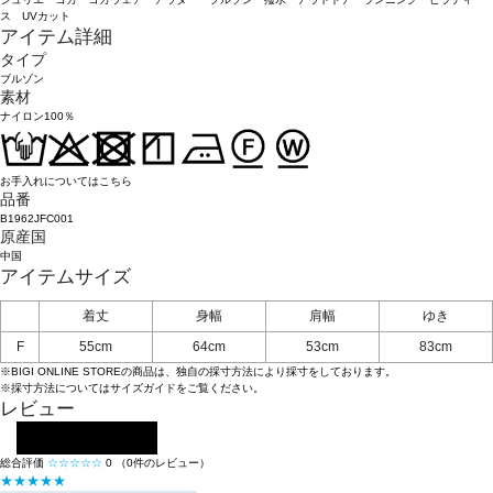
ス UVカット
アイテム詳細
タイプ
ブルゾン
素材
ナイロン100％
お手入れについてはこちら
品番
B1962JFC001
原産国
中国
アイテムサイズ
着丈
身幅
肩幅
ゆき
F
55cm
64cm
53cm
83cm
※BIGI ONLINE STOREの商品は、独自の採寸方法により採寸をしております。
※採寸方法については
サイズガイド
をご覧ください。
レビュー
レビューを投稿する
総合評価
☆☆☆☆☆
0
（0件のレビュー）
★★★★★