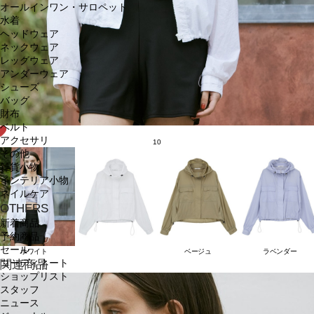
オールインワン・サロペット
水着
ヘッドウェア
ネックウェア
レッグウェア
アンダーウェア
シューズ
バッグ
財布
ベルト
アクセサリ
10
その他
雑貨小物
インテリア小物
ネイルケア
OTHERS
新着商品
予約商品
セール
ホワイト
ベージュ
ラベンダー
コーディネート
関連商品
ショップリスト
スタッフ
ニュース