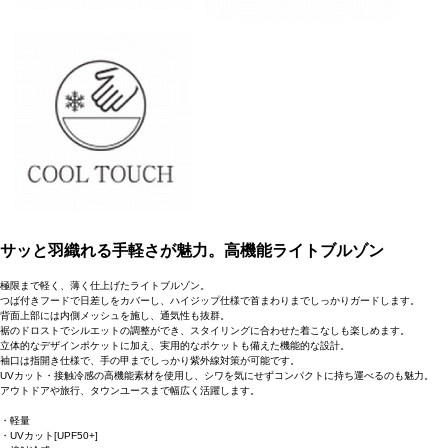
サッと羽織れる手軽さが魅力。高機能ライトブルゾン
極限まで軽く、薄く仕上げたライトブルゾン。
つば付きフードで日差しをカバーし、ハイジップ仕様で首まわりまでしっかりガードします。
背面上部には内側メッシュを施し、通気性も抜群。
裾のドロストでシルエットの調整ができ、スタイリングに合わせた着こなしも楽しめます。
立体的なデザインポケットに加え、実用的なポケットも備えた機能的な設計。
袖口は指開き仕様で、手の甲までしっかり紫外線対策が可能です。
UVカット・接触冷感の高機能素材を使用し、シワを気にせずコンパクトに持ち運べるのも魅力。
アウトドアや旅行、タウンユースまで幅広く活躍します。
・軽量
・UVカット[UPF50+]