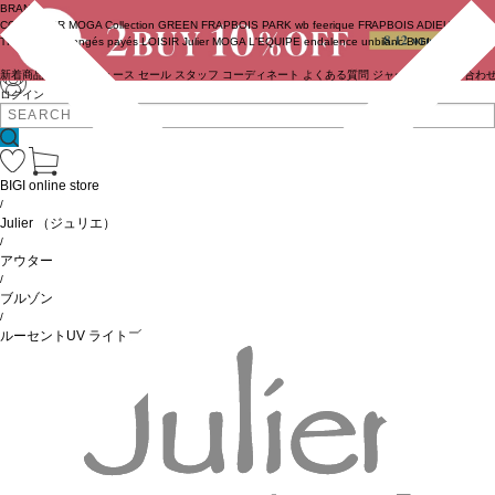
BRAND
COUTURIER
MOGA Collection
GREEN
FRAPBOIS PARK
wb
feerique
FRAPBOIS
ADIEU
TRISTESSE
congés payés
LOISIR
Julier
MOGA
L'EQUIPE
endalence
unbilanc
BIGI online store
新着商品
(ライブ)
ニュース
セール
スタッフ
コーディネート
よくある質問
ジャーナル
お問い合わ
ログイン
BIGI online store
/
Julier
（ジュリエ）
/
アウター
/
ブルゾン
/
ルーセントUV ライトブルゾン