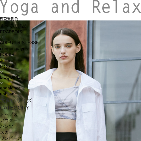
BUY10%OFF
BRAND
すべての商品
FRAPBOIS
ADIEU TRISTESSE
congés payés
LOISIR
Julier
MOGA
L'EQUIPE
endalence
unbilanc
大きいサイズ
CATEGORY
トップス
アウター
パンツ
スカート
ワンピース