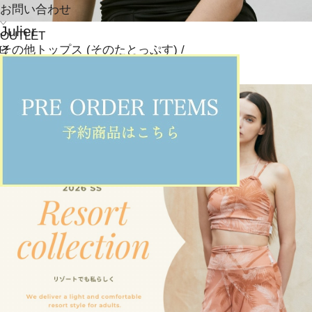
お問い合わせ
Julier
OUTLET
その他トップス
(そのたとっぷす)
/
¥8,855
JOURNAL