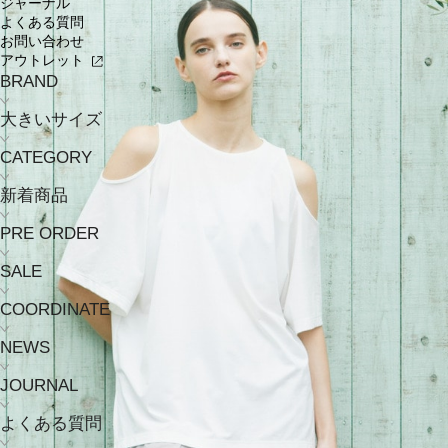
ジャーナル
よくある質問
お問い合わせ
アウトレット
BRAND
大きいサイズ
CATEGORY
新着商品
PRE ORDER
SALE
COORDINATE
NEWS
JOURNAL
よくある質問