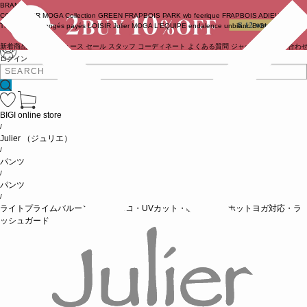
BRAND
COUTURIER
MOGA Collection
GREEN
FRAPBOIS PARK
wb
feerique
FRAPBOIS
ADIEU
TRISTESSE
congés payés
LOISIR
Julier
MOGA
L'EQUIPE
endalence
unbilanc
BIGI online store
新着商品
(ライブ)
ニュース
セール
スタッフ
コーディネート
よくある質問
ジャーナル
お問い合わ
ログイン
BIGI online store
/
Julier
（ジュリエ）
/
パンツ
/
パンツ
/
ライトプライムバルーンパンツ/エコ・UVカット・吸汗速乾・ホットヨガ対応・ラ
ッシュガード