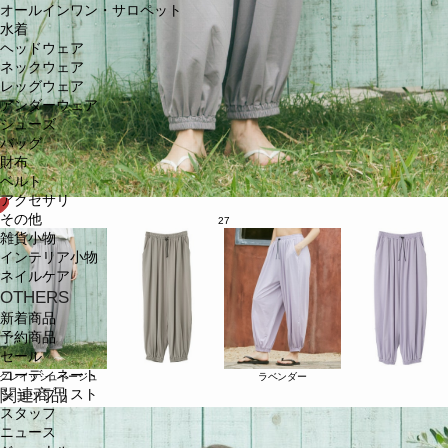
オールインワン・サロペット
水着
ヘッドウェア
ネックウェア
レッグウェア
アンダーウェア
シューズ
バッグ
財布
ベルト
アクセサリ
その他
27
雑貨小物
インテリア小物
ネイルケア
OTHERS
新着商品
予約商品
セール
コーディネート
グレイッシュベージュ
ラベンダー
関連商品
ショップリスト
スタッフ
ニュース