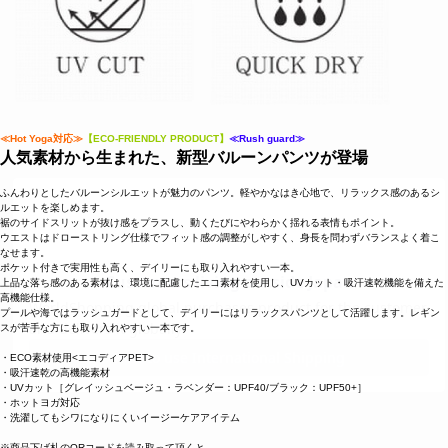
≪Hot Yoga対応≫
【ECO-FRIENDLY PRODUCT】
≪Rush guard≫
人気素材から生まれた、新型バルーンパンツが登場
ふんわりとしたバルーンシルエットが魅力のパンツ。軽やかなはき心地で、リラックス感のあるシ
ルエットを楽しめます。
裾のサイドスリットが抜け感をプラスし、動くたびにやわらかく揺れる表情もポイント。
ウエストはドローストリング仕様でフィット感の調整がしやすく、身長を問わずバランスよく着こ
なせます。
ポケット付きで実用性も高く、デイリーにも取り入れやすい一本。
上品な落ち感のある素材は、環境に配慮したエコ素材を使用し、UVカット・吸汗速乾機能を備えた
高機能仕様。
プールや海ではラッシュガードとして、デイリーにはリラックスパンツとして活躍します。レギン
スが苦手な方にも取り入れやすい一本です。
・ECO素材使用<エコディアPET>
・吸汗速乾の高機能素材
・UVカット［グレイッシュベージュ・ラベンダー：UPF40/ブラック：UPF50+］
・ホットヨガ対応
・洗濯してもシワになりにくいイージーケアアイテム
※商品下げ札のQRコードを読み取って頂くと、