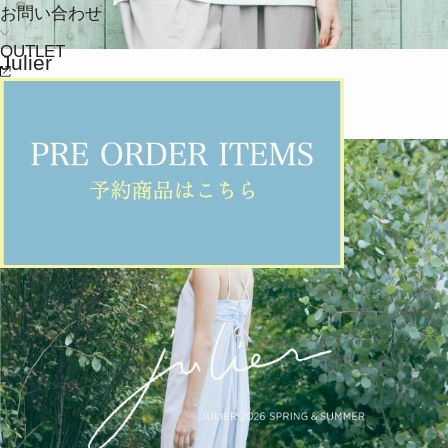
お問い合わせ
OUTLET
Julier
カットソー
(かっとそー)
/
¥11,550
JOURNAL