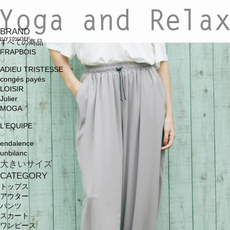
BRAND
BUY10%OFF
すべての商品
FRAPBOIS
ADIEU TRISTESSE
congés payés
LOISIR
Julier
MOGA
L'EQUIPE
endalence
unbilanc
大きいサイズ
CATEGORY
トップス
アウター
パンツ
スカート
ワンピース