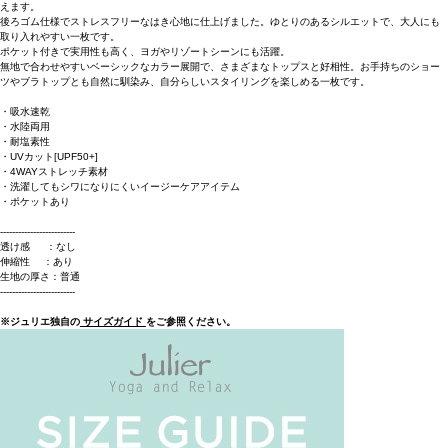
えます。
後ろゴム仕様でストレスフリーなはき心地に仕上げました。ゆとりのあるシルエットで、大人にも
取り入れやすい一枚です。
ポケット付きで実用性も高く、ヨガやリゾートシーンにも活躍。
無地で合わせやすいベーシックなカラー展開で、さまざまなトップスと好相性。お手持ちのショー
ツやブラトップとも自然に馴染み、自分らしいスタイリングを楽しめる一枚です。
・吸水速乾
・水陸両用
・耐塩素性
・UVカット[UPF50+]
・4WAYストレッチ素材
・洗濯してもシワになりにくいイージーケアアイテム
・ポケットあり
-------------------------
透け感 ：なし
伸縮性 ：あり
生地の厚さ：普通
-------------------------
※ジュリエ独自の
サイズガイド
をご参照ください。