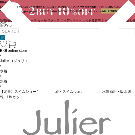
BRAND
COUTURIER
MOGA Collection
GREEN
FRAPBOIS PARK
wb
feerique
FRAPBOIS
ADIEU
TRISTESSE
congés payés
LOISIR
Julier
MOGA
L'EQUIPE
endalence
unbilanc
BIGI online store
新着商品
(ライブ)
ニュース
セール
スタッフ
コーディネート
よくある質問
ジャーナル
お問い合わ
ログイン
BIGI online store
/
Julier
（ジュリエ）
/
水着
/
水着
/
【定番】スイムショートパンツ/水着・スイムウェア・耐塩素・水陸両用・吸水速
乾・UVカット