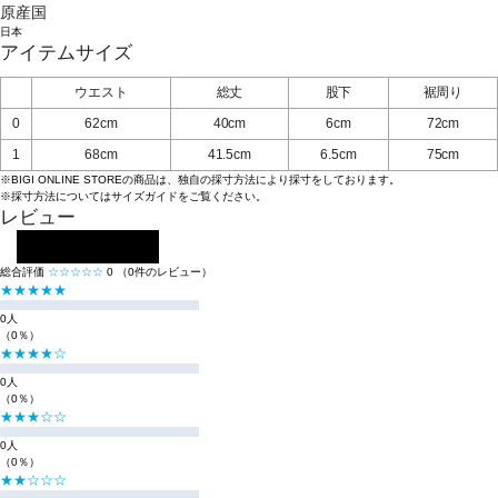
原産国
日本
アイテムサイズ
ウエスト
総丈
股下
裾周り
0
62cm
40cm
6cm
72cm
1
68cm
41.5cm
6.5cm
75cm
※BIGI ONLINE STOREの商品は、独自の採寸方法により採寸をしております。
※採寸方法については
サイズガイド
をご覧ください。
レビュー
レビューを投稿する
総合評価
☆☆☆☆☆
0
（0件のレビュー）
★★★★★
0人
（0％）
★★★★☆
0人
（0％）
★★★☆☆
0人
（0％）
★★☆☆☆