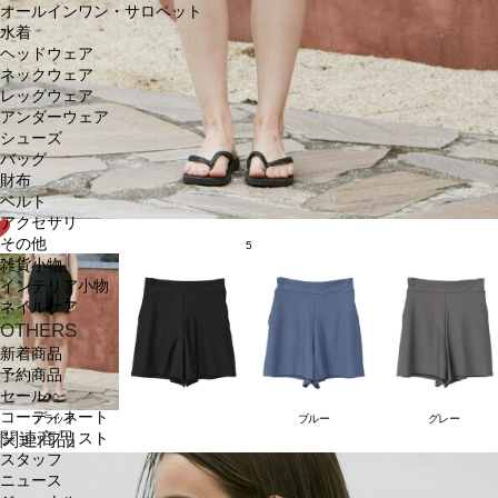
オールインワン・サロペット
水着
ヘッドウェア
ネックウェア
レッグウェア
アンダーウェア
シューズ
バッグ
財布
ベルト
アクセサリ
その他
5
雑貨小物
インテリア小物
ネイルケア
OTHERS
新着商品
予約商品
セール
コーディネート
ブラック
ブルー
グレー
関連商品
ショップリスト
スタッフ
ニュース