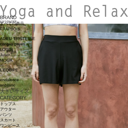
BRAND
BUY10%OFF
すべての商品
FRAPBOIS
ADIEU TRISTESSE
congés payés
LOISIR
Julier
MOGA
L'EQUIPE
endalence
unbilanc
大きいサイズ
CATEGORY
トップス
アウター
パンツ
スカート
ワンピース