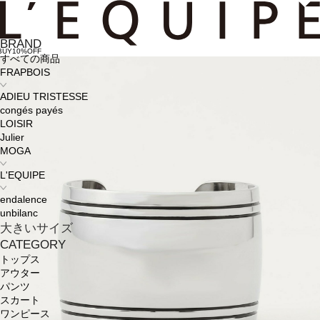
BRAND
BUY10%OFF
すべての商品
FRAPBOIS
ADIEU TRISTESSE
congés payés
LOISIR
Julier
MOGA
L'EQUIPE
endalence
unbilanc
大きいサイズ
CATEGORY
トップス
アウター
パンツ
スカート
ワンピース