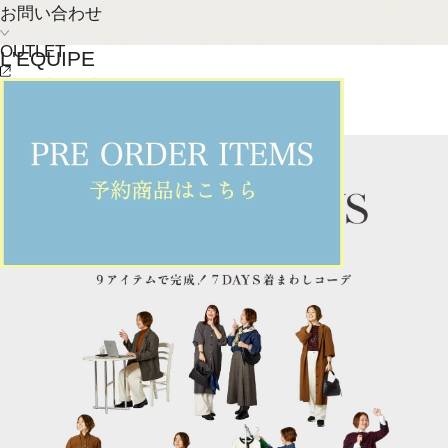
お問い合わせ
OUTLET
L'EQUIPE
バングル
(ばんぐる)
/
¥15,400
NEWS