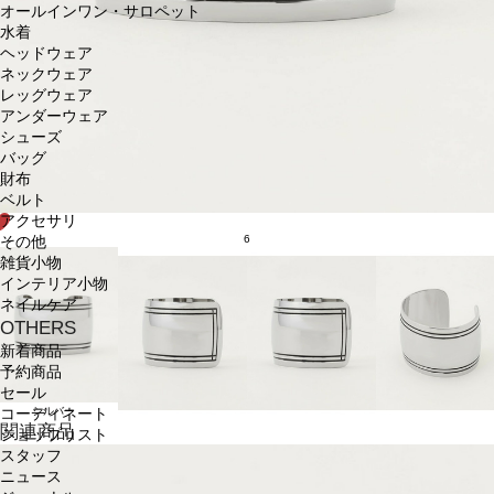
オールインワン・サロペット
水着
ヘッドウェア
ネックウェア
レッグウェア
アンダーウェア
シューズ
バッグ
財布
ベルト
アクセサリ
6
その他
雑貨小物
インテリア小物
ネイルケア
OTHERS
新着商品
予約商品
セール
シルバー
コーディネート
関連商品
ショップリスト
スタッフ
ニュース