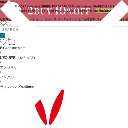
BRAND
COUTURIER
MOGA Collection
GREEN
FRAPBOIS PARK
wb
feerique
FRAPBOIS
ADIEU
TRISTESSE
congés payés
LOISIR
Julier
MOGA
L'EQUIPE
endalence
unbilanc
BIGI online store
新着商品
(ライブ)
ニュース
セール
スタッフ
コーディネート
よくある質問
ジャーナル
お問い合わ
ログイン
BIGI online store
/
L'EQUIPE
（レキップ）
/
アクセサリ
/
バングル
/
ラインバングル40mm