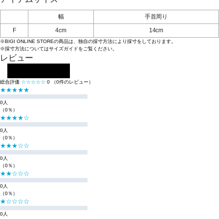
幅
手首周り
F
4cm
14cm
※BIGI ONLINE STOREの商品は、独自の採寸方法により採寸をしております。
※採寸方法については
サイズガイド
をご覧ください。
レビュー
レビューを投稿する
総合評価
☆☆☆☆☆
0
（0件のレビュー）
★★★★★
0人
（0％）
★★★★☆
0人
（0％）
★★★☆☆
0人
（0％）
★★☆☆☆
0人
（0％）
★☆☆☆☆
0人