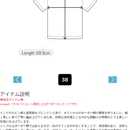
Length
69.5cm
38
アイテム説明
◆別注アイテム◆
raspail（ラスパイユ）へ別注したボーダーカットソーです。
インドのスビン綿と超長綿をブレンドした糸で、オリジナルのボーダー柄の素材を作りました。細
く美しい糸で丁寧に編み上げているため、自然な光沢感としなやかな肌触りが特徴のとても美しい
生地に仕上げています。
シンプルなボーダー柄ではありますが、白のラインをやや太くすることで、清涼感があり、女性ら