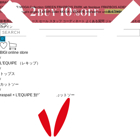
BRAND
COUTURIER
MOGA Collection
GREEN
FRAPBOIS PARK
wb
feerique
FRAPBOIS
ADIEU
TRISTESSE
congés payés
LOISIR
Julier
MOGA
L'EQUIPE
endalence
unbilanc
BIGI online store
新着商品
(ライブ)
ニュース
セール
スタッフ
コーディネート
よくある質問
ジャーナル
お問い合わ
ログイン
BIGI online store
/
L'EQUIPE
（レキップ）
/
トップス
/
カットソー
/
raspail × L'EQUIPE 別注ボーダーカットソー