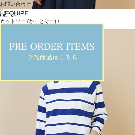
お問い合わせ
L'EQUIPE
OUTLET
カットソー
(かっとそー)
/
¥28,600