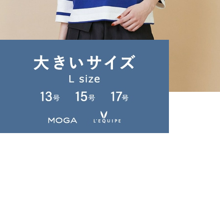
L'EQUIPE
カットソー
(かっとそー)
/
¥20,900