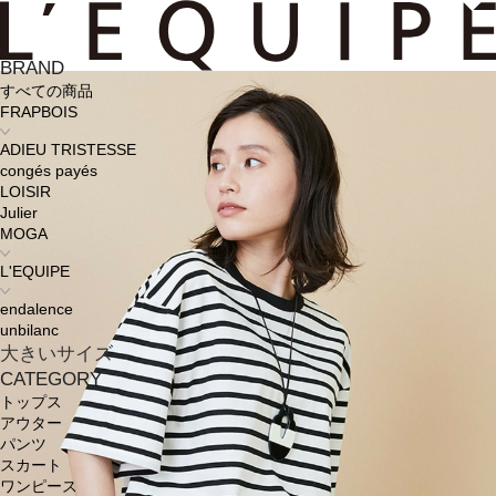
BRAND
すべての商品
FRAPBOIS
ADIEU TRISTESSE
congés payés
LOISIR
Julier
MOGA
L'EQUIPE
endalence
unbilanc
大きいサイズ
CATEGORY
トップス
アウター
パンツ
スカート
ワンピース