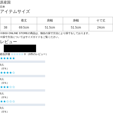
原産国
日本
アイテムサイズ
着丈
肩幅
身幅
そで丈
38
69.5cm
51.5cm
51.5cm
24cm
※BIGI ONLINE STOREの商品は、独自の採寸方法により採寸をしております。
※採寸方法については
サイズガイド
をご覧ください。
レビュー
レビューを投稿する
総合評価
☆☆☆☆☆
0
（0件のレビュー）
★★★★★
0人
（0％）
★★★★☆
0人
（0％）
★★★☆☆
0人
（0％）
★★☆☆☆
0人
（0％）