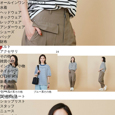
オールインワン・サロペット
水着
ヘッドウェア
ネックウェア
レッグウェア
アンダーウェア
シューズ
バッグ
財布
ベルト
アクセサリ
24
その他
雑貨小物
インテリア小物
ネイルケア
OTHERS
新着商品
予約商品
セール
ブラック系その他
ブルー系その他
関連商品
コーディネート
ショップリスト
スタッフ
ニュース