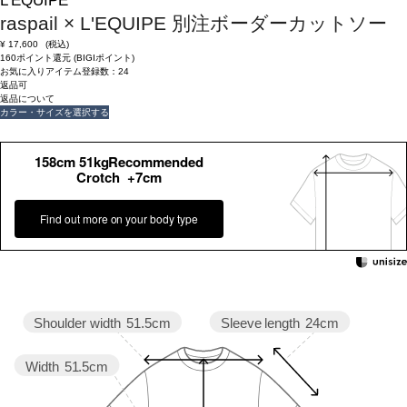
L'EQUIPE
raspail × L'EQUIPE 別注ボーダーカットソー
¥
17,600
(税込)
160ポイント還元 (BIGIポイント)
お気に入りアイテム登録数：
24
返品可
返品について
カラー・サイズを選択する
158cm 51kgRecommended
Crotch +7cm
Find out more on your body type
Sleeve length
24cm
Shoulder width
51.5cm
Width
51.5cm