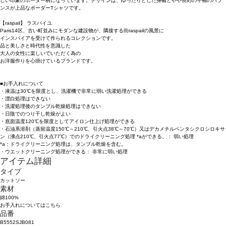
しい印象のボーダー柄になっています。デザインは、ゆったりとした身幅とやや長めの半袖のバラ
ンスが上品なボーダーTシャツです。
【raspail】 ラスパイユ
Paris14区、古い町並みにモダンな建設物が、隣接する街raspailの風景に
インスパイアを受けて作られるコレクションです。
品と美しさと時代性を意識した
大人の女性に楽しいでいただく為の
お洋服作りを心掛けているブランドです。
■お手入れについて
・液温は30℃を限度とし、洗濯機で非常に弱い洗濯処理ができる
・漂白処理はできない
・洗濯処理後のタンブル乾燥処理はできない
・日陰でのつり干し乾燥がよい
・底面温度120℃を限度としてアイロン仕上げ処理ができる
・石油系溶剤（蒸留温度150℃～210℃、引火点38℃～70℃）又はデカメチルペンタシクロシロキサ
ン（沸点210℃、引火点77℃）でのドライクリーニング処理 *aができる。： 弱い処理
*a：ドライクリーニング処理は、タンブル乾燥を含む。
・ウエットクリーニング処理ができる： 非常に弱い処理
アイテム詳細
タイプ
カットソー
素材
綿100%
お手入れについてはこちら
品番
B5552SJB081