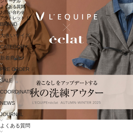
ジャーナル
よくある質問
お問い合わせ
アウトレット
BRAND
大きいサイズ
CATEGORY
新着商品
PRE ORDER
SALE
COORDINATE
NEWS
JOURNAL
よくある質問