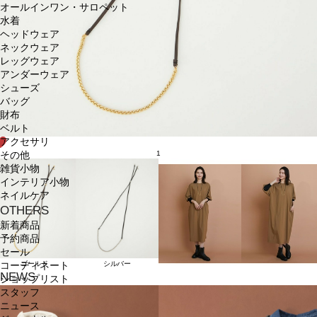
オールインワン・サロペット
水着
ヘッドウェア
ネックウェア
レッグウェア
アンダーウェア
シューズ
バッグ
財布
ベルト
アクセサリ
1
その他
雑貨小物
インテリア小物
ネイルケア
OTHERS
新着商品
予約商品
セール
ゴールド
シルバー
コーディネート
NEWS
ショップリスト
スタッフ
ニュース