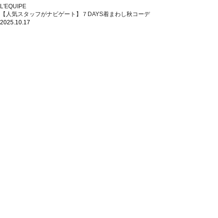
L'EQUIPE
【人気スタッフがナビゲート】７DAYS着まわし秋コーデ
2025.10.17