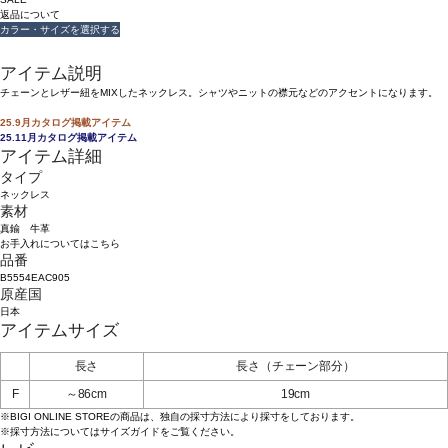
返品について
カラー・サイズを選択する
アイテム説明
チェーンとレザー紐をMIXしたネックレス。シャツやニットの襟元などのアクセントになります。
25.9月カタログ掲載アイテム
25.11月カタログ掲載アイテム
アイテム詳細
タイプ
ネックレス
素材
真鍮 牛革
お手入れについてはこちら
品番
B5554EAC905
原産国
日本
アイテムサイズ
長さ
長さ（チェーン部分）
F
～86cm
19cm
※BIGI ONLINE STOREの商品は、独自の採寸方法により採寸をしております。
※採寸方法については
サイズガイド
をご覧ください。