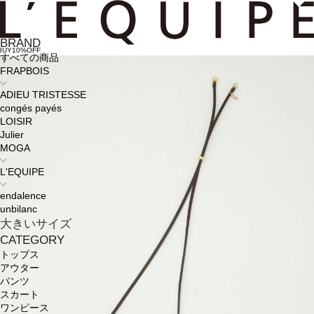
BRAND
BUY10%OFF
すべての商品
FRAPBOIS
ADIEU TRISTESSE
congés payés
LOISIR
Julier
MOGA
L'EQUIPE
endalence
unbilanc
大きいサイズ
CATEGORY
トップス
アウター
パンツ
スカート
ワンピース