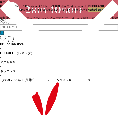
BRAND
COUTURIER
MOGA Collection
GREEN
FRAPBOIS PARK
wb
feerique
FRAPBOIS
ADIEU
TRISTESSE
congés payés
LOISIR
Julier
MOGA
L'EQUIPE
endalence
unbilanc
BIGI online store
新着商品
(ライブ)
ニュース
セール
スタッフ
コーディネート
よくある質問
ジャーナル
お問い合わ
ログイン
BIGI online store
/
L'EQUIPE
（レキップ）
/
アクセサリ
/
ネックレス
/
［eclat 2025年11月号掲載商品］チェーンMIXレザーネックレス