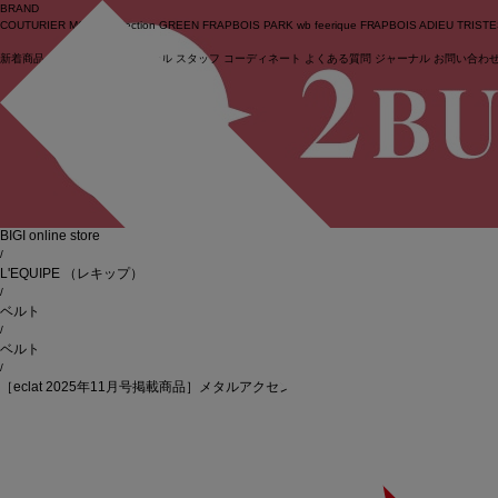
BRAND
COUTURIER
MOGA Collection
GREEN
FRAPBOIS PARK
wb
feerique
FRAPBOIS
ADIEU TRIST
新着商品
(ライブ)
ニュース
セール
スタッフ
コーディネート
よくある質問
ジャーナル
お問い合わ
ログイン
BIGI online store
/
L'EQUIPE
（レキップ）
/
ベルト
/
ベルト
/
［eclat 2025年11月号掲載商品］メタルアクセントベルト