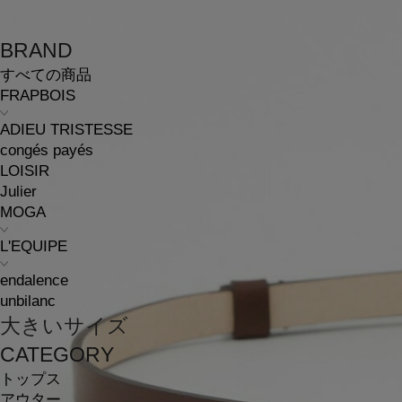
BRAND
すべての商品
FRAPBOIS
ADIEU TRISTESSE
congés payés
LOISIR
Julier
MOGA
L'EQUIPE
endalence
unbilanc
大きいサイズ
CATEGORY
トップス
アウター