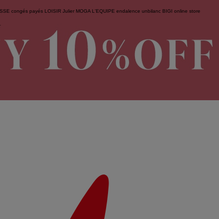
ESSE
congés payés
LOISIR
Julier
MOGA
L'EQUIPE
endalence
unbilanc
BIGI online store
せ