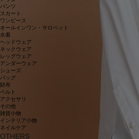
パンツ
スカート
ワンピース
オールインワン・サロペット
水着
ヘッドウェア
ネックウェア
レッグウェア
アンダーウェア
シューズ
バッグ
財布
ベルト
アクセサリ
その他
雑貨小物
インテリア小物
ネイルケア
OTHERS