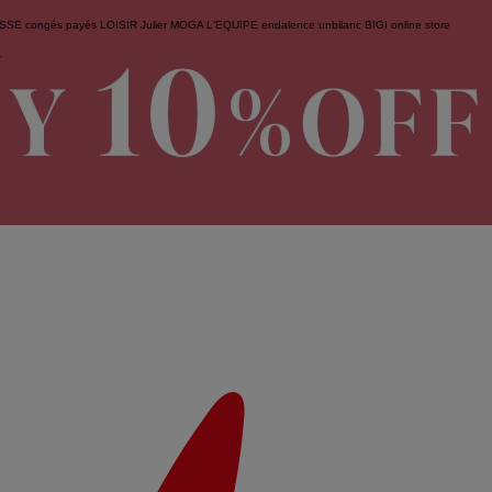
ESSE
congés payés
LOISIR
Julier
MOGA
L'EQUIPE
endalence
unbilanc
BIGI online store
せ