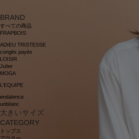
BRAND
すべての商品
FRAPBOIS
ADIEU TRISTESSE
congés payés
LOISIR
Julier
MOGA
L'EQUIPE
endalence
unbilanc
大きいサイズ
CATEGORY
トップス
アウター