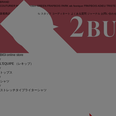
BRAND
COUTURIER
MOGA Collection
GREEN
FRAPBOIS PARK
wb
feerique
FRAPBOIS
ADIEU TRIST
新着商品
(ライブ)
ニュース
セール
スタッフ
コーディネート
よくある質問
ジャーナル
お問い合わ
ログイン
BIGI online store
/
L'EQUIPE
（レキップ）
/
トップス
/
シャツ
/
ストレッチタイプライターシャツ