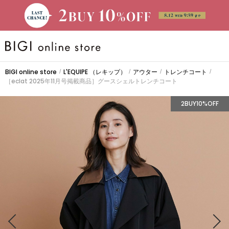
BRAND
BIGI online store
L'EQUIPE
（レキップ）
アウター
トレンチコート
/
/
/
/
［eclat 2025年11月号掲載商品］グースシェルトレンチコート
大きいサイズ
2BUY10%OFF
CATEGORY
新着商品
PRE ORDER
SALE