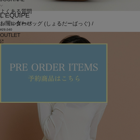
よくある質問
L'EQUIPE
お問い合わせ
ショルダーバッグ
(しょるだーばっぐ)
/
¥29,040
OUTLET