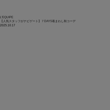
L'EQUIPE
【人気スタッフがナビゲート】７DAYS着まわし秋コーデ
2025.10.17