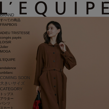
BRAND
すべての商品
FRAPBOIS
ADIEU TRISTESSE
congés payés
LOISIR
Julier
MOGA
L'EQUIPE
endalence
unbilanc
COMING SOON
大きいサイズ
CATEGORY
トップス
アウター
パンツ
スカート