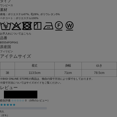
タイプ
ワンピース
素材
表地：ポリエステル67%, 毛28%, ポリウレタン5%
ペチコート：ポリエステル100%
お手入れについてはこちら
品番
B5554FOP041
原産国
フィリピン
アイテムサイズ
着丈
身幅
ゆき
38
113.5cm
71cm
78.5cm
※BIGI ONLINE STOREの商品は、独自の採寸方法により採寸をしております。
※採寸方法については
サイズガイド
をご覧ください。
レビュー
レビューを投稿する
総合評価
☆☆☆☆☆
0
（0件のレビュー）
★★★★★
0人
（0％）