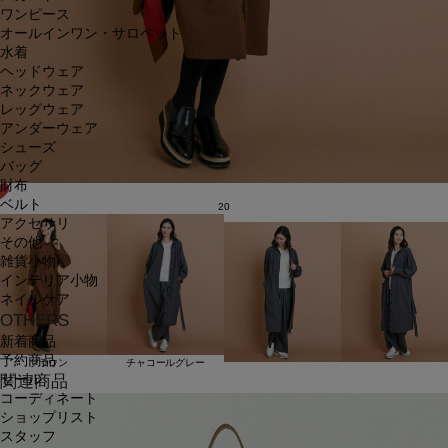
ワンピース
オールインワン・サロペット
水着
ヘッドウェア
ネックウェア
レッグウェア
アンダーウェア
シューズ
バッグ
財布
ベルト
20
アクセサリ
その他
雑貨小物
インテリア小物
ネイルケア
OTHERS
新着商品
予約商品
ブラウン
チャコールグレー
セール
関連商品
コーディネート
ショップリスト
スタッフ