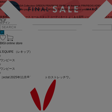
BRAND
COUTURIER
MOGA Collection
GREEN
FRAPBOIS PARK
wb
feerique
FRAPBOIS
ADIEU
TRISTESSE
congés payés
LOISIR
Julier
MOGA
L'EQUIPE
endalence
unbilanc
BIGI online store
新着商品
(ライブ)
ニュース
セール
スタッフ
コーディネート
よくある質問
ジャーナル
お問い合わ
ログイン
BIGI online store
/
L'EQUIPE
（レキップ）
/
ワンピース
/
ワンピース
/
［eclat 2025年11月号掲載商品］トロストレッチワンピース