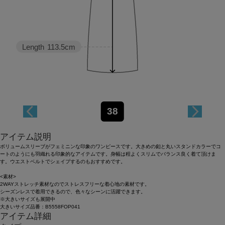
Length
113.5cm
38
アイテム説明
ボリュームスリーブがフェミニンな印象のワンピースです。大きめの釦と丸いスタンドカラーでコ
ートのようにも羽織れる印象的なアイテムです。身幅は程よくスリムでバランス良く着て頂けま
す。ウエストベルトでシェイプするのもおすすめです。
<素材>
2WAYストレッチ素材なのでストレスフリーな着心地の素材です。
シーズンレスで着用できるので、色々なシーンに活躍できます。
※大きいサイズも展開中
大きいサイズ品番：B5558FOP041
アイテム詳細