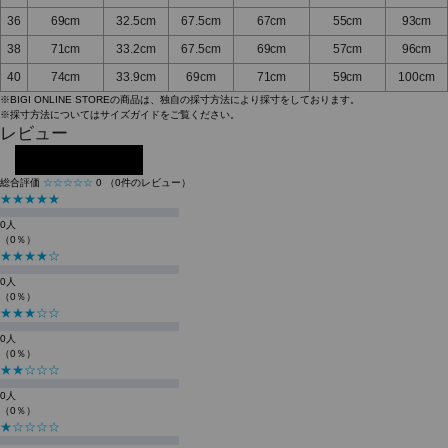
36
69cm
32.5cm
67.5cm
67cm
55cm
93cm
38
71cm
33.2cm
67.5cm
69cm
57cm
96cm
40
74cm
33.9cm
69cm
71cm
59cm
100cm
※BIGI ONLINE STOREの商品は、独自の採寸方法により採寸をしております。
※採寸方法については
サイズガイド
をご覧ください。
レビュー
レビューを投稿する
総合評価
☆☆☆☆☆
0
（0件のレビュー）
★★★★★
0人
（0％）
★★★★☆
0人
（0％）
★★★☆☆
0人
（0％）
★★☆☆☆
0人
（0％）
★☆☆☆☆