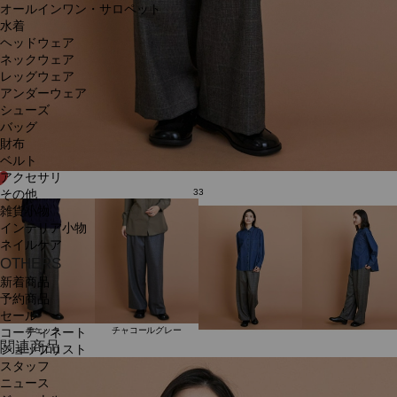
オールインワン・サロペット
水着
ヘッドウェア
ネックウェア
レッグウェア
アンダーウェア
シューズ
バッグ
財布
ベルト
アクセサリ
33
その他
雑貨小物
インテリア小物
ネイルケア
OTHERS
新着商品
予約商品
セール
チェック
チャコールグレー
コーディネート
関連商品
ショップリスト
スタッフ
ニュース