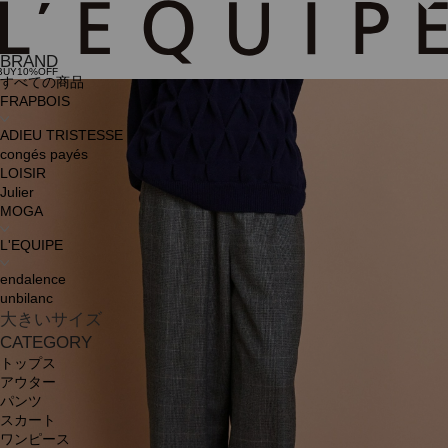
BRAND
BUY10%OFF
すべての商品
FRAPBOIS
ADIEU TRISTESSE
congés payés
LOISIR
Julier
MOGA
L'EQUIPE
endalence
unbilanc
大きいサイズ
CATEGORY
トップス
アウター
パンツ
スカート
ワンピース