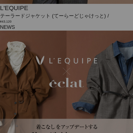
L'EQUIPE
テーラードジャケット
(てーらーどじゃけっと)
/
¥43,120
NEWS