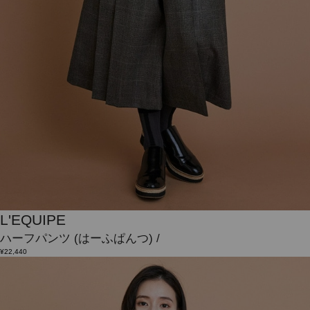
L'EQUIPE
ハーフパンツ
(はーふぱんつ)
/
¥22,440