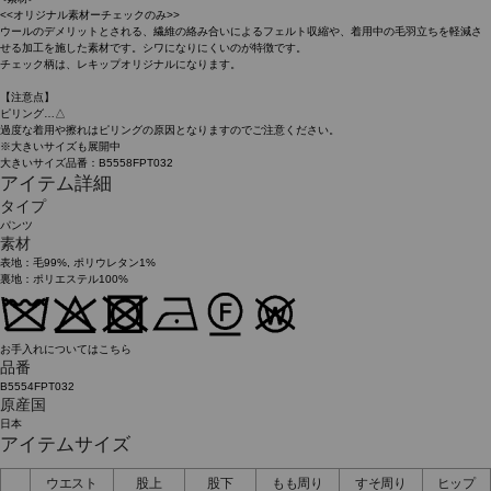
<<オリジナル素材ーチェックのみ>>
ウールのデメリットとされる、繊維の絡み合いによるフェルト収縮や、着用中の毛羽立ちを軽減さ
せる加工を施した素材です。シワになりにくいのが特徴です。
チェック柄は、レキップオリジナルになります。
【注意点】
ピリング…△
過度な着用や擦れはピリングの原因となりますのでご注意ください。
※大きいサイズも展開中
大きいサイズ品番：B5558FPT032
アイテム詳細
タイプ
パンツ
素材
表地：毛99%, ポリウレタン1%
裏地：ポリエステル100%
お手入れについてはこちら
品番
B5554FPT032
原産国
日本
アイテムサイズ
ウエスト
股上
股下
もも周り
すそ周り
ヒップ