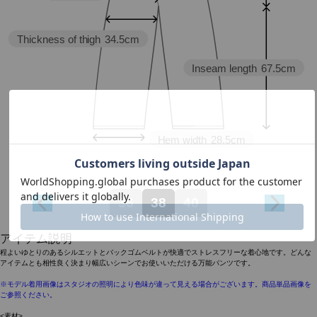
Thickness of thigh
34.5cm
Inseam length
67.5cm
Hem width
28.5cm
36
38
40
アイテム説明
程よいゆとりのあるシルエットとバックゴムベルトが快適でストレスフリーな着心地です。どんな
アイテムとも相性良く決まり幅広いシーンでお使いいただける万能パンツです。
※モデル着用画像はスタジオの照明により色味が違って見える場合がございます。商品単品画像を
ご参照ください。
<素材>