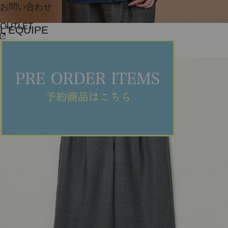
お問い合わせ
OUTLET
L'EQUIPE
シャツ
(しゃつ)
/
¥21,560