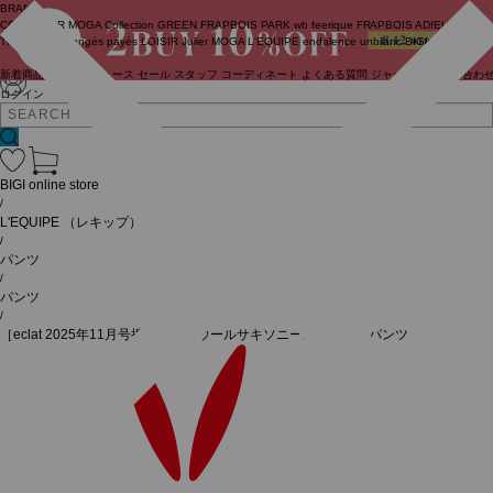
BRAND
COUTURIER
MOGA Collection
GREEN
FRAPBOIS PARK
wb
feerique
FRAPBOIS
ADIEU
TRISTESSE
congés payés
LOISIR
Julier
MOGA
L'EQUIPE
endalence
unbilanc
BIGI online store
新着商品
(ライブ)
ニュース
セール
スタッフ
コーディネート
よくある質問
ジャーナル
お問い合わ
ログイン
BIGI online store
/
L'EQUIPE
（レキップ）
/
パンツ
/
パンツ
/
［eclat 2025年11月号掲載商品］ウールサキソニーストレートパンツ