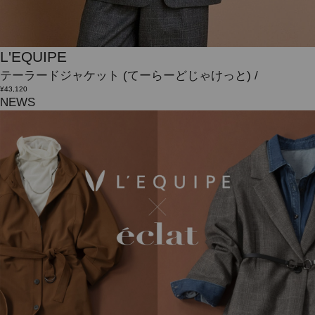
L'EQUIPE
テーラードジャケット
(てーらーどじゃけっと)
/
¥43,120
NEWS