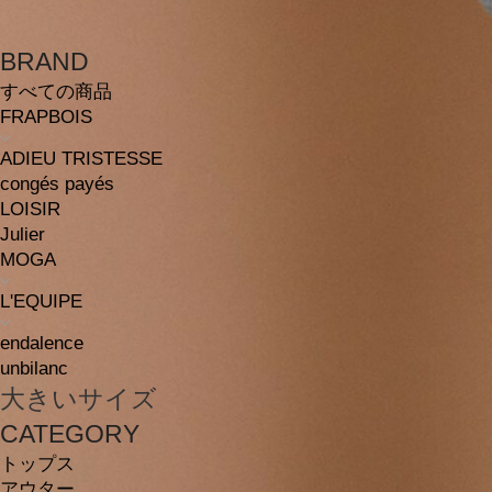
BRAND
すべての商品
FRAPBOIS
ADIEU TRISTESSE
congés payés
LOISIR
Julier
MOGA
L'EQUIPE
endalence
unbilanc
大きいサイズ
CATEGORY
トップス
アウター