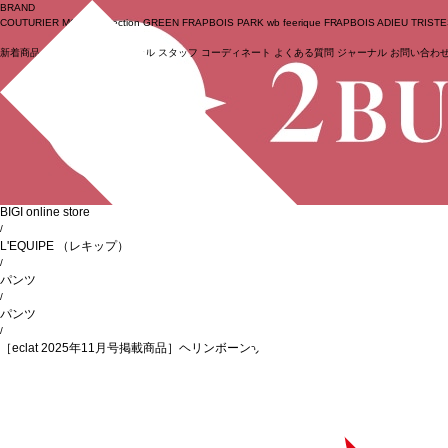
BRAND
COUTURIER
MOGA Collection
GREEN
FRAPBOIS PARK
wb
feerique
FRAPBOIS
ADIEU TRIST
新着商品
(ライブ)
ニュース
セール
スタッフ
コーディネート
よくある質問
ジャーナル
お問い合わ
ログイン
BIGI online store
/
L'EQUIPE
（レキップ）
/
パンツ
/
パンツ
/
［eclat 2025年11月号掲載商品］ヘリンボーンサキソニーパンツ