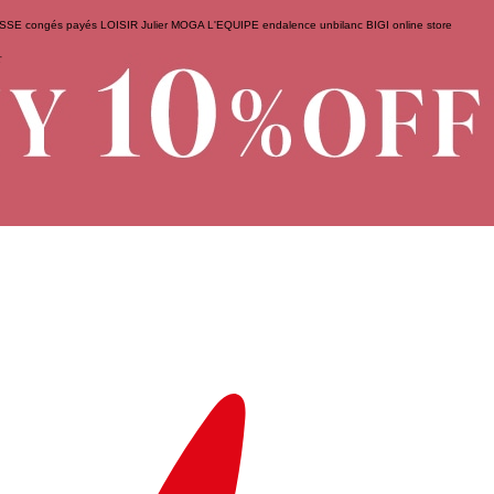
ESSE
congés payés
LOISIR
Julier
MOGA
L'EQUIPE
endalence
unbilanc
BIGI online store
せ