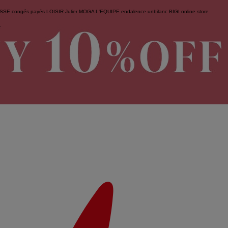
ESSE
congés payés
LOISIR
Julier
MOGA
L'EQUIPE
endalence
unbilanc
BIGI online store
せ