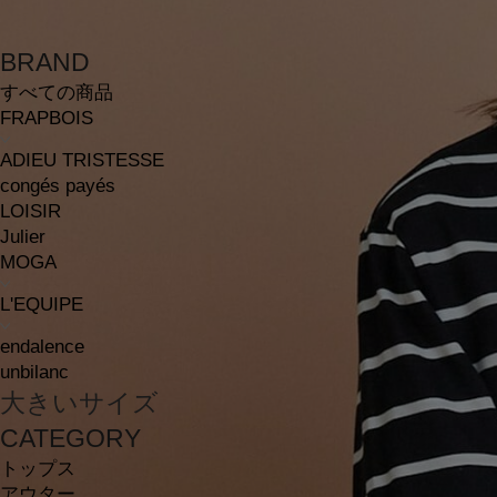
BRAND
すべての商品
FRAPBOIS
ADIEU TRISTESSE
congés payés
LOISIR
Julier
MOGA
L'EQUIPE
endalence
unbilanc
大きいサイズ
CATEGORY
トップス
アウター