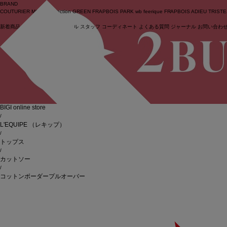
BRAND
COUTURIER
MOGA Collection
GREEN
FRAPBOIS PARK
wb
feerique
FRAPBOIS
ADIEU TRIST
新着商品
(ライブ)
ニュース
セール
スタッフ
コーディネート
よくある質問
ジャーナル
お問い合わ
ログイン
BIGI online store
/
L'EQUIPE
（レキップ）
/
トップス
/
カットソー
/
コットンボーダープルオーバー