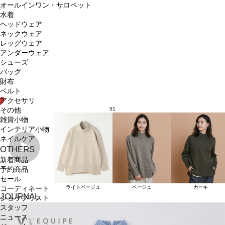
オールインワン・サロペット
水着
ヘッドウェア
ネックウェア
レッグウェア
アンダーウェア
シューズ
バッグ
財布
ベルト
アクセサリ
51
その他
雑貨小物
インテリア小物
ネイルケア
OTHERS
新着商品
予約商品
セール
ライトベージュ
ベージュ
カーキ
コーディネート
JOURNAL
ショップリスト
スタッフ
ニュース