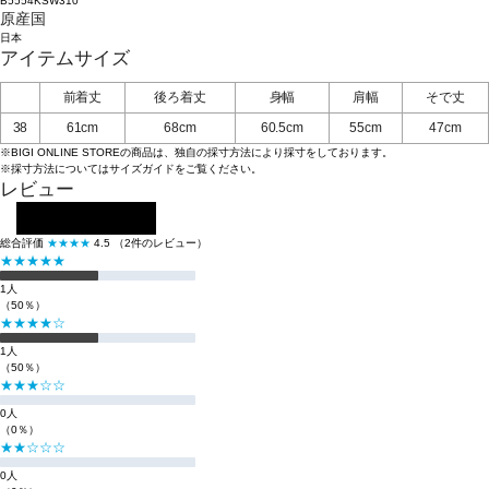
B5554KSW310
原産国
日本
アイテムサイズ
前着丈
後ろ着丈
身幅
肩幅
そで丈
38
61cm
68cm
60.5cm
55cm
47cm
※BIGI ONLINE STOREの商品は、独自の採寸方法により採寸をしております。
※採寸方法については
サイズガイド
をご覧ください。
レビュー
レビューを投稿する
総合評価
★★★★
4.5
（2件のレビュー）
★★★★★
1人
（50％）
★★★★☆
1人
（50％）
★★★☆☆
0人
（0％）
★★☆☆☆
0人