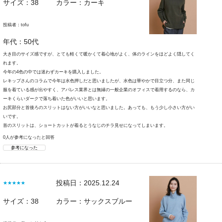
サイズ：38
カラー：カーキ
投稿者：
tofu
年代：50代
大き目のサイズ感ですが、とても軽くて暖かくて着心地がよく、体のラインをほどよく隠してく
れます。
今年の4色の中では迷わずカーキを購入しました。
レキップさんのコラムで今年は水色押しだと思いましたが、水色は華やかで目立つ分、また同じ
服を着ている感が出やすく、アパレス業界とは無縁の一般企業のオフィスで着用するのなら、カ
ーキくらいダークで落ち着いた色がいいと思います。
お尻部分と首後ろのスリットはない方がいいなと思いました。あっても、もう少し小さい方がい
いです。
首のスリットは、ショートカットが着るとうなじのチラ見せになってしまいます。
0人が参考になったと回答
参考になった
投稿日：2025.12.24
★★★★★
サイズ：38
カラー：サックスブルー