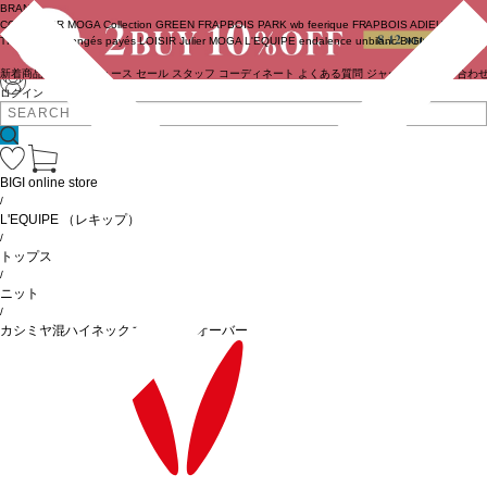
BRAND
COUTURIER
MOGA Collection
GREEN
FRAPBOIS PARK
wb
feerique
FRAPBOIS
ADIEU
TRISTESSE
congés payés
LOISIR
Julier
MOGA
L'EQUIPE
endalence
unbilanc
BIGI online store
新着商品
(ライブ)
ニュース
セール
スタッフ
コーディネート
よくある質問
ジャーナル
お問い合わ
ログイン
BIGI online store
/
L'EQUIPE
（レキップ）
/
トップス
/
ニット
/
カシミヤ混ハイネックニットプルオーバー