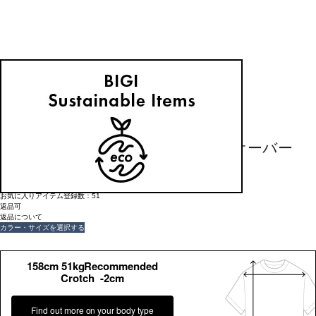
返品可
返品について
L'EQUIPE
カシミヤ混ハイネックニットプルオーバー
¥
33,000
(税込)
300ポイント還元 (BIGIポイント)
★★★★
2件のレビュー
お気に入りアイテム登録数：
51
返品可
返品について
カラー・サイズを選択する
158cm 51kgRecommended
Crotch -2cm
Find out more on your body type