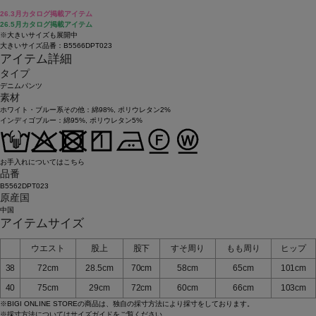
26.3月カタログ掲載アイテム
26.5月カタログ掲載アイテム
※大きいサイズも展開中
大きいサイズ品番：B5566DPT023
アイテム詳細
タイプ
デニムパンツ
素材
ホワイト・ブルー系その他：綿98%, ポリウレタン2%
インディゴブルー：綿95%, ポリウレタン5%
お手入れについてはこちら
品番
B5562DPT023
原産国
中国
アイテムサイズ
ウエスト
股上
股下
すそ周り
もも周り
ヒップ
38
72cm
28.5cm
70cm
58cm
65cm
101cm
40
75cm
29cm
72cm
60cm
66cm
103cm
※BIGI ONLINE STOREの商品は、独自の採寸方法により採寸をしております。
※採寸方法については
サイズガイド
をご覧ください。