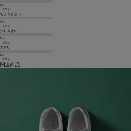
0人
（0％）
ちょうどよい
0人
（0％）
少し大きい
0人
（0％）
大きい
0人
（0％）
関連商品