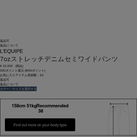
返品可
返品について
L'EQUIPE
7ozストレッチデニムセミワイドパンツ
¥
33,000
(税込)
300ポイント還元 (BIGIポイント)
お気に入りアイテム登録数：
43
返品可
返品について
カラー・サイズを選択する
158cm 51kgRecommended
38
Find out more on your body type