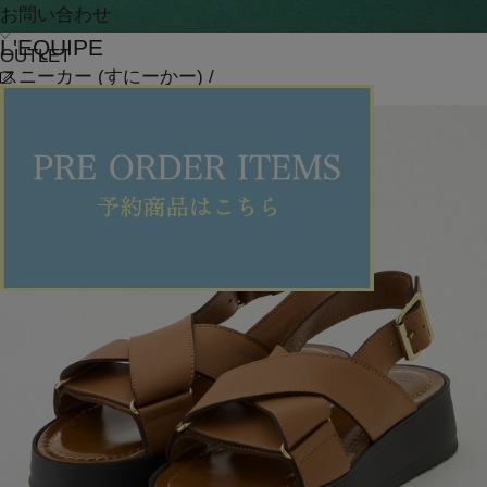
お問い合わせ
L'EQUIPE
OUTLET
スニーカー
(すにーかー)
/
¥28,600