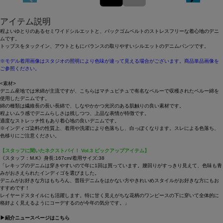
アイテム説明
程よいゆとりのあるセミワイドシルエットと、バックゴムベルトのストレスフリーな着心地のデニ
ムです。
トップスをタックイン、アウトともにバランスの取りやすいシルエットのデニムパンツです。
※モデル着用画像はスタジオの照明により色味が違って見える場合がございます。商品単品画像を
ご参照ください。
<素材>
デニム産地では米綿が主流ですが、こちらはマチュピチュで有名なペルーで収穫されたペルー綿を
使用したデニムです。
綿の種類は繊維長の長い長綿で、しなやかかつ光沢のある肌触りの良い素材です。
程よいムラ感でデニムらしさは残しつつ、上品な表情が特徴です。
適度なストレッチ性もあり着心地の良いデニムです。
※インディゴ染料の性質上、着用や洗濯により色落ちし、白っぽくなります。スレによる色落ち、
色移りにご注意ください。
【スタッフに聞いたネクストバイ！ Vol.3 ピックアップアイテム】
《スタッフ：M.K》身長:167cm/着用サイズ:38
「レキップのデニムは穿きやすいので年に1回は買っています。腰回りがすっきり見えて、色味も青
みがおさえられたインディゴを選びました。
デニムがお好きな方はもちろん、普段デニムをはかない方やきれいめスタイルがお好きな方にもお
すすめです！
レイヤードスタイルにも活躍します。特に甘く見えがちな花柄のワンピースの下に穿いて全体的に
格好よく見えるようにコーデするのが今年の気分です。」
▶紹介ニュースページは
こちら