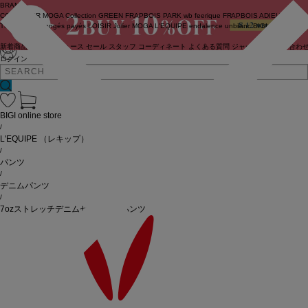
BRAND
COUTURIER
MOGA Collection
GREEN
FRAPBOIS PARK
wb
feerique
FRAPBOIS
ADIEU
TRISTESSE
congés payés
LOISIR
Julier
MOGA
L'EQUIPE
endalence
unbilanc
BIGI online store
新着商品
(ライブ)
ニュース
セール
スタッフ
コーディネート
よくある質問
ジャーナル
お問い合わ
ログイン
BIGI online store
/
L'EQUIPE
（レキップ）
/
パンツ
/
デニムパンツ
/
7ozストレッチデニムセミワイドパンツ