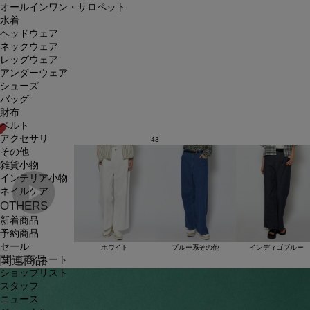
オールインワン・サロペット
水着
ヘッドウェア
ネックウェア
レッグウェア
アンダーウェア
シューズ
バッグ
財布
ベルト
アクセサリ
43
その他
雑貨小物
インテリア小物
ネイルケア
OTHERS
新着商品
予約商品
セール
ホワイト
ブルー系その他
インディゴブルー
関連商品
コーディネート
ショップリスト
スタッフ
ニュース