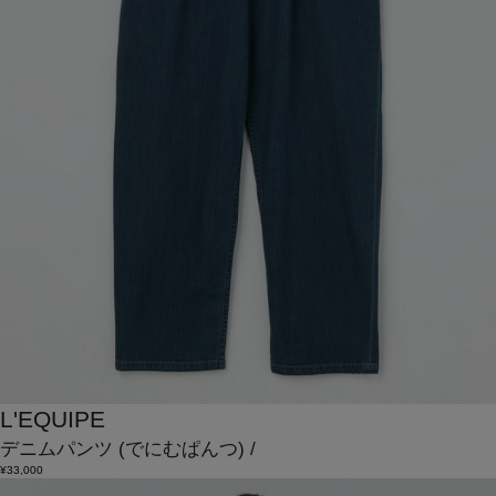
L'EQUIPE
デニムパンツ
(でにむぱんつ)
/
¥33,000