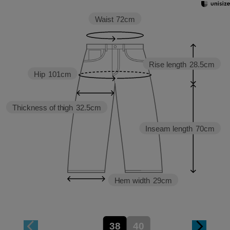
Waist
72cm
Rise length
28.5cm
Hip
101cm
Thickness of thigh
32.5cm
Inseam length
70cm
Hem width
29cm
38
40