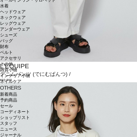
オールインワン・サロペット
水着
ヘッドウェア
ネックウェア
レッグウェア
アンダーウェア
シューズ
バッグ
財布
ベルト
アクセサリ
その他
L'EQUIPE
雑貨小物
デニムパンツ
(でにむぱんつ)
/
インテリア小物
¥33,000
ネイルケア
OTHERS
新着商品
予約商品
セール
コーディネート
ショップリスト
スタッフ
ニュース
ジャーナル