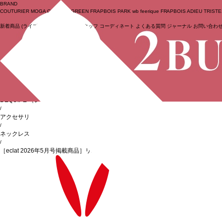
BRAND
COUTURIER
MOGA Collection
GREEN
FRAPBOIS PARK
wb
feerique
FRAPBOIS
ADIEU TRIST
新着商品
(ライブ)
ニュース
セール
スタッフ
コーディネート
よくある質問
ジャーナル
お問い合わ
ログイン
BIGI online store
/
L'EQUIPE
（レキップ）
/
アクセサリ
/
ネックレス
/
［eclat 2026年5月号掲載商品］リボンネックレス