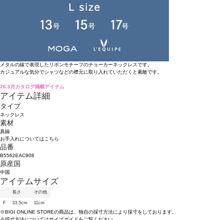
110ポイント還元 (BIGIポイント)
お気に入りアイテム登録数：
2
SOLDOUT
返品可
メディア掲載
返品について
カラー・サイズを選択する
アイテム説明
メタルの線で表現したリボンモチーフのチョーカーネックレスです。
カジュアルな気分でシャツなどの襟元に取り入れていただくと素敵です。
26.3月カタログ掲載アイテム
アイテム詳細
タイプ
ネックレス
素材
真鍮
お手入れについてはこちら
品番
B5562EAC908
原産国
中国
アイテムサイズ
長さ
その他
F
33.5cm
11cm
※BIGI ONLINE STOREの商品は、独自の採寸方法により採寸をしております。
※採寸方法については
サイズガイド
をご覧ください。