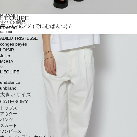
BRAND
L'EQUIPE
すべての商品
デニムパンツ
(でにむぱんつ)
/
FRAPBOIS
¥33,000
ADIEU TRISTESSE
congés payés
LOISIR
Julier
MOGA
L'EQUIPE
endalence
unbilanc
大きいサイズ
CATEGORY
トップス
アウター
パンツ
スカート
ワンピース