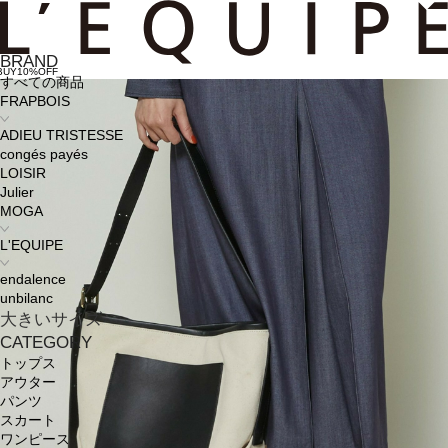
BRAND
BUY10%OFF
すべての商品
FRAPBOIS
ADIEU TRISTESSE
congés payés
LOISIR
Julier
MOGA
L'EQUIPE
endalence
unbilanc
大きいサイズ
CATEGORY
トップス
アウター
パンツ
スカート
ワンピース