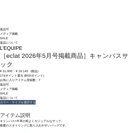
返品可
メディア掲載
SALE
返品について
L'EQUIPE
［eclat 2026年5月号掲載商品］キャンバスサ
ック
¥
31,900
¥
19,140
(税込)
174ポイント還元 (BIGIポイント)
お気に入りアイテム登録数：
7
返品可
メディア掲載
SALE
返品について
カラー・サイズを選択する
アイテム説明
キャンバス×牛革の程よくカジュアルなサック。
春夏のスタイリングに取り入れやすいバッグです。