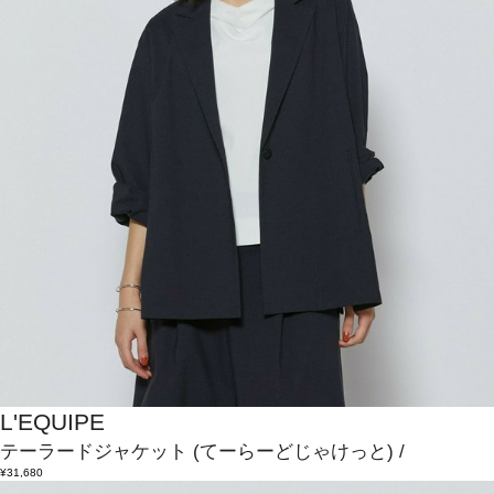
L'EQUIPE
テーラードジャケット
(てーらーどじゃけっと)
/
¥31,680