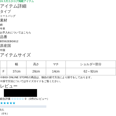
26.5月カタログ掲載アイテム
アイテム詳細
タイプ
トートバッグ
素材
綿
牛革
お手入れについてはこちら
品番
B5562EBG912
原産国
中国
アイテムサイズ
幅
高さ
マチ
ショルダー部分
F
37cm
26cm
14cm
62～92cm
※BIGI ONLINE STOREの商品は、独自の採寸方法により採寸をしております。
※採寸方法については
サイズガイド
をご覧ください。
レビュー
レビューを投稿する
総合評価
☆☆☆☆☆
0
（0件のレビュー）
★★★★★
0人
（0％）