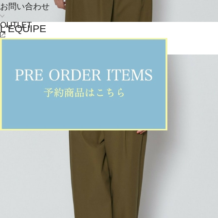
お問い合わせ
OUTLET
L'EQUIPE
カットソー
(かっとそー)
/
¥12,320