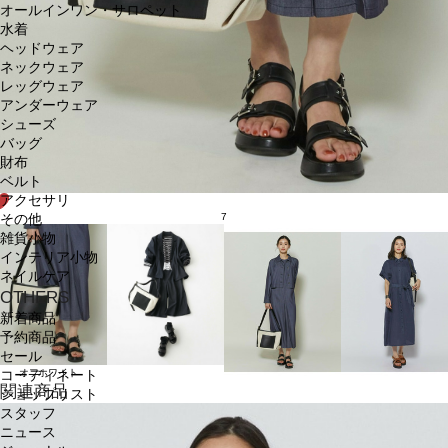
オールインワン・サロペット
水着
ヘッドウェア
ネックウェア
レッグウェア
アンダーウェア
シューズ
バッグ
財布
ベルト
アクセサリ
7
その他
雑貨小物
インテリア小物
ネイルケア
OTHERS
新着商品
予約商品
セール
オフホワイト
コーディネート
関連商品
ショップリスト
スタッフ
ニュース