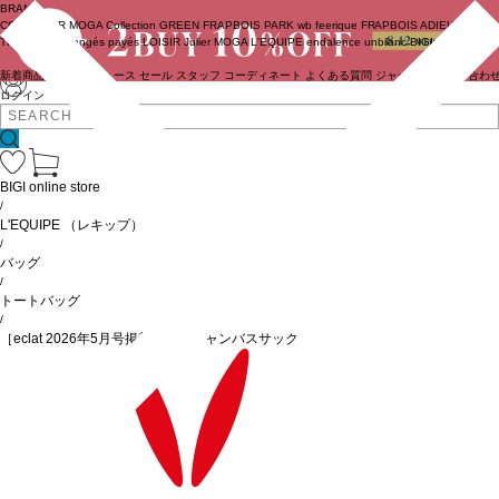
BRAND
COUTURIER
MOGA Collection
GREEN
FRAPBOIS PARK
wb
feerique
FRAPBOIS
ADIEU
TRISTESSE
congés payés
LOISIR
Julier
MOGA
L'EQUIPE
endalence
unbilanc
BIGI online store
新着商品
(ライブ)
ニュース
セール
スタッフ
コーディネート
よくある質問
ジャーナル
お問い合わ
ログイン
BIGI online store
/
L'EQUIPE
（レキップ）
/
バッグ
/
トートバッグ
/
［eclat 2026年5月号掲載商品］キャンバスサック