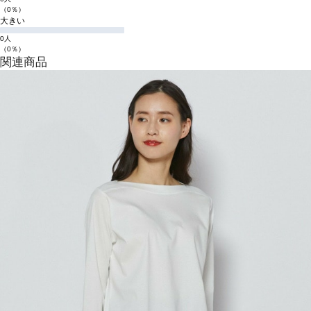
（0％）
大きい
0人
（0％）
関連商品