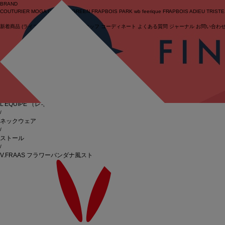
BRAND
COUTURIER
MOGA Collection
GREEN
FRAPBOIS PARK
wb
feerique
FRAPBOIS
ADIEU TRIST
新着商品
(ライブ)
ニュース
セール
スタッフ
コーディネート
よくある質問
ジャーナル
お問い合わ
ログイン
BIGI online store
/
L'EQUIPE
（レキップ）
/
ネックウェア
/
ストール
/
V.FRAAS フラワーバンダナ風ストール