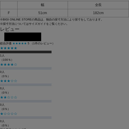
幅
全長
F
51cm
182cm
※BIGI ONLINE STOREの商品は、独自の採寸方法により採寸をしております。
※採寸方法については
サイズガイド
をご覧ください。
レビュー
レビューを投稿する
総合評価
★★★★★
5
（1件のレビュー）
★★★★★
1人
（100％）
★★★★☆
0人
（0％）
★★★☆☆
0人
（0％）
★★☆☆☆
0人
（0％）
★☆☆☆☆
0人
（0％）