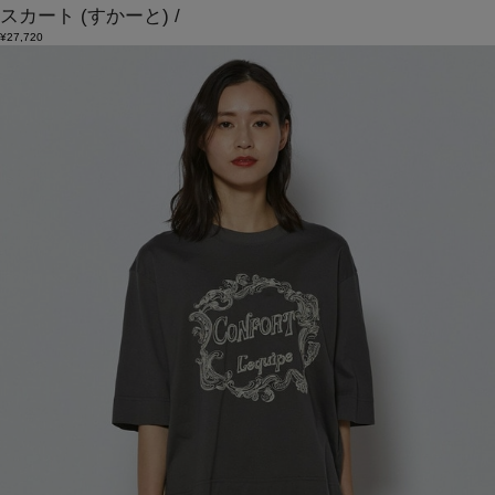
スカート
(すかーと)
/
¥27,720