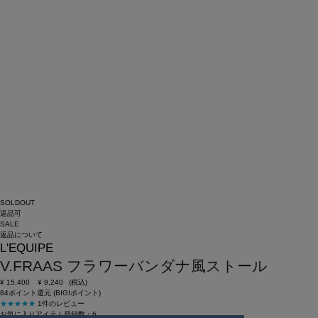
SOLDOUT
返品可
SALE
返品について
L'EQUIPE
V.FRAAS フラワーバンダナ風ストール
¥
15,400
¥
9,240
(税込)
84ポイント還元 (BIGIポイント)
★★★★★
1件のレビュー
お気に入りアイテム登録数：
6