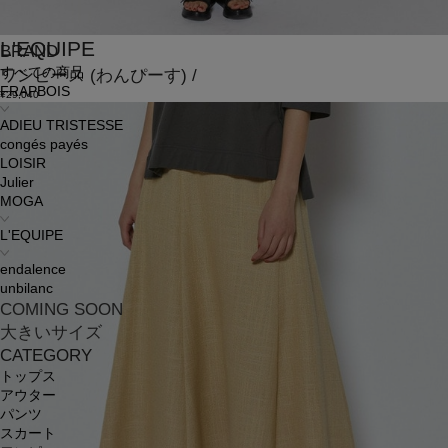
L'EQUIPE
BRAND
すべての商品
ワンピース
(わんぴーす)
/
FRAPBOIS
¥29,040
ADIEU TRISTESSE
congés payés
LOISIR
Julier
MOGA
L'EQUIPE
endalence
unbilanc
COMING SOON
大きいサイズ
CATEGORY
トップス
アウター
パンツ
スカート