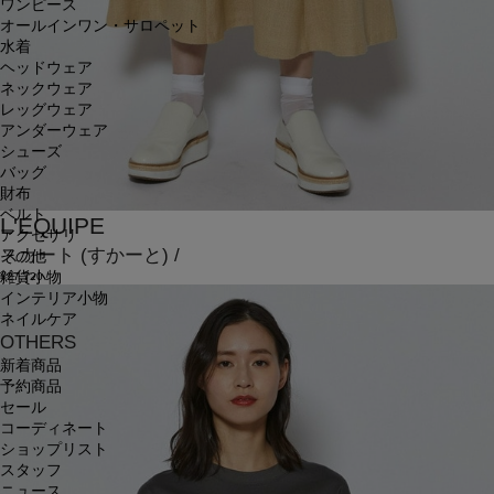
ワンピース
オールインワン・サロペット
水着
ヘッドウェア
ネックウェア
レッグウェア
アンダーウェア
シューズ
バッグ
財布
ベルト
L'EQUIPE
アクセサリ
スカート
(すかーと)
/
その他
雑貨小物
¥27,720
インテリア小物
ネイルケア
OTHERS
新着商品
予約商品
セール
コーディネート
ショップリスト
スタッフ
ニュース