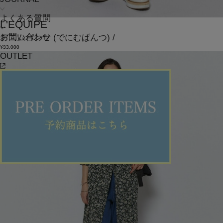
よくある質問
L'EQUIPE
お問い合わせ
デニムパンツ
(でにむぱんつ)
/
¥33,000
OUTLET