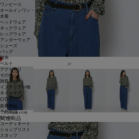
ワンピース
オールインワン・サロペット
水着
ヘッドウェア
ネックウェア
レッグウェア
アンダーウェア
シューズ
バッグ
財布
ベルト
17
アクセサリ
その他
雑貨小物
インテリア小物
ネイルケア
OTHERS
新着商品
予約商品
ブラック系その他
セール
関連商品
コーディネート
ショップリスト
スタッフ