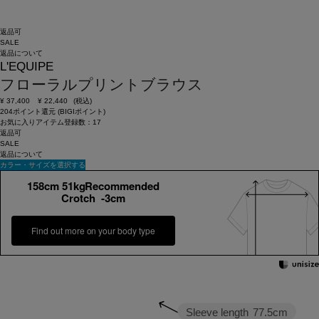
返品可
SALE
返品について
L'EQUIPE
フローラルプリントブラウス
¥
37,400
¥
22,440
(税込)
204ポイント還元 (BIGIポイント)
お気に入りアイテム登録数：
17
返品可
SALE
返品について
カラー・サイズを選択する
158cm 51kgRecommended
Crotch -3cm
Find out more on your body type
Sleeve length
77.5cm