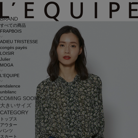
BRAND
すべての商品
FRAPBOIS
ADIEU TRISTESSE
congés payés
LOISIR
Julier
MOGA
L'EQUIPE
endalence
unbilanc
COMING SOON
大きいサイズ
CATEGORY
トップス
アウター
パンツ
スカート