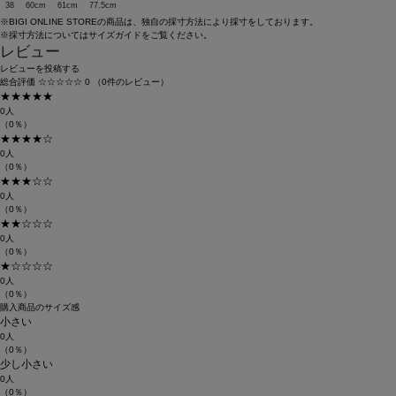
38
60cm
61cm
77.5cm
※BIGI ONLINE STOREの商品は、独自の採寸方法により採寸をしております。
※採寸方法については
サイズガイド
をご覧ください。
レビュー
レビューを投稿する
総合評価
☆☆☆☆☆
0
（0件のレビュー）
★★★★★
0人
（0％）
★★★★☆
0人
（0％）
★★★☆☆
0人
（0％）
★★☆☆☆
0人
（0％）
★☆☆☆☆
0人
（0％）
購入商品のサイズ感
小さい
0人
（0％）
少し小さい
0人
（0％）