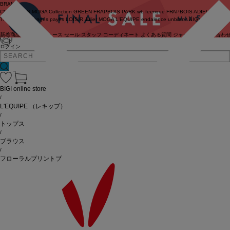
BRAND
COUTURIER
MOGA Collection
GREEN
FRAPBOIS PARK
wb
feerique
FRAPBOIS
ADIEU
TRISTESSE
congés payés
LOISIR
Julier
MOGA
L'EQUIPE
endalence
unbilanc
BIGI online store
新着商品
(ライブ)
ニュース
セール
スタッフ
コーディネート
よくある質問
ジャーナル
お問い合わ
ログイン
BIGI online store
/
L'EQUIPE
（レキップ）
/
トップス
/
ブラウス
/
フローラルプリントブラウス