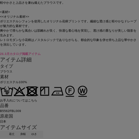
軽やかさと上品さを兼ね備えたブラウスです。
<素材>
<<オリジナル素材>>
ポリエステルシフォンを使用したオリジナル花柄プリントです。繊細な透け感と軽やかなドレープ
が魅力的な素材です。
爽やかで滑らかな風合いは肌離れが良く、快適な着心地を実現し、透け感の重なりが美しい陰影を
生みます。
レトロモダンな小花柄はノスタルジックでありながらも、都会的な印象を併せ持ち上品な華やかさ
を演出しています。
26.3月カタログ掲載アイテム
アイテム詳細
タイプ
ブラウス
素材
ポリエステル100%
お手入れについてはこちら
品番
B5562FBL009
原産国
日本
アイテムサイズ
着丈
身幅
ゆき