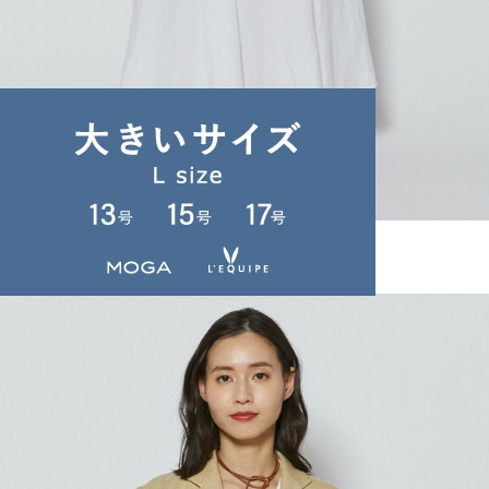
L'EQUIPE
スカート
(すかーと)
/
¥26,400