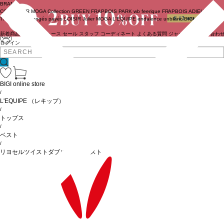
BRAND
COUTURIER
MOGA Collection
GREEN
FRAPBOIS PARK
wb
feerique
FRAPBOIS
ADIEU
TRISTESSE
congés payés
LOISIR
Julier
MOGA
L'EQUIPE
endalence
unbilanc
BIGI online store
新着商品
(ライブ)
ニュース
セール
スタッフ
コーディネート
よくある質問
ジャーナル
お問い合わ
ログイン
BIGI online store
/
L'EQUIPE
（レキップ）
/
トップス
/
ベスト
/
リヨセルツイストダブルクロスベスト