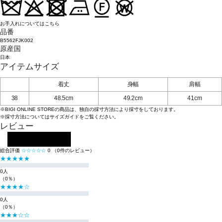
お手入れについてはこちら
品番
B5562FJK002
原産国
日本
アイテムサイズ
着丈
身幅
肩幅
38
48.5cm
49.2cm
41cm
※BIGI ONLINE STOREの商品は、独自の採寸方法により採寸をしております。
※採寸方法については
サイズガイド
をご覧ください。
レビュー
レビューを投稿する
総合評価
☆☆☆☆☆
0
（0件のレビュー）
★★★★★
0人
（0％）
★★★★☆
0人
（0％）
★★★☆☆