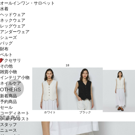
オールインワン・サロペット
水着
ヘッドウェア
ネックウェア
レッグウェア
アンダーウェア
シューズ
バッグ
財布
ベルト
アクセサリ
18
その他
雑貨小物
インテリア小物
ネイルケア
OTHERS
新着商品
予約商品
セール
ホワイト
ブラック
コーディネート
関連商品
ショップリスト
スタッフ
ニュース