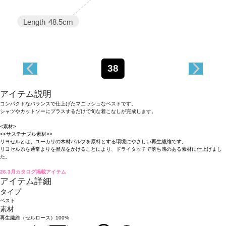
Length
48.5cm
38
アイテム説明
コンパクトなバランスで仕上げたマニッシュなベストです。
シャツやカットソーにプラスするだけで旬な着こなしが完成します。
<素材>
<<サステナブル素材>>
リヨセルとは、ユーカリの木材パルプを原料とする環境にやさしい再生繊維です。
リヨセル糸を通常よりを撚糸をかけることにより、ドライタッチで落ち感のある素材に仕上げまし
た。
26.3月カタログ掲載アイテム
アイテム詳細
タイプ
ベスト
素材
再生繊維（セルロース）100%