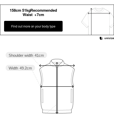
158cm 51kgRecommended
Waist +7cm
Find out more on your body type
Shoulder width
41cm
Width
49.2cm