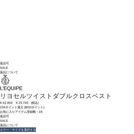
返品可
SALE
返品について
L'EQUIPE
リヨセルツイストダブルクロスベスト
¥
42,900
¥
25,740
(税込)
234ポイント還元 (BIGIポイント)
お気に入りアイテム登録数：
18
返品可
SALE
返品について
カラー・サイズを選択する