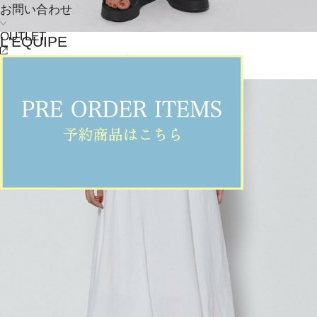
お問い合わせ
OUTLET
L'EQUIPE
デニムパンツ
(でにむぱんつ)
/
¥33,000