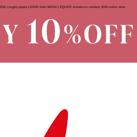
ESSE
congés payés
LOISIR
Julier
MOGA
L'EQUIPE
endalence
unbilanc
BIGI online store
せ