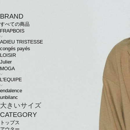
BRAND
すべての商品
FRAPBOIS
ADIEU TRISTESSE
congés payés
LOISIR
Julier
MOGA
L'EQUIPE
endalence
unbilanc
大きいサイズ
CATEGORY
トップス
アウター