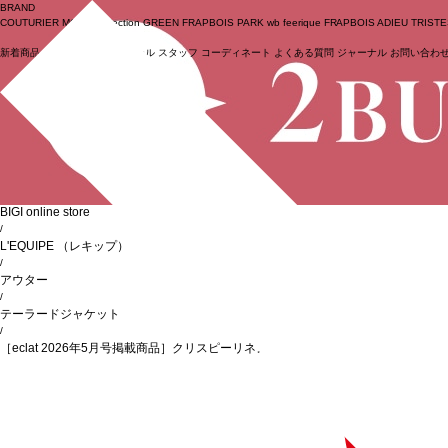
BRAND
COUTURIER
MOGA Collection
GREEN
FRAPBOIS PARK
wb
feerique
FRAPBOIS
ADIEU TRIST
新着商品
(ライブ)
ニュース
セール
スタッフ
コーディネート
よくある質問
ジャーナル
お問い合わ
ログイン
BIGI online store
/
L'EQUIPE
（レキップ）
/
アウター
/
テーラードジャケット
/
［eclat 2026年5月号掲載商品］クリスピーリネンストレッチジャケット