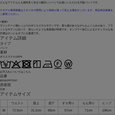
どんなアイテムとも相性良く決まり幅広いシーンでお使いいただける万能パンツです。
※モデル着用画像はスタジオの照明により色味が違って見える場合がございます。商品単品画像を
ご参照ください。
<素材>
ヴィンテージ感たっぷりのポリエステルサテンです。落ち感がありながらもふくらみがあり、フラ
ットなサテンに比べて、揺らいだような表面感が特徴です。タンブラー加工によるナチュラルな光
沢感はオンにもオフにも最適です。
アイテム詳細
タイプ
パンツ
素材
ポリエステル100%
お手入れについてはこちら
品番
B5562FPT037
原産国
日本
アイテムサイズ
ウエスト
股上
股下
すそ周り
もも周り
ヒップ
38
72.5cm
31.2cm
68cm
57cm
71cm
106cm