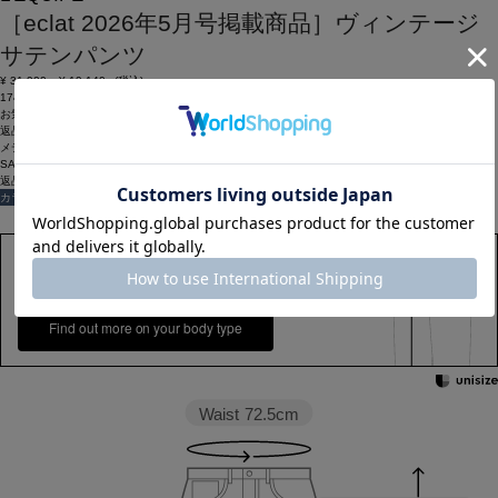
［eclat 2026年5月号掲載商品］ヴィンテージ
サテンパンツ
¥
31,900
¥
19,140
(税込)
174ポイント還元 (BIGIポイント)
お気に入りアイテム登録数：
15
返品可
メディア掲載
SALE
返品について
カラー・サイズを選択する
158cm 51kgRecommended
38
Find out more on your body type
Waist
72.5cm