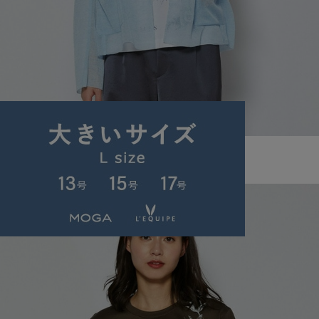
L'EQUIPE
カーディガン
(かーでぃがん)
/
¥33,440