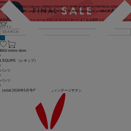
BRAND
COUTURIER
MOGA Collection
GREEN
FRAPBOIS PARK
wb
feerique
FRAPBOIS
ADIEU
TRISTESSE
congés payés
LOISIR
Julier
MOGA
L'EQUIPE
endalence
unbilanc
BIGI online store
新着商品
(ライブ)
ニュース
セール
スタッフ
コーディネート
よくある質問
ジャーナル
お問い合わ
ログイン
BIGI online store
/
L'EQUIPE
（レキップ）
/
パンツ
/
パンツ
/
［eclat 2026年5月号掲載商品］ヴィンテージサテンパンツ