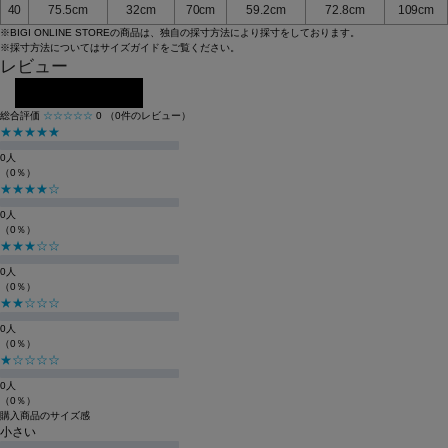
40
75.5cm
32cm
70cm
59.2cm
72.8cm
109cm
※BIGI ONLINE STOREの商品は、独自の採寸方法により採寸をしております。
※採寸方法については
サイズガイド
をご覧ください。
レビュー
レビューを投稿する
総合評価
☆☆☆☆☆
0
（0件のレビュー）
★★★★★
0人
（0％）
★★★★☆
0人
（0％）
★★★☆☆
0人
（0％）
★★☆☆☆
0人
（0％）
★☆☆☆☆
0人
（0％）
購入商品のサイズ感
小さい