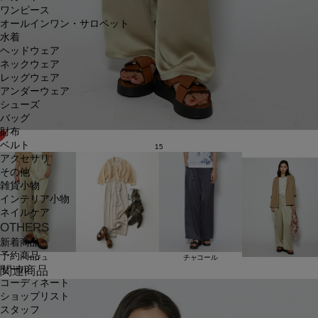
ワンピース
オールインワン・サロペット
水着
ヘッドウェア
ネックウェア
レッグウェア
アンダーウェア
シューズ
バッグ
財布
ベルト
15
アクセサリ
その他
雑貨小物
インテリア小物
ネイルケア
OTHERS
新着商品
予約商品
ベージュ
チャコール
セール
関連商品
コーディネート
ショップリスト
スタッフ