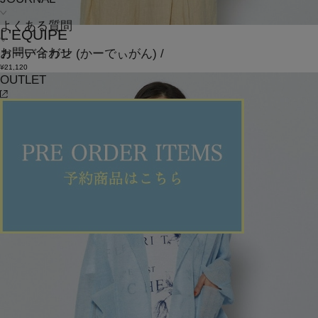
よくある質問
L'EQUIPE
お問い合わせ
カーディガン
(かーでぃがん)
/
¥21,120
OUTLET