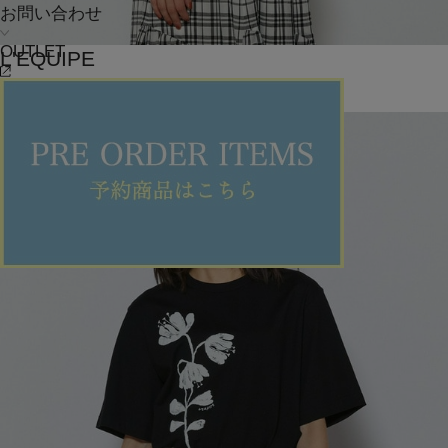
お問い合わせ
OUTLET
L'EQUIPE
カーディガン
(かーでぃがん)
/
¥23,100