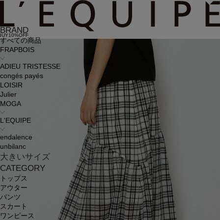
BRAND
BUY10%OFF
すべての商品
FRAPBOIS
ADIEU TRISTESSE
congés payés
LOISIR
Julier
MOGA
L'EQUIPE
endalence
unbilanc
大きいサイズ
CATEGORY
トップス
アウター
パンツ
スカート
ワンピース