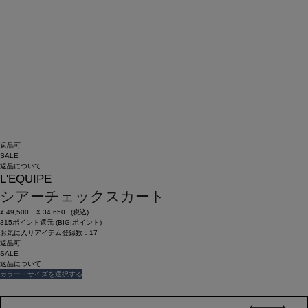
返品可
SALE
返品について
L'EQUIPE
シアーチェックスカート
¥
49,500
¥
34,650
(税込)
315ポイント還元 (BIGIポイント)
お気に入りアイテム登録数：
17
返品可
SALE
返品について
カラー・サイズを選択する