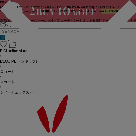
BRAND
COUTURIER
MOGA Collection
GREEN
FRAPBOIS PARK
wb
feerique
FRAPBOIS
ADIEU
TRISTESSE
congés payés
LOISIR
Julier
MOGA
L'EQUIPE
endalence
unbilanc
BIGI online store
新着商品
(ライブ)
ニュース
セール
スタッフ
コーディネート
よくある質問
ジャーナル
お問い合わ
ログイン
BIGI online store
/
L'EQUIPE
（レキップ）
/
スカート
/
スカート
/
シアーチェックスカート