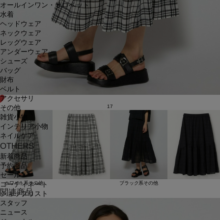
オールインワン・サロペット
水着
ヘッドウェア
ネックウェア
レッグウェア
アンダーウェア
シューズ
バッグ
財布
ベルト
アクセサリ
17
その他
雑貨小物
インテリア小物
ネイルケア
OTHERS
新着商品
予約商品
セール
ホワイト系その他
ブラック系その他
コーディネート
関連商品
ショップリスト
スタッフ
ニュース