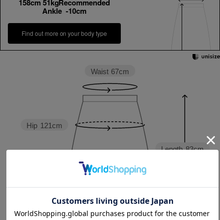
158cm 51kgRecommended
Ankle -10cm
Find out more on your body type
Waist
67cm
Hip
121cm
Length
83cm