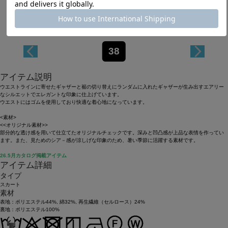
38
アイテム説明
ウエストラインに寄せたギャザーと裾の切り替えにランダムに入れたギャザーが生み出すエアリー
なシルエットでエレガントな印象に仕上げています。
ウエストにはゴムを使用しており快適な着心地になっています。
<素材>
<<オリジナル素材>>
部分的な透け感を用いて仕立てたオリジナルチェックです。深みと凹凸感が上品な表情を作ってい
ます。また、見ためのシア－感が涼しげな印象のため、暑い季節に活躍する素材です。
26.5月カタログ掲載アイテム
アイテム詳細
タイプ
スカート
素材
表地：ポリエステル44%, 綿32%, 再生繊維（セルロース）24%
裏地：ポリエステル100%