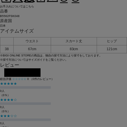
お手入れについてはこちら
品番
B5562FSK048
原産国
日本
アイテムサイズ
ウエスト
スカート丈
ヒップ
38
67cm
83cm
121cm
※BIGI ONLINE STOREの商品は、独自の採寸方法により採寸をしております。
※採寸方法については
サイズガイド
をご覧ください。
レビュー
レビューを投稿する
総合評価
☆☆☆☆☆
0
（0件のレビュー）
★★★★★
0人
（0％）
★★★★☆
0人
（0％）
★★★☆☆
0人