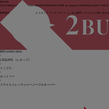
BRAND
COUTURIER
MOGA Collection
GREEN
FRAPBOIS PARK
wb
feerique
FRAPBOIS
ADIEU TRIST
新着商品
(ライブ)
ニュース
セール
スタッフ
コーディネート
よくある質問
ジャーナル
お問い合わ
ログイン
BIGI online store
/
L'EQUIPE
（レキップ）
/
トップス
/
カットソー
/
ドライストレッチジャージープルオーバー