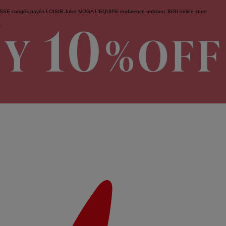
ESSE
congés payés
LOISIR
Julier
MOGA
L'EQUIPE
endalence
unbilanc
BIGI online store
せ