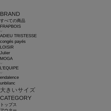
BRAND
すべての商品
FRAPBOIS
ADIEU TRISTESSE
congés payés
LOISIR
Julier
MOGA
L'EQUIPE
endalence
unbilanc
大きいサイズ
CATEGORY
トップス
アウター