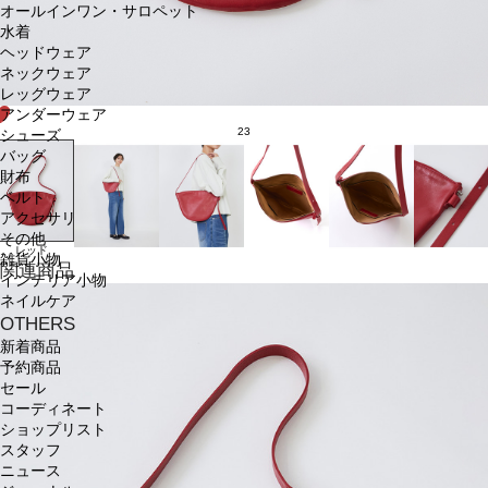
オールインワン・サロペット
水着
ヘッドウェア
ネックウェア
レッグウェア
アンダーウェア
23
シューズ
バッグ
財布
ベルト
アクセサリ
その他
レッド
雑貨小物
関連商品
インテリア小物
ネイルケア
OTHERS
新着商品
予約商品
セール
コーディネート
ショップリスト
スタッフ
ニュース