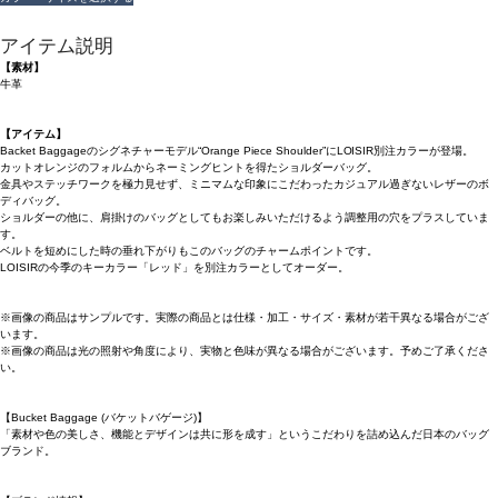
アイテム説明
【素材】
牛革
【アイテム】
Backet Baggageのシグネチャーモデル“Orange Piece Shoulder”にLOISIR別注カラーが登場。
カットオレンジのフォルムからネーミングヒントを得たショルダーバッグ。
金具やステッチワークを極力見せず、ミニマムな印象にこだわったカジュアル過ぎないレザーのボ
ディバッグ。
ショルダーの他に、肩掛けのバッグとしてもお楽しみいただけるよう調整用の穴をプラスしていま
す。
ベルトを短めにした時の垂れ下がりもこのバッグのチャームポイントです。
LOISIRの今季のキーカラー「レッド」を別注カラーとしてオーダー。
※画像の商品はサンプルです。実際の商品とは仕様・加工・サイズ・素材が若干異なる場合がござ
います。
※画像の商品は光の照射や角度により、実物と色味が異なる場合がございます。予めご了承くださ
い。
【Bucket Baggage (バケットバゲージ)】
「素材や色の美しさ、機能とデザインは共に形を成す」というこだわりを詰め込んだ日本のバッグ
ブランド。