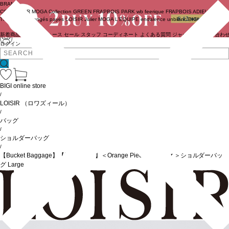
BRAND
COUTURIER
MOGA Collection
GREEN
FRAPBOIS PARK
wb
feerique
FRAPBOIS
ADIEU
TRISTESSE
congés payés
LOISIR
Julier
MOGA
L'EQUIPE
endalence
unbilanc
BIGI online store
新着商品
(ライブ)
ニュース
セール
スタッフ
コーディネート
よくある質問
ジャーナル
お問い合わ
ログイン
BIGI online store
/
LOISIR
（ロワズィール）
/
バッグ
/
ショルダーバッグ
/
【Bucket Baggage】【別注カラー】＜Orange Piece Shoulder ＞ショルダーバッ
グ Large