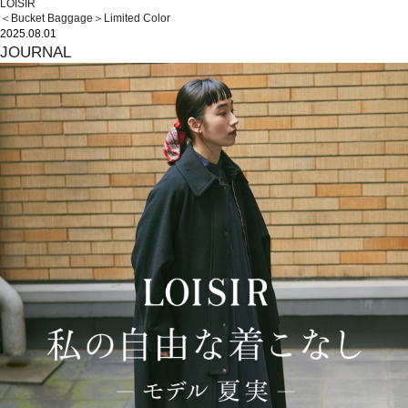
LOISIR
＜Bucket Baggage＞Limited Color
2025.08.01
JOURNAL