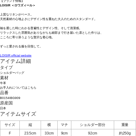
【ブランド情報】
LOISIR ＜ロワズィール＞
上質なリネンがベース。
天然素材の心地よさにデザイン性を重ねた大人のためのスタンダード。
袖を通した時にわかる普遍性とデザイン性、そして清潔感。
リラックスした雰囲気がありながらも細部まで行き届いた凛とした作りは、
こころに寄り添うような贅沢な着心地。
ずっと愛される服を目指して。
LOISIR official website
アイテム詳細
タイプ
ショルダーバッグ
素材
牛革
お手入れについてはこちら
品番
B0154IBG909
原産国
日本
アイテムサイズ
サイズ
縦
横
マチ
ショルダー部分
重量
F
23.5cm
33cm
9cm
92cm
約250g