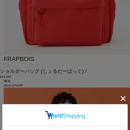
FRAPBOIS
ショルダーバッグ
(しょるだーばっぐ)
/
¥15,400
NEW
2BUY10%OFF