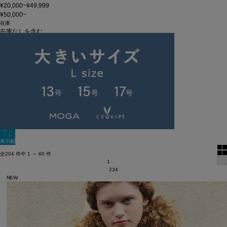
¥20,000~¥49,999
¥50,000~
在庫
在庫なしを含む
この条件で検索
60件
新着順
単色表示
絞り込む
表示順
全204 件中 1 ～ 60 件
1
2
3
4
NEW