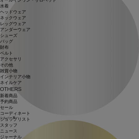
オールインワン・サロペット
水着
ヘッドウェア
ネックウェア
レッグウェア
アンダーウェア
シューズ
バッグ
財布
ベルト
アクセサリ
その他
雑貨小物
インテリア小物
ネイルケア
OTHERS
新着商品
予約商品
セール
コーディネート
シルバー系
ショップリスト
スタッフ
ニュース
ジャーナル