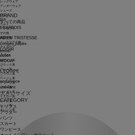
レッグウェア
アンダーウェア
シューズ
BRAND
バッグ
財布
すべての商品
ベルト
FRAPBOIS
アクセサリ
その他
ADIEU TRISTESSE
雑貨小物
インテリア小物
congés payés
ネイルケア
LOISIR
BRAND
Julier
COLOR
ホワイト系
MOGA
ブラック系
グレー系
L'EQUIPE
ブラウン系
ベージュ系
endalence
グリーン系
unbilanc
ブルー系
パープル系
大きいサイズ
イエロー系
CATEGORY
ピンク系
レッド系
トップス
オレンジ系
アウター
パンツ
スカート
ワンピース