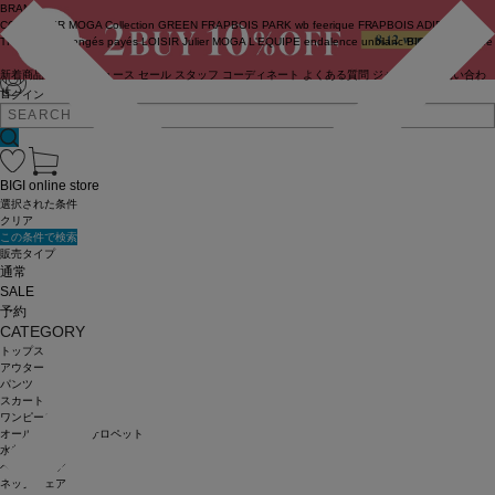
BRAND
COUTURIER
MOGA Collection
GREEN
FRAPBOIS PARK
wb
feerique
FRAPBOIS
ADIEU
TRISTESSE
congés payés
LOISIR
Julier
MOGA
L'EQUIPE
endalence
unbilanc
BIGI online store
新着商品
(ライブ)
ニュース
セール
スタッフ
コーディネート
よくある質問
ジャーナル
お問い合わ
せ
ログイン
BIGI online store
選択された条件
クリア
この条件で検索
販売タイプ
通常
SALE
予約
CATEGORY
トップス
アウター
パンツ
スカート
ワンピース
オールインワン・サロペット
水着
ヘッドウェア
ネックウェア