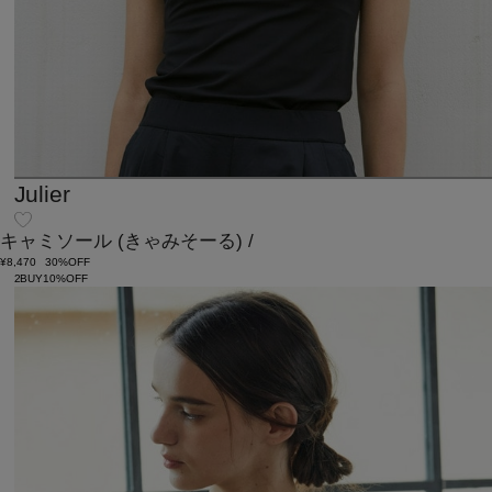
Julier
キャミソール
(きゃみそーる)
/
¥8,470
30%OFF
2BUY10%OFF