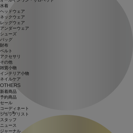
オールインワン・サロペット
水着
ヘッドウェア
ネックウェア
レッグウェア
アンダーウェア
シューズ
バッグ
財布
ベルト
アクセサリ
その他
雑貨小物
インテリア小物
ネイルケア
OTHERS
新着商品
予約商品
セール
コーディネート
シルバー系
ショップリスト
スタッフ
ニュース
ジャーナル