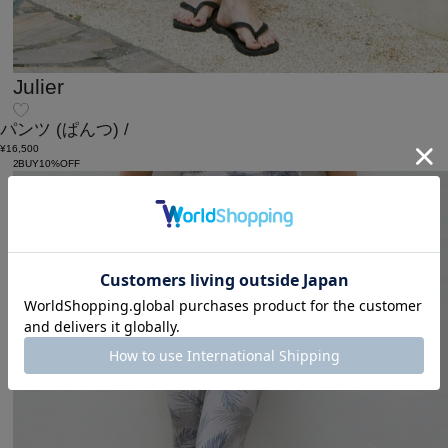
Julier
パンツ
(ぱんつ)
/
¥16,500
2BUY10%OFF