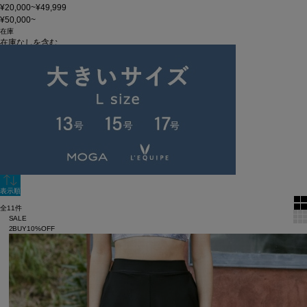
¥20,000~¥49,999
¥50,000~
在庫
在庫なしを含む
この条件で検索
60件
新着順
単色表示
絞り込む
表示順
全11件
SALE
2BUY10%OFF