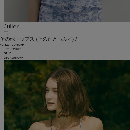
Julier
その他トップス
(そのたとっぷす)
/
¥6,325
50%OFF
メディア掲載
SALE
2BUY10%OFF