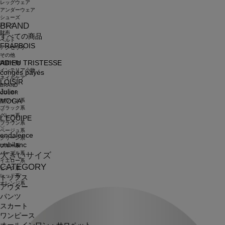
レッグウェア
アンダーウェア
シューズ
BRAND
バッグ
財布
すべての商品
ベルト
FRAPBOIS
アクセサリ
その他
ADIEU TRISTESSE
雑貨小物
インテリア小物
congés payés
ネイルケア
LOISIR
BRAND
Julier
COLOR
ホワイト系
MOGA
ブラック系
グレー系
L'EQUIPE
ブラウン系
ベージュ系
endalence
グリーン系
unbilanc
ブルー系
パープル系
大きいサイズ
イエロー系
CATEGORY
ピンク系
レッド系
トップス
オレンジ系
アウター
パンツ
スカート
ワンピース