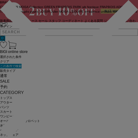
BRAND
COUTURIER
MOGA Collection
GREEN
FRAPBOIS PARK
wb
feerique
FRAPBOIS
ADIEU
TRISTESSE
congés payés
LOISIR
Julier
MOGA
L'EQUIPE
endalence
unbilanc
BIGI online store
新着商品
(ライブ)
ニュース
セール
スタッフ
コーディネート
よくある質問
ジャーナル
お問い合わ
せ
ログイン
BIGI online store
選択された条件
クリア
この条件で検索
販売タイプ
通常
SALE
予約
CATEGORY
トップス
アウター
パンツ
スカート
ワンピース
オールインワン・サロペット
水着
ヘッドウェア
ネックウェア