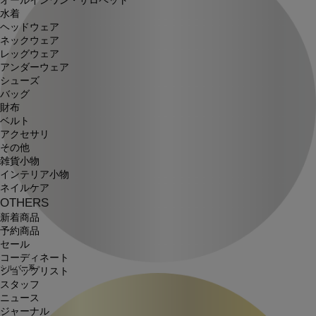
オールインワン・サロペット
水着
ヘッドウェア
ネックウェア
レッグウェア
アンダーウェア
シューズ
バッグ
財布
ベルト
アクセサリ
その他
雑貨小物
インテリア小物
ネイルケア
OTHERS
新着商品
予約商品
セール
コーディネート
シルバー系
ショップリスト
スタッフ
ニュース
ジャーナル