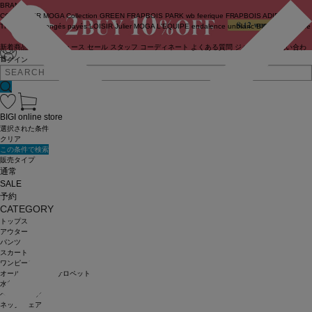
BRAND
COUTURIER
MOGA Collection
GREEN
FRAPBOIS PARK
wb
feerique
FRAPBOIS
ADIEU
TRISTESSE
congés payés
LOISIR
Julier
MOGA
L'EQUIPE
endalence
unbilanc
BIGI online store
新着商品
(ライブ)
ニュース
セール
スタッフ
コーディネート
よくある質問
ジャーナル
お問い合わ
せ
ログイン
BIGI online store
選択された条件
クリア
この条件で検索
販売タイプ
通常
SALE
予約
CATEGORY
トップス
アウター
パンツ
スカート
ワンピース
オールインワン・サロペット
水着
ヘッドウェア
ネックウェア