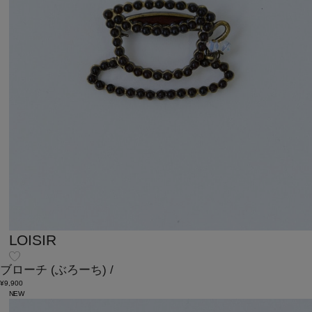
LOISIR
ブローチ
(ぶろーち)
/
¥9,900
NEW