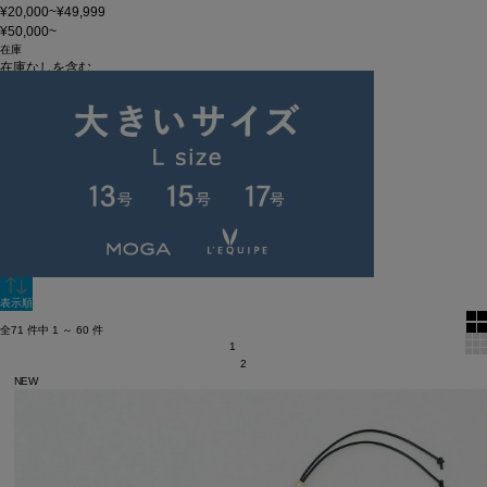
¥20,000~¥49,999
¥50,000~
在庫
在庫なしを含む
この条件で検索
60件
新着順
単色表示
絞り込む
表示順
全71 件中 1 ～ 60 件
1
2
NEW