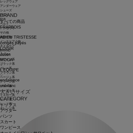
レッグウェア
アンダーウェア
シューズ
BRAND
バッグ
財布
すべての商品
ベルト
FRAPBOIS
アクセサリ
その他
ADIEU TRISTESSE
雑貨小物
インテリア小物
congés payés
ネイルケア
LOISIR
BRAND
Julier
COLOR
ホワイト系
MOGA
ブラック系
グレー系
L'EQUIPE
ブラウン系
ベージュ系
endalence
グリーン系
unbilanc
ブルー系
パープル系
大きいサイズ
イエロー系
CATEGORY
ピンク系
レッド系
トップス
オレンジ系
アウター
パンツ
スカート
ワンピース