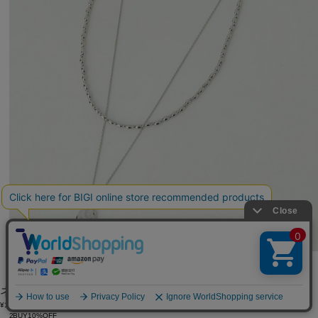
MOGA
ネックレス
(ねっくれす)
/
¥12,100
2BUY10%OFF