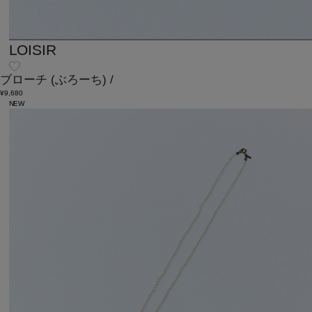
LOISIR
ブローチ
(ぶろーち)
/
¥9,680
NEW